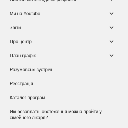
підменю
розгорну
Ми на Youtube
підменю
розгорну
Звіти
підменю
розгорну
Про центр
підменю
розгорну
План графік
підменю
Розумовські зустрічі
Реєстрація
Каталог програм
Які безоплатні обстеження можна пройти у
сімейного лікаря?