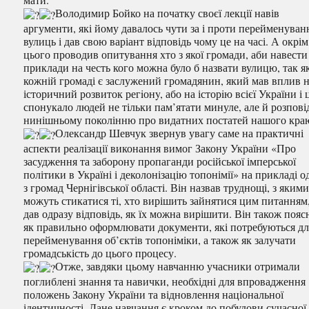
Володимир Бойко на початку своєї лекції навів
аргументи, які йому давалось чути за і проти перейменуван
вулиць і дав свою варіант відповідь чому це на часі. А окрім
цього проводив опитування хто з якої громади, аби навести
приклади на честь кого можна було б назвати вулицю, так я
кожній громаді є заслужений громадянин, який мав вплив 
історичний розвиток регiонy, або на історiю всієï України і 
спонукало людей не тільки пам’ятати минуле, але й розпові
нинішньому поколінню про видатних постатей нашого кра
Олександр Шевчук звернув увагу саме на практичні
аспекти реалізації виконання вимог Закону України «Про
засудження та заборону пропаганди російської імперської
політики в Україні і деколонізацію топонімії» на прикладі од
з громад Чернігівської області. Він назвав труднощі, з яким
можуть стикатися ті, хто вирішить зайнятися цим питанням,
дав одразу відповідь, як їх можна вирішити. Він також пояс
як правильно оформлювати документи, які потребуються дл
перейменування об’єктів топоніміки, а також як залучати
громадськість до цього процесу.
Отже, завдяки цьому навчанню учасники отримали
поглиблені знання та навички, необхідні для впровадження
положень Закону України та відновлення національної
ідентичності. Дане навчання є кроком до побудови сучасної