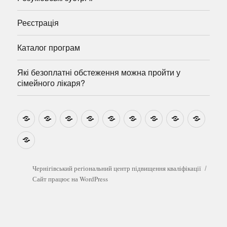
Реєстрація
Каталог програм
Які безоплатні обстеження можна пройти у
сімейного лікаря?
Новини
Навчально-
Ми
Звіти
Про
План
Розумовські
Реєстрація
Катал
методичні
на
центр
графік
зустрічі
прогр
розробки
Youtube
Які
безоплатні
обстеження
можна
Чернігівський регіональний центр підвищення кваліфікації
пройти
Сайт працює на WordPress
у
сімейного
лікаря?