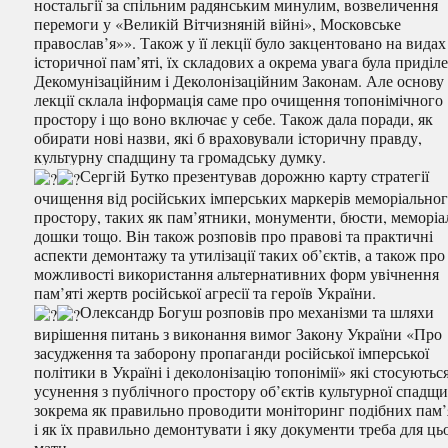
ностальгії за спільним радянським минулим, возвеличення
перемоги у «Великій Вітчизняній війні», Московське
православ’я»». Також у її лекції було закцентовано на видах
історичної пам’яті, їх складових а окрема увага була приділ
Декомунізаційним і Деколонізаційним Законам. Але основу 
лекції склала інформація саме про очищення топонімічного
простору і що воно включає у себе. Також дала поради, як
обирати нові назви, які б враховували історичну правду,
культурну спадщину та громадську думку.
Сергій Бутко презентував дорожню карту стратегії
очищення від російських імперських маркерів меморіально
простору, таких як пам’ятники, монументи, бюсти, меморіа
дошки тощо. Він також розповів про правові та практичні
аспекти демонтажу та утилізації таких об’єктів, а також про
можливості використання альтернативних форм увічнення
пам’яті жертв російської агресії та героїв України.
Олександр Богуш розповів про механізми та шляхи
вирішення питань з виконання вимог Закону України «Про
засудження та заборону пропаганди російської імперської
політики в Україні і деколонізацію топонімії» які стосуютьс
усунення з публічного простору об’єктів культурної спадщ
зокрема як правильно проводити моніторинг подібних пам’
і як їх правильно демонтувати і яку документи треба для ць
мати.