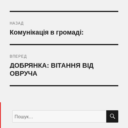
Навігація
записів
НАЗАД
Попередній
Комунікація в громаді:
запис:
ВПЕРЕД
Наступний
ДОБРЯНКА: ВІТАННЯ ВІД
запис:
ОВРУЧА
ШУ
Пошук
за
запитом: