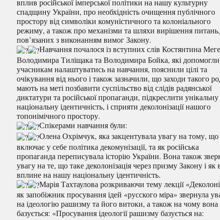
вплив російської імперської політики на нашу культурну
спадщину України, про необхідність очищення публічного
простору від символіки комуністичного та колоніального
режиму, а також про механізми та шляхи вирішення питань
пов’язаних з виконанням вимог Закону.
Навчання почалося із вступних слів Костянтина Мег
Володимира Тиліщака та Володимира Бойка, які допомогли
учасникам налаштуватись на навчання, пояснили цілі та
очікування від нього і також зазначили, що заходи такого р
мають на меті позбавити суспільство від слідів радянської
диктатури та російської пропаганди, підкреслити унікальну
національну ідентичність, і сприяти деколонізації нашого
топонімічного простору.
Спікерами навчання були:
Олена Охрімчук, яка закцентувала увагу на тому, що
включає у себе політика декомунізації, та як російська
пропаганда переписувала історію України. Вона також звер
увагу на те, що таке деколонізація через призму Закону і як 
вплине на нашу національну ідентичність.
Марія Тахтаулова розкриваючи тему лекції «Деколоні
як запобіжник просування ідей «русского міра» звернула ув
на ідеологію рашизму та його витоки, а також на чому вона
базується: «Просування ідеології рашизму базується на: