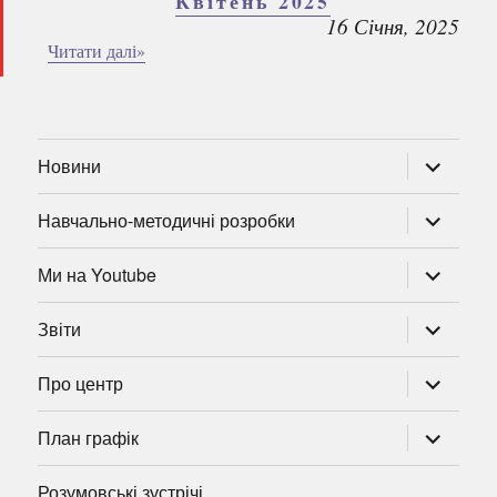
Квітень 2025
16 Січня, 2025
Читати далі»
розгорну
Новини
підменю
розгорну
Навчально-методичні розробки
підменю
розгорну
Ми на Youtube
підменю
розгорну
Звіти
підменю
розгорну
Про центр
підменю
розгорну
План графік
підменю
Розумовські зустрічі