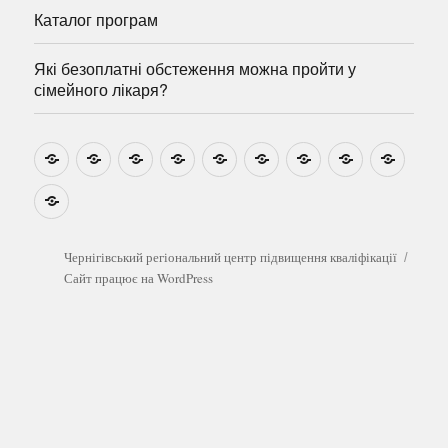
Каталог програм
Які безоплатні обстеження можна пройти у
сімейного лікаря?
Новини
Навчально-
Ми
Звіти
Про
План
Розумовські
Реєстрація
Катал
методичні
на
центр
графік
зустрічі
прогр
розробки
Youtube
Які
безоплатні
обстеження
можна
Чернігівський регіональний центр підвищення кваліфікації
пройти
Сайт працює на WordPress
у
сімейного
лікаря?