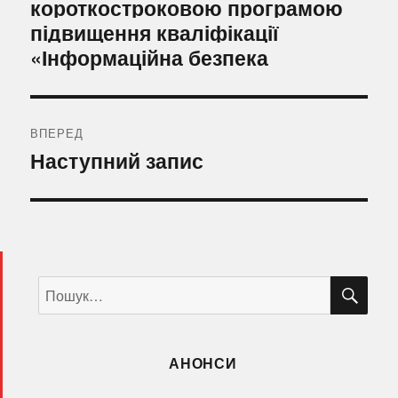
короткостроковою програмою
підвищення кваліфікації
«Інформаційна безпека
ВПЕРЕД
Наступний
Наступний запис
запис:
ШУ
Пошук
за
запитом:
АНОНСИ