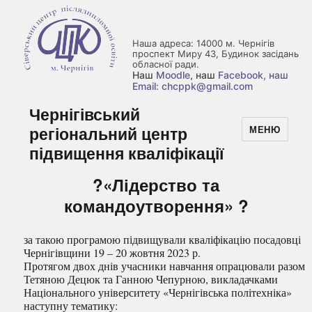
Наша адреса: 14000 м. Чернігів
проспект Миру 43, Будинок засідань
обласної ради.
Наш
Moodle
, наш
Facebook
, наш
Email: chcppk@gmail.com
Чернігівський
регіональний центр
МЕНЮ
підвищення кваліфікації
?«Лідерство та
командоутворення» ?
за такою програмою підвищували кваліфікацію посадовці
Чернігівщини 19 – 20 жовтня 2023 р.
Протягом двох днів учасники навчання опрацювали разом
Тетяною Децюк та Ганною Чепурною, викладачками
Національного університету «Чернігівська політехніка»
наступну тематику: