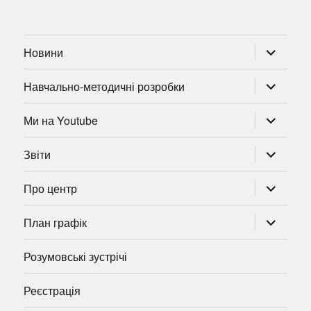
розгорну
Новини
підменю
розгорну
Навчально-методичні розробки
підменю
розгорну
Ми на Youtube
підменю
розгорну
Звіти
підменю
розгорну
Про центр
підменю
розгорну
План графік
підменю
Розумовські зустрічі
Реєстрація