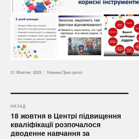
Оприлюднено
Категорії
21 Жовтня, 2023
Новини
,
Прес-реліз
Навігація
записів
НАЗАД
Попередній
18 жовтня в Центрі підвищення
запис:
кваліфікації розпочалося
дводенне навчання за