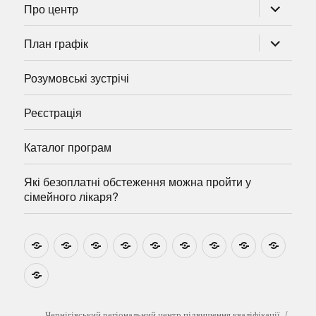
розгорну
Про центр
підменю
розгорну
План графік
підменю
Розумовські зустрічі
Реєстрація
Каталог програм
Які безоплатні обстеження можна пройти у
сімейного лікаря?
Новини
Навчально-
Ми
Звіти
Про
План
Розумовські
Реєстрація
Катал
методичні
на
центр
графік
зустрічі
прогр
розробки
Youtube
Які
безоплатні
обстеження
можна
Чернігівський регіональний центр підвищення кваліфікації