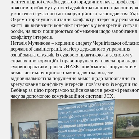
пенітенціарної служби, доктор юридичних наук, професор
пояснив проблему сутності адміністративного правопоруш
у контексті сучасного антикорупційного законодавства Укр
Окремо торкнулись питання конфлікту інтересів у реально
житті: як визначити конфлікт інтересів у конкретній ситуаці
особи, на яких поширюються обмеження щодо запобігання
конфлікту інтересів.
Наталія Мужикова – керівник апарату Чернігівської обласно
державної адміністрації, магістр державного управління
ознайомила слухачів із судовою практикою та захистом у
справах про корупційні правопорушення, навела приклади
судової практики, рішень НАЗК, пов’язаних з порушенням
вимог антикорупційного законодавства, видами
відповідальності за порушення вимог щодо запобігання та
врегулювання конфлікту інтересів, пов’язаних із корупцією т
Вебінар за цією програмою здійснювався в режимі реально
часу за допомогою комунікаційної системи 3СХ.