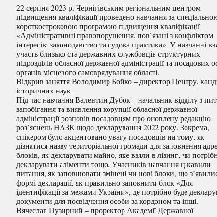
22 серпня 2023 р. Чернігівським регіональним центром
підвищення кваліфікації проведено навчання за спеціально
короткостроковою програмою підвищення кваліфікації
«Адміністративні правопорушення, пов`язані з конфліктом
інтересів: законодавство та судова практика». У навчанні вз
участь близько ста державних службовців структурних
підрозділів обласної державної адміністрації та посадових о
органів місцевого самоврядування області.
Відкрив заняття Володимир Бойко – директор Центру, канд
історичних наук.
Під час навчання Валентин Дубок – начальник відділу з пи
запобігання та виявлення корупції обласної державної
адміністрації розповів посадовцям про оновлену редакцію
роз’яснень НАЗК щодо декларування 2022 року. Зокрема,
спікером було акцентовано увагу посадовців на тому, як
дізнатися назву територіальної громади для заповнення адр
блоків, як декларувати майно, яке взяли в лізинг, чи потріб
декларувати аліменти тощо. Учасників навчання цікавили
питання, як заповнювати змінені чи нові блоки, що з’явили
формі декларації, як правильно заповнити блок «Для
ідентифікації за межами України», де потрібно буде деклару
документи для посвідчення особи за кордоном та інші.
Вячеслав Пузирний – проректор Академії Державної