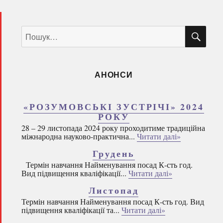
ШУ
Пошук
за
запитом:
АНОНСИ
«РОЗУМОВСЬКІ ЗУСТРІЧІ» 2024
РОКУ
28 – 29 листопада 2024 року проходитиме традиційна
міжнародна науково-практична...
Читати далі»
Грудень
Термін навчання Найменування посад К-сть год.
Вид підвищення кваліфікації...
Читати далі»
Листопад
Термін навчання Найменування посад К-сть год. Вид
підвищення кваліфікації та...
Читати далі»