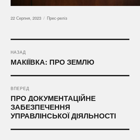
Оприлюднено
Категорії
22 Серпня, 2023
Прес-реліз
Навігація
записів
НАЗАД
Попередній
МАКІЇВКА: ПРО ЗЕМЛЮ
запис:
ВПЕРЕД
Наступний
ПРО ДОКУМЕНТАЦІЙНЕ
запис:
ЗАБЕЗПЕЧЕННЯ
УПРАВЛІНСЬКОЇ ДІЯЛЬНОСТІ