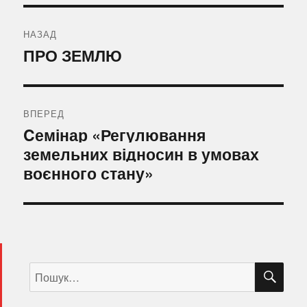
Навігація
записів
НАЗАД
Попередній
ПРО ЗЕМЛЮ
запис:
ВПЕРЕД
Наступний
Cемінар «Регулювання
запис:
земельних відносин в умовах
воєнного стану»
ШУ
Пошук
за
запитом: