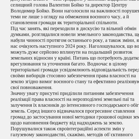
селищний голова Валентин Бойко та директор Центру
Володимир Бойко. Вони наголосили на важливості поруше
теми не лише з огляду на обмеження воєнного часу, а й
становлення громади як територіальної спільноти.
Під час занять, які переходили в дискусію та вільний обмін
думками, розглядалися новели земельного законодавства, щ
набули чинності протягом останнього року, а також зміни, я
нас очікують наступного 2024 року. Наголошувалося, що в
можуть дуже серйозно вплинути на подальший розвиток
земельних відносин у країні. Питань що потребують додатк
врегулювання та уточнення багато. Водночас в цілому
територіальні громади усвідомлюють відповідальність пере
своїми виборців стосовно забезпечення права власності на
землю згідно вимог воєнного стану та ефективно реалізову
свої повноваження.
Значну увагу присутні приділили питанням забезпечення
реалізації права власності на нерозподілені земельні паї та
залучення їх власників до інтенсивного господарського обі
земель. Серед іншого відзначалося прогресивне ставлення
громад до застосування нової методики грошової оцінки зе
щодо наповнення бюджету від надходжень за землю.
Порушувалися також євроінтеграційні аспекти змін у
галузевому законодавстві, скажімо, методів об`єктивного