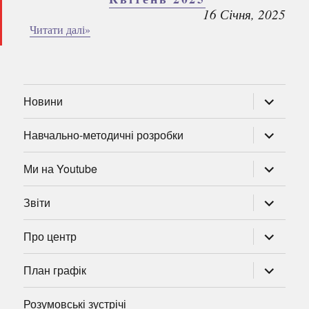
16 Січня, 2025
Читати далі»
розгорну
Новини
підменю
розгорну
Навчально-методичні розробки
підменю
розгорну
Ми на Youtube
підменю
розгорну
Звіти
підменю
розгорну
Про центр
підменю
розгорну
План графік
підменю
Розумовські зустрічі