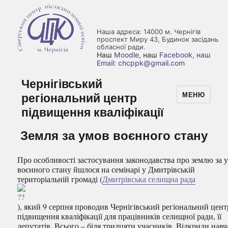
Наша адреса: 14000 м. Чернігів
проспект Миру 43, Будинок засідань
обласної ради.
Наш
Moodle
, наш
Facebook
, наш
Email: chcppk@gmail.com
Чернігівський
регіональний центр
МЕНЮ
підвищення кваліфікації
Земля за умов воєнного стану
Про особливості застосування законодавства про землю за 
воєнного стану йшлося на семінарі у Дмитрівській
територіальній громаді (
Дмитрівська селищна рада
), який 9 серпня проводив Чернігівський регіональний цент
підвищення кваліфікації для працівників селищної ради, її
депутатів. Всього – біля тридцяти учасників. Відкрили нав