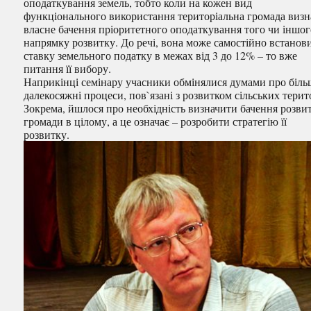
оподаткування земель, тобто коли на кожен вид
функціонального використання територіальна громада визн
власне бачення пріоритетного оподаткування того чи іншо
напрямку розвитку. До речі, вона може самостійно встанов
ставку земельного податку в межах від 3 до 12% – то вже
питання її вибору.
Наприкінці семінару учасники обмінялися думами про біль
далекосяжні процеси, пов`язані з розвитком сільських терит
Зокрема, йшлося про необхідність визначити бачення розви
громади в цілому, а це означає – розробити стратегію її
розвитку.