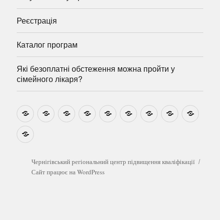
Реєстрація
Каталог програм
Які безоплатні обстеження можна пройти у
сімейного лікаря?
Новини
Навчально-
Ми
Звіти
Про
План
Розумовські
Реєстрація
Катал
методичні
на
центр
графік
зустрічі
прогр
розробки
Youtube
Які
безоплатні
обстеження
можна
Чернігівський регіональний центр підвищення кваліфікації
пройти
Сайт працює на WordPress
у
сімейного
лікаря?