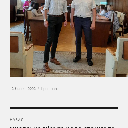
Оприлюднено
Категорії
13 Липня, 2023
Прес-реліз
Навігація
записів
НАЗАД
Попередній