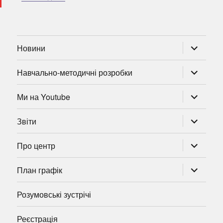
розгорну
Новини
підменю
розгорну
Навчально-методичні розробки
підменю
розгорну
Ми на Youtube
підменю
розгорну
Звіти
підменю
розгорну
Про центр
підменю
розгорну
План графік
підменю
Розумовські зустрічі
Реєстрація