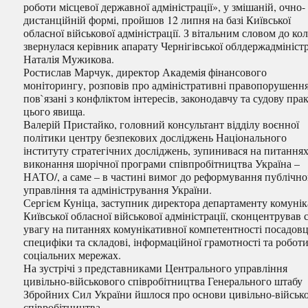
роботи місцевої державної адміністрації», у змішаній, очно-
дистанційній формі, пройшов 12 липня на базі Київської
обласної військової адміністрації. З вітальним словом до ко
звернулася керівник апарату Чернігівської облдержадміністр
Наталія Мужикова.
Ростислав Марчук, директор Академія фінансового
моніторингу, розповів про адміністративні правопорушення
пов`язані з конфліктом інтересів, законодавчу та судову пра
цього явища.
Валерій Пристайко, головний консультант відділу воєнної
політики центру безпекових досліджень Національного
інституту стратегічних досліджень, зупинивася на питання
виконання шорічної програми співпробітництва Україна –
НАТО/, а саме – в частині вимог до реформування публічно
управління та адміністрування України.
Сергієм Куніца, заступник директора департаменту комунік
Київської обласної військової адміністрації, сконцентрував
увагу на питаннях комунікативної компетентності посадовці
специфіки та складові, інформаційної грамотності та роботи
соціальних мережах.
На зустрічі з представниками Центрального управління
цивільно-військового співробітництва Генерального штабу
Збройних Сил України йшлося про основи цивільно-військ
співробітництва.