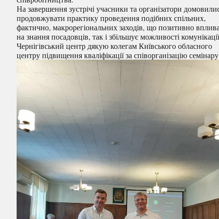
На завершення зустрічі учасники та організатори домовили
продовжувати практику проведення подібних спільних,
фактично, макрорегіональних заходів, що позитивно вплива
на знання посадовців, так і збільшує можливості комунікації
Чернігівський центр дякую колегам Київського обласного
центру підвищення кваліфікації за співорганізацію семінарy