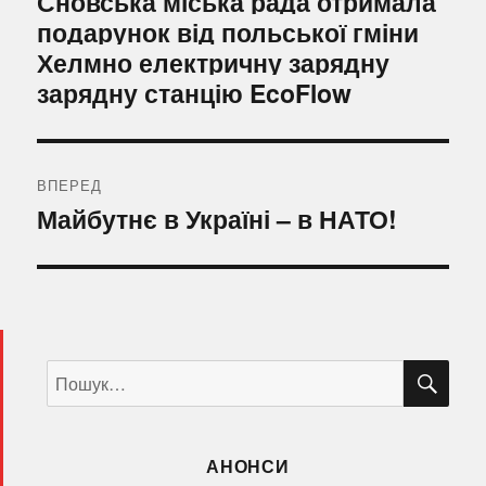
Сновська міська рада отримала
запис:
подарунок від польської гміни
Хелмно електричну зарядну
зарядну станцію EcoFlow
ВПЕРЕД
Наступний
Майбутнє в Україні – в НАТО!
запис:
ШУ
Пошук
за
запитом:
АНОНСИ