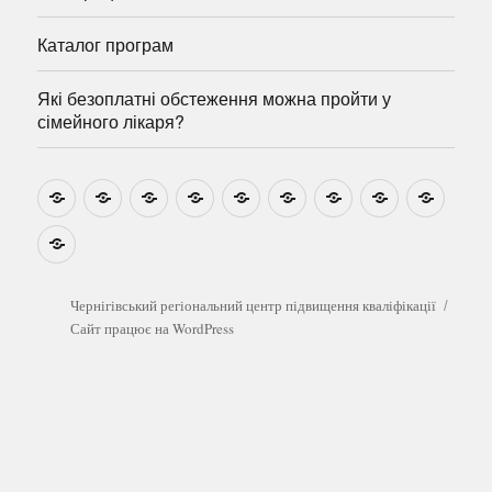
Каталог програм
Які безоплатні обстеження можна пройти у
сімейного лікаря?
Новини
Навчально-
Ми
Звіти
Про
План
Розумовські
Реєстрація
Катал
методичні
на
центр
графік
зустрічі
прогр
розробки
Youtube
Які
безоплатні
обстеження
можна
Чернігівський регіональний центр підвищення кваліфікації
пройти
Сайт працює на WordPress
у
сімейного
лікаря?