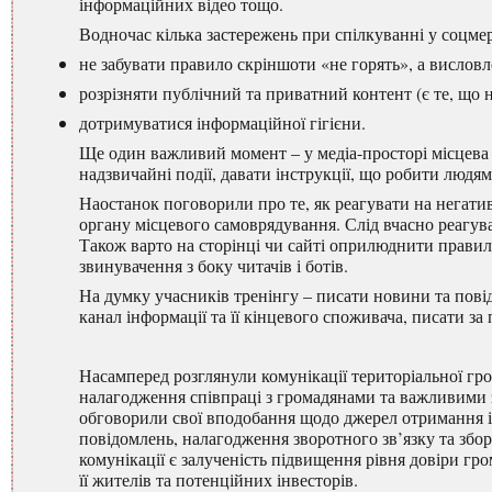
інформаційних відео тощо.
Водночас кілька застережень при спілкуванні у соцме
не забувати правило скріншоти «не горять», а висло
розрізняти публічний та приватний контент (є те, що
дотримуватися інформаційної гігієни.
Ще один важливий момент – у медіа-просторі місцева 
надзвичайні події, давати інструкції, що робити людям в
Наостанок поговорили про те, як реагувати на негатив
органу місцевого самоврядування. Слід вчасно реагув
Також варто на сторінці чи сайті оприлюднити правил
звинувачення з боку читачів і ботів.
На думку учасників тренінгу – писати новини та пов
канал інформації та її кінцевого споживача, писати з
Насамперед розглянули комунікації територіальної гром
налагодження співпраці з громадянами та важливими 
обговорили свої вподобання щодо джерел отримання ін
повідомлень, налагодження зворотного зв’язку та збор
комунікації є залученість підвищення рівня довіри г
її жителів та потенційних інвесторів.