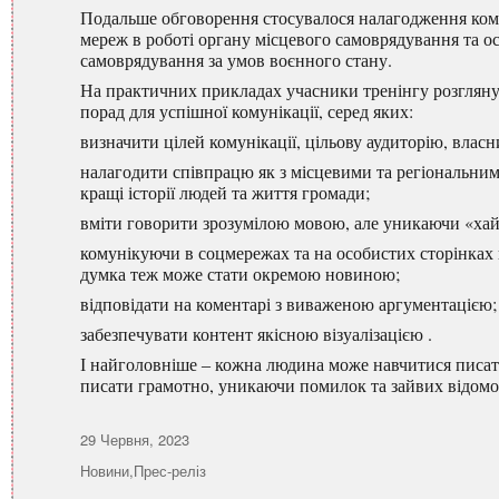
Подальше обговорення стосувалося налагодження комун
мереж в роботі органу місцевого самоврядування та о
самоврядування за умов воєнного стану.
На практичних прикладах учасники тренінгу розгляну
порад для успішної комунікації, серед яких:
визначити цілей комунікації, цільову аудиторію, власн
налагодити співпрацю як з місцевими та регіональни
кращі історії людей та життя громади;
вміти говорити зрозумілою мовою, але уникаючи «хай
комунікуючи в соцмережах та на особистих сторінках 
думка теж може стати окремою новиною;
відповідати на коментарі з виваженою аргументацією;
забезпечувати контент якісною візуалізацією .
І найголовніше ‒ кожна людина може навчитися писати
писати грамотно, уникаючи помилок та зайвих відомо
Оприлюднено
29 Червня, 2023
Категорії
Новини
,
Прес-реліз