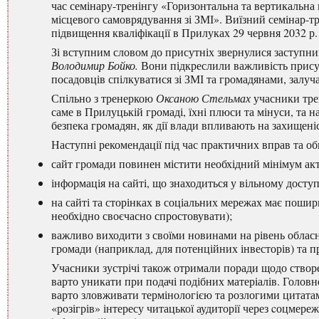
час семінару-тренінгу «Горизонтальна та вертикальна
місцевого самоврядування зі ЗМІ». Виїзний семінар-
підвищення кваліфікації в Прилуках 29 червня 2032 р.
Зі вступним словом до присутніх звернулися заступни
Володимир Бойко.
Вони підкреслили важливість присут
посадовців спілкуватися зі ЗМІ та громадянами, залуча
Спільно з тренеркою
Оксаною Стельмах
учасники трен
саме в Прилуцькій громаді, їхні плюси та мінуси, та н
безпека громадян, як дії влади впливають на захищеніс
Наступні рекомендації під час практичних вправ та о
сайт громади повинен містити необхідний мінімум акту
інформація на сайті, що знаходиться у вільному досту
на сайті та сторінках в соціальних мережах має поши
необхідно своєчасно спростовувати);
важливо виходити з своїми новинами на рівень обласни
громади (наприклад, для потенційних інвесторів) та 
Учасники зустрічі також отримали поради щодо створ
варто уникати при подачі подібних матеріалів. Головн
варто зловживати термінологією та розлогими цитата
«розігрів» інтересу читацької аудиторії через cоцмере