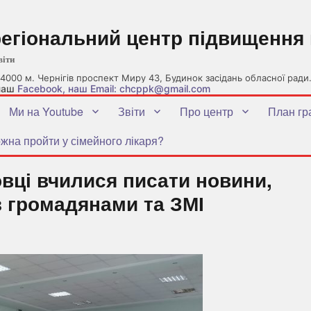
регіональний центр підвищення 
віти
4000 м. Чернігів проспект Миру 43, Будинок засідань обласної ради
 наш
Facebook
, наш Email: chcppk@gmail.com
Ми на Youtube
Звіти
Про центр
План гр
жна пройти у сімейного лікаря?
вці вчилися писати новини,
з громадянами та ЗМІ