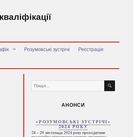
кваліфікації
.
афік
Розумовські зустрічі
Реєстрація
ШУКАТИ
Пошук
за
запитом:
АНОНСИ
«РОЗУМОВСЬКІ ЗУСТРІЧІ»
2024 РОКУ
28 – 29 листопада 2024 року проходитиме
традиційна міжнародна науково-практична...