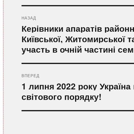
Навігація
записів
НАЗАД
Попередній
Керівники апаратів район
запис:
Київської, Житомирської т
участь в очній частині се
ВПЕРЕД
Наступний
1 липня 2022 року Україн
запис:
світового порядку!