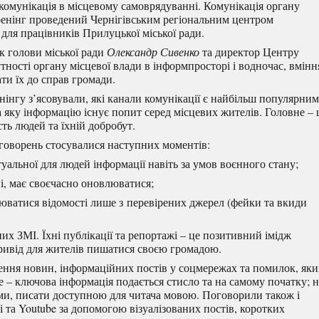
 комунікація в місцевому самоврядуванні. Комунікація органу
тренінг проведений Чернігівським регіональним центром
 для працівників Прилуцької міської ради.
к голови міської ради
Олександр Сивенко
та директор Центру
ності органу місцевої влади в інформпросторі і водночас, вмінн
ти їх до справ громади.
інгу з’ясовували, які канали комунікації є найбільш популярни
а яку інформацію існує попит серед місцевих жителів. Головне – 
ть людей та їхній добробут.
бговорень стосувалися наступних моментів:
альної для людей інформації навіть за умов воєнного стану;
пі, має своєчасно оновлюватися;
рюватися відомості лише з перевірених джерел (фейки та вкиди
х ЗМІ. Їхні публікації та репортажі – це позитивний імідж
привід для жителів пишатися своєю громадою.
ення новин, інформаційних постів у соцмережах та помилок, яки
е ‒ ключова інформація подається стисло та на самому початку; н
ми, писати доступною для читача мовою. Поговорили також і
жі та Youtube за допомогою візуалізованих постів, коротких