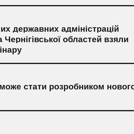
них державних адміністрацій
а Чернігівської областей взяли
мінару
а може стати розробником новог