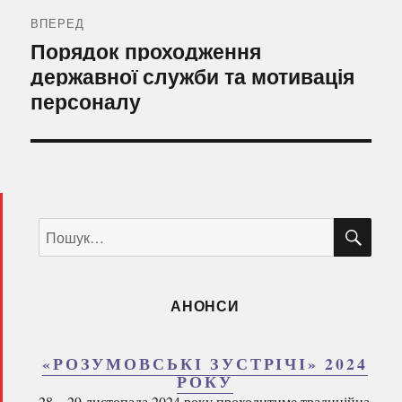
ВПЕРЕД
Наступний
Порядок проходження
запис:
державної служби та мотивація
персоналу
ШУ
Пошук
за
запитом:
АНОНСИ
«РОЗУМОВСЬКІ ЗУСТРІЧІ» 2024
РОКУ
28 – 29 листопада 2024 року проходитиме традиційна