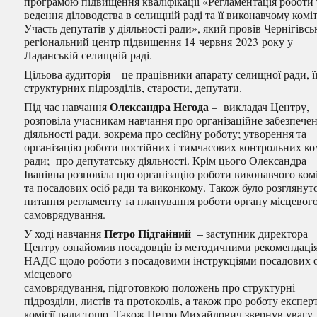
програмою підвищення кваліфікації «Регламентація роботи 
ведення діловодства в селищній раді та її виконавчому коміт
Участь депутатів у діяльності ради», який провів Чернігівс
регіональний центр підвищення 14 червня 2023 року у
Ладанській селищній раді.
Цільова аудиторія – це працівники апарату селищної ради, ї
структурних підрозділів, старости, депутати.
Олександра Негода
Під час навчання
– викладач Центру,
розповіла учасникам навчання про організаційне забезпече
діяльності ради, зокрема про сесійну роботу; утворення та
організацію роботи постійних і тимчасових контрольних ко
ради; про депутатську діяльності. Крім цього Олександра
Іванівна розповіла про організацію роботи виконавчого ком
та посадових осіб ради та виконкому. Також було розглянут
питання регламенту та планування роботи органу місцевог
самоврядування.
Петро Підгайний
У ході навчання
– заступник директора
Центру ознайомив посадовців із методичними рекомендаці
НАДС щодо роботи з посадовими інструкціями посадових о
місцевого
самоврядування, підготовкою положень про структурні
підрозділи, листів та протоколів, а також про роботу експер
комісії ради тощо. Також Петро Михайлович звернув увагу