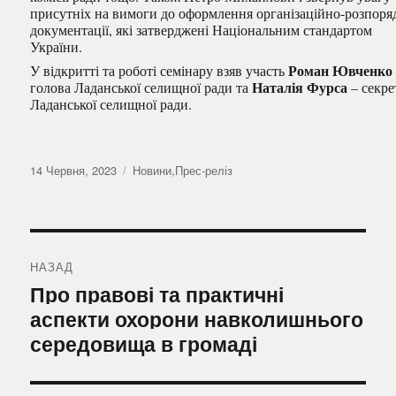
присутніх на вимоги до оформлення організаційно-розпоря
документації, які затверджені Національним стандартом
України.
Роман Ювченко
У відкритті та роботі семінару взяв участь
Наталія Фурса
голова Ладанської селищної ради та
– секре
Ладанської селищної ради.
Оприлюднено
Категорії
14 Червня, 2023
Новини
,
Прес-реліз
Навігація
записів
НАЗАД
Попередній
Про правові та практичні
запис:
аспекти охорони навколишнього
середовища в громаді