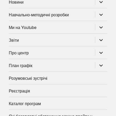
розгорну
Новини
підменю
розгорну
Навчально-методичні розробки
підменю
розгорну
Ми на Youtube
підменю
розгорну
Звіти
підменю
розгорну
Про центр
підменю
розгорну
План графік
підменю
Розумовські зустрічі
Реєстрація
Каталог програм