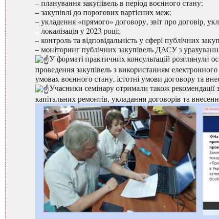
– планування закупівель в період воєнного стану;
– закупівлі до порогових вартісних меж;
– укладення «прямого» договору, звіт про договір, ук
– локалізація у 2023 році;
– контроль та відповідальність у сфері публічних закуп
– моніторинг публічних закупівель ДАСУ з урахуванн
У форматі практичних консультацій розглянули осо
проведення закупівель з використанням електронного к
умовах воєнного стану, істотні умови договору та вне
Учасники семінару отримали також рекомендації 
капітальних ремонтів, укладання договорів та внесення