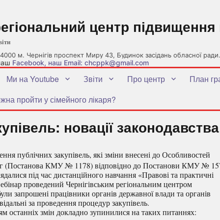
регіональний центр підвищення 
віти
4000 м. Чернігів проспект Миру 43, Будинок засідань обласної ради
 наш
Facebook
, наш Email: chcppk@gmail.com
Ми на Youtube
Звіти
Про центр
План гр
жна пройти у сімейного лікаря?
упівель: новації законодавства
ння публічних закупівель, які зміни внесені до Особливостей
ослуг (Постанова КМУ № 1178) відповідно до Постанови КМУ № 15
лядалися під час дистанційного навчання «Правові та практичні
 Вебінар проведений Чернігівським регіональним центром
 були запрошені працівники органів державної влади та органів
відальні за проведення процедур закупівель.
ням останніх змін докладно зупинилися на таких питаннях: