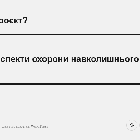
роєкт?
 аспекти охорони навколишнього
Н
Сайт працює на WordPress