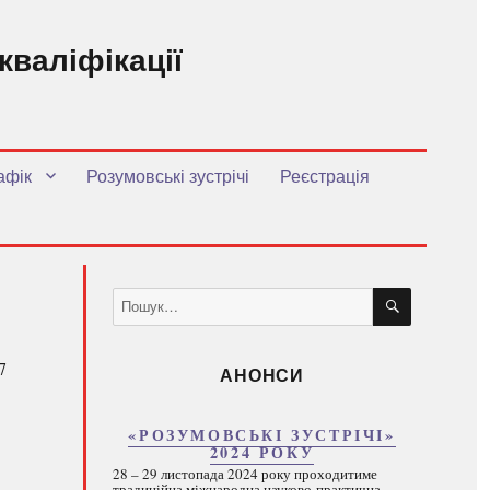
кваліфікації
.
афік
Розумовські зустрічі
Реєстрація
ШУКАТИ
Пошук
за
запитом:
7
АНОНСИ
«РОЗУМОВСЬКІ ЗУСТРІЧІ»
2024 РОКУ
28 – 29 листопада 2024 року проходитиме
традиційна міжнародна науково-практична...