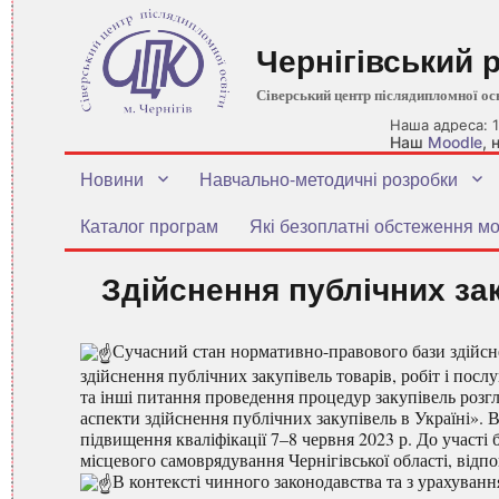
Чернігівський 
Сіверський центр післядипломної ос
Наша адреса: 1
Наш
Moodle
,
Новини
Навчально-методичні розробки
Каталог програм
Які безоплатні обстеження мо
Здійснення публічних зак
Сучасний стан нормативно-правового бази здійсне
здійснення публічних закупівель товарів, робіт і п
та інші питання проведення процедур закупівель розг
аспекти здійснення публічних закупівель в Україні».
підвищення кваліфікації 7–8 червня 2023 р. До участі
місцевого самоврядування Чернігівської області, відпо
В контексті чинного законодавства та з урахуван