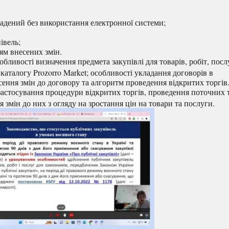
ладений без використання електронної системи;
івель;
ям внесених змін.
бливості визначення предмета закупівлі для товарів, робіт, посл
аталогу Prozorro Market; особливості укладання договорів в
сення змін до договору та алгоритм проведення відкритих торгів
застосування процедури відкритих торгів, проведення поточних 
 змін до них з огляду на зростання цін на товари та послуги.