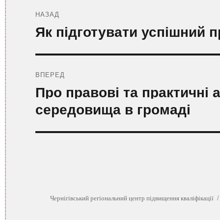
Навігація
записів
НАЗАД
Попередній
Як підготувати успішний п
запис:
ВПЕРЕД
Наступний
Про правові та практичні
запис:
середовища в громаді
Чернігівський регіональний центр підвищення кваліфікації