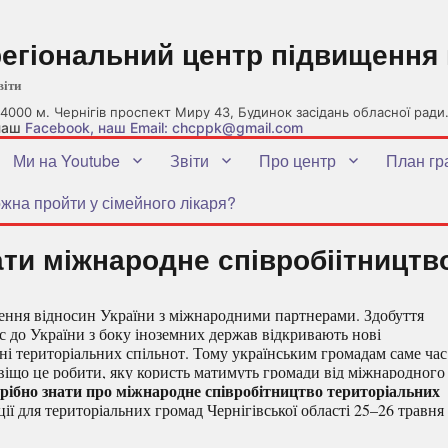
регіональний центр підвищення 
віти
4000 м. Чернігів проспект Миру 43, Будинок засідань обласної ради
 наш
Facebook
, наш Email: chcppk@gmail.com
Ми на Youtube
Звіти
Про центр
План гр
жна пройти у сімейного лікаря?
ти міжнародне співробіітництв
ння відносин України з міжнародними партнерами. Здобуття
с до України з боку іноземних держав відкривають нові
ні територіальних спільнот. Тому українським громадам саме час
авіщо це робити, яку користь матимуть громади від міжнародного
рібно знати про міжнародне співробітництво територіальних
ї для територіальних громад Чернігівської області 25–26 травня