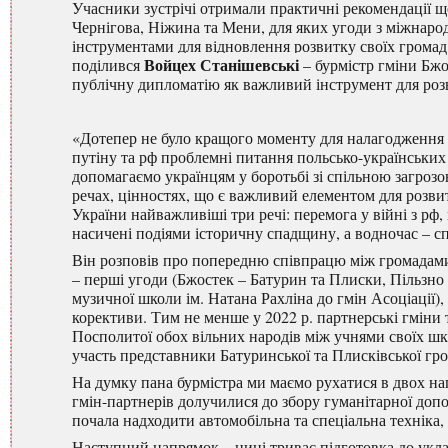
Учасники зустрічі отримали практичні рекомендації щ
Чернігова, Ніжина та Мени, для яких угоди з міжнаро
інструментами для відновлення розвитку своїх громад
Войцех Станішевські
поділився
– бурмістр гміни Бжо
публічну дипломатію як важливий інструмент для роз
«Дотепер не було кращого моменту для налагодження 
путіну та рф проблемні питання польсько-українських 
допомагаємо українцям у боротьбі зі спільною загрозо
речах, цінностях, що є важливий елементом для розви
України найважливіші три речі: перемога у війні з р
насичені подіями історичну спадщину, а водночас – сп
Він розповів про попередню співпрацю між громадами 
– перші угоди (Бжостек – Батурин та Плиски, Пільзно 
музичної школи ім. Натана Рахліна до гмін Асоціації),
корективи. Тим не менше у 2022 р. партнерські гміни 
Посполитої обох вільних народів між учнями своїх шкіл
участь представники Батуринської та Плисківської гр
На думку пана бурмістра ми маємо рухатися в двох на
гмін-партнерів долучилися до збору гуманітарної доп
почала надходити автомобільна та спеціальна техніка
Наступний напрямок – нині триває підготовка до укл