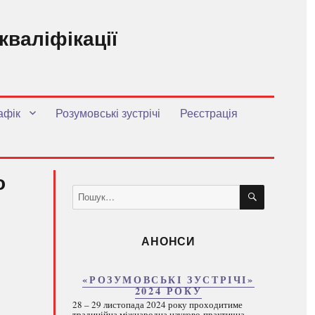
кваліфікації
.
афік
Розумовські зустрічі
Реєстрація
о
ШУКАТИ
Пошук
за
запитом:
АНОНСИ
«РОЗУМОВСЬКІ ЗУСТРІЧІ»
2024 РОКУ
28 – 29 листопада 2024 року проходитиме
традиційна міжнародна науково-практична...