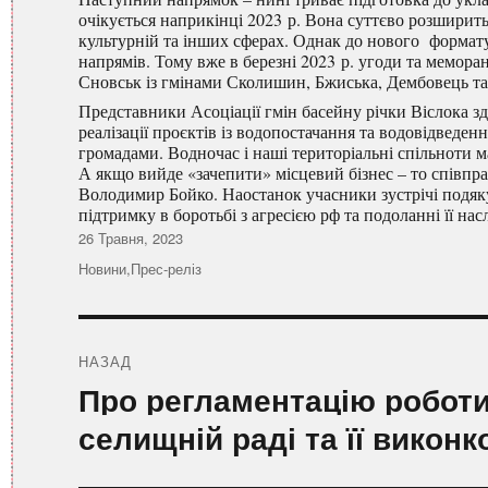
очікується наприкінці 2023 р. Вона суттєво розширить
культурній та інших сферах. Однак до нового формату
напрямів. Тому вже в березні 2023 р. угоди та мемор
Сновськ із гмінами Сколишин, Бжиська, Дембовець та
Представники Асоціації гмін басейну річки Віслока з
реалізації проєктів із водопостачання та водовідведен
громадами. Водночас і наші територіальні спільноти м
А якщо вийде «зачепити» місцевий бізнес – то співпра
Володимир Бойко. Наостанок учасники зустрічі подяк
підтримку в боротьбі з агресією рф та подоланні її насл
Оприлюднено
26 Травня, 2023
Категорії
Новини
,
Прес-реліз
Навігація
записів
НАЗАД
Попередній
Про регламентацію роботи
запис:
селищній раді та її виконк