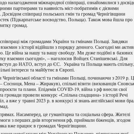
одо налагодження міжнародної співпраці, ознайомилися з досві
дними партнерами та наявність міст-побратимів є дієвими
. Досвідом співпраці польських гмін та громад Чернігівщини
стек (Підкарпатське воєводство, Польща). Також мова йшла про
витку громад.
співпраці між громадами України та гмінами Польщі. Завдяки
взаємин з історії відійшли з порядку денного. Сьогодні ми акти
ю. Це війна за нашу та вашу свободу. Ми дуже подібні в базових
тку взаємин сьогодні», – наголосив Войцех Станішевські. Для
ф, вступ до НАТО, вступ до ЄС. Україна та Польща мають спільну
ільні інтереси та майбутнє в Європі.
Чернігівської області та гмінами Польщі, починаючи з 2019 р. 
– Сосниця, Мена – Жиракув), спільні візити (вихованців Сновськ
 проєкти та плани. Епідемія СОVID-19, війна з рф внесли свої
та громади провели конкурс «Спільна спадщина» з історії Речі
, а вже у травні 2023 р. в конкурсі зі знань англійської мови бр
омад.
прямах. Насамперед, це гуманітарна та соціальна сфера. Жителі
омоги з перших днів вторгнення рф, приймали біженців, згодом
, яка вже працює в громадах Чернігівщини.
адання нової угоди між Україною та Польщею, підписання якої