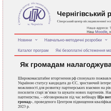
Чернігівський 
Сіверський центр післядипломної ос
Наша адреса: 1
Наш
Moodle
,
Новини
Навчально-методичні розробки
Каталог програм
Які безоплатні обстеження мо
Як громадам налагоджува
Широкомасштабне вторгнення рф спонукало пожвавле
Україною статусу кандидата до ЄС, зростаючий інтере
можливості для розвитку партнерських взаємин на рів
посилити старі зв’язки та шукати нових партнерів. Н
Що
пот
партнерства, – обговорювали під час вебінару
громад
», проведеного Центром підвищення кваліфікаці
2023 р.