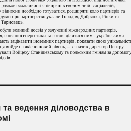
 рамкові можливості співпраці в економічній, соціальній,
 відносин необхідно готуватися, розширяти коло партнерів та
андуми про партнерство уклали Городня, Добрянка, Ріпки та
 Тарновець.
добули великий досвід у залученні міжнародних партнерів,
ня, сонячної енергетики та готові ділитися ним з українськими
ають зацікавити іноземних партнерів, показати свою унікальніст
ця вийде на якісно новий рівень, – зазначив директор Центру
ували Войцеху Станішевському та польським гмінам за допомогу
ідків.
 та ведення діловодства в
омі