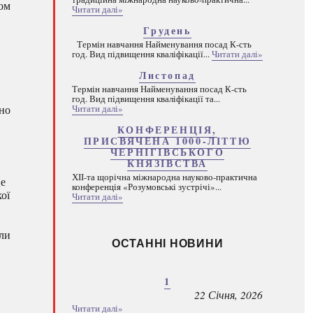
дом
Читати далі»
Грудень
Термін навчання Найменування посад К-сть
год. Вид підвищення кваліфікації...
Читати далі»
Листопад
Термін навчання Найменування посад К-сть
год. Вид підвищення кваліфікації та...
Читати далі»
вно
КОНФЕРЕНЦІЯ,
ПРИСВЯЧЕНА 1000-ЛІТТЮ
,
ЧЕРНІГІВСЬКОГО
КНЯЗІВСТВА
ХІІ-та щорічна міжнародна науково-практична
Це
конференція «Розумовські зустрічі»...
ої
Читати далі»
али
ОСТАННІ НОВИНИ
1
22 Січня, 2026
Читати далі»