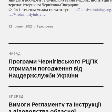
теренах історичної Чернігово-Сіверщини.
Файл із текстом можна скачати тут:
http://old.sivertraining.org
…/Vladni-instytutsiyi…
Оприлюднено
Категорії
12 Травня, 2023
Прес-реліз
Навігація
записів
НАЗАД
Попередній
Програми Чернігівського РЦПК
запис:
отримали погодження від
Нацдержслужби України
ВПЕРЕД
Наступний
Вимоги Регламенту та Інструкції
запис:
з діловодства обласної