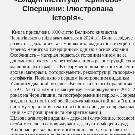
Сіверщини: ілюстрована
історія».
Книга присвячена 1000-літтю Великого князівства
Чернігівського (відзначатиметься в 2024 р.). Вона засвідчує
розвиток державних та самоврядних владних інституцій на
теренах Чернігово-Сіверщини як однією з основ України.
Особливість – матеріал подається головним чином не за
допомогою тексту, а через зображення – реконструкції, схе
малюнки, фотографії… В оформленні використані численні
архівні матеріали, фотодокументи, реконструкції та зображ
артефактів. Порівняно з першим ілюстрованим виданням
з`явилися два нові розділи: «Волості та волосні правління»
(1797–1917) та «Зміни в місцевому самоврядуванні в 2015–
роках на Чернігівщині та постреформенний період». Зокрем
згадані події новітньої російсько-української війни та її впл
систему управління; тексти всіх інших розділів відредагован
їхній зміст розширений та конкретизований.
Цільова аудиторія видання – державні службовців, посадові
особи місцевого самоврядування, депутати місцевих рад.
Водночас це своєрідний посібник для всіх, хто цікавиться
минулим побудови та функціонування владних інституцій 