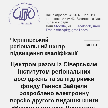
Наша адреса: 14000 м. Чернігів
проспект Миру 43, Будинок засідань
обласної ради.
Наш
Moodle
, наш
Facebook
, наш
Email: chcppk@gmail.com
Чернігівський
регіональний центр
МЕНЮ
підвищення кваліфікації
Центром разом із Сіверським
інститутом регіональних
досліджень та за підтримки
фонду Ганнса Зайделя
розроблено електронну
версію другого видання книги
«Владні інституції Чернігово-