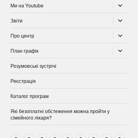
розгорну
Ми на Youtube
підменю
розгорну
Звіти
підменю
розгорну
Про центр
підменю
розгорну
План графік
підменю
Розумовські зустрічі
Реєстрація
Каталог програм
Які безоплатні обстеження можна пройти у
сімейного лікаря?
Новини
Навчально-
Ми
Звіти
Про
План
Розумовські
Реєстрація
Катал