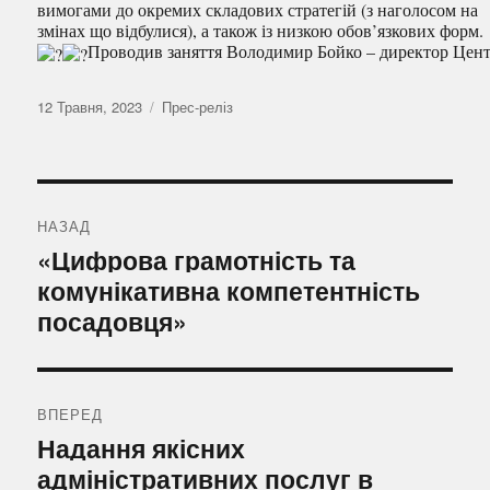
вимогами до окремих складових стратегій (з наголосом на
змінах що відбулися), а також із низкою обов’язкових форм.
Проводив заняття Володимир Бойко – директор Цент
Оприлюднено
Категорії
12 Травня, 2023
Прес-реліз
Навігація
записів
НАЗАД
Попередній
«Цифрова грамотність та
запис:
комунікативна компетентність
посадовця»
ВПЕРЕД
Наступний
Надання якісних
запис:
адміністративних послуг в