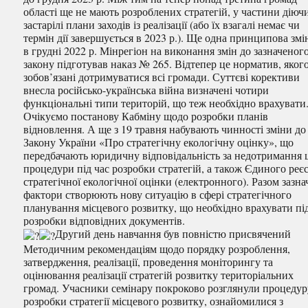
області ще не мають розроблених стратегій, у частини діюч
застарілі плани заходів із реалізації (або їх взагалі немає чи
термін дії завершується в 2023 р.). Ще одна принципова змі
в грудні 2022 р. Мінрегіон на виконання змін до зазначеног
закону підготував наказ № 265. Відтепер це норматив, яког
зобов’язані дотримуватися всі громади. Суттєві корективи
внесла російсько-українська війна визначені чотири
функціональні типи територій, що теж необхідно врахувати
Очікуємо постанову Кабміну щодо розробки планів
відновлення. А ще з 19 травня набувають чинності зміни до
Закону України «Про стратегічну екологічну оцінку», що
передбачають юридичну відповідальність за недотримання ц
процедури під час розробки стратегій, а також Єдиного реє
стратегічної екологічної оцінки (електронного). Разом зазна
фактори створюють нову ситуацію в сфері стратегічного
планування місцевого розвитку, що необхідно врахувати пі
розробки відповідних документів.
Другий день навчання був повністю присвячений
Методичним рекомендаціям щодо порядку розроблення,
затвердження, реалізації, проведення моніторингу та
оцінювання реалізації стратегій розвитку територіальних
громад. Учасники семінару покроково розглянули процедур
розробки стратегії місцевого розвитку, ознайомилися з