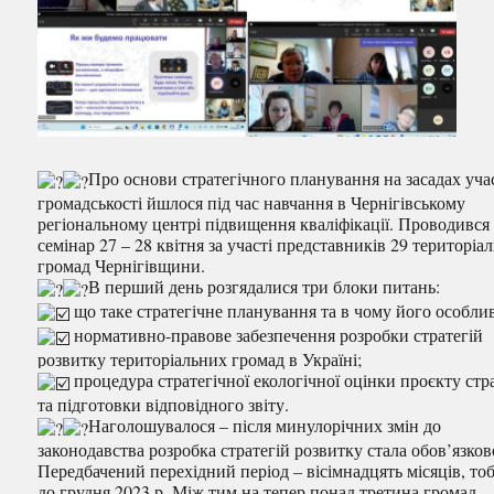
Про основи стратегічного планування на засадах уча
громадськості йшлося під час навчання в Чернігівському
регіональному центрі підвищення кваліфікації. Проводився
семінар 27 – 28 квітня за участі представників 29 територіа
громад Чернігівщини.
В перший день розгядалися три блоки питань:
що таке стратегічне планування та в чому його особлив
нормативно-правове забезпечення розробки стратегій
розвитку територіальних громад в Україні;
процедура стратегічної екологічної оцінки проєкту стра
та підготовки відповідного звіту.
Наголошувалося – після минулорічних змін до
законодавства розробка стратегій розвитку стала обов’язко
Передбачений перехідний період – вісімнадцять місяців, тоб
до грудня 2023 р. Між тим на тепер понад третина громад