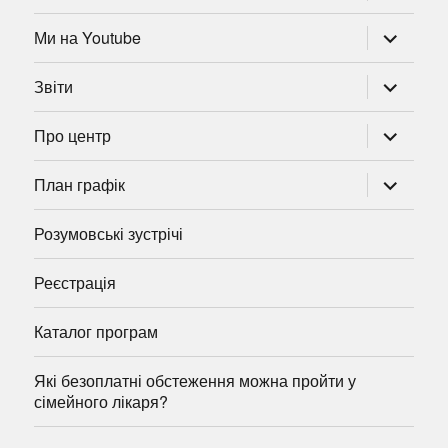
розгорну
Ми на Youtube
підменю
розгорну
Звіти
підменю
розгорну
Про центр
підменю
розгорну
План графік
підменю
Розумовські зустрічі
Реєстрація
Каталог програм
Які безоплатні обстеження можна пройти у
сімейного лікаря?