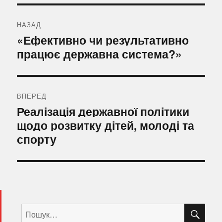
Навігація
записів
НАЗАД
Попередній
«Ефективно чи результативно
запис:
працює державна система?»
ВПЕРЕД
Наступний
Реалізація державної політики
запис:
щодо розвитку дітей, молоді та
спорту
ШУ
Пошук
за