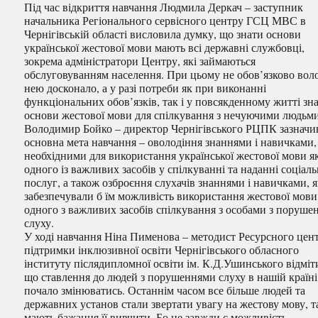
Під час відкриття навчання Людмила Деркач – заступник
начальника Регіонального сервісного центру ГСЦ МВС в
Чернігівській області висловила думку, що знати основи
української жестової мови мають всі державні службовці,
зокрема адміністратори Центру, які займаються
обслуговуванням населення. При цьому не обов’язково вол
нею досконало, а у разі потреби як при виконанні
функціональних обов’язків, так і у повсякденному житті зн
основи жестової мови для спілкування з нечуючими людьми
Володимир Бойко – директор Чернігівського РЦПК зазначи
основна мета навчання – оволодіння знаннями і навичками,
необхідними для використання української жестової мови я
одного із важливих засобів у спілкуванні та наданні соціал
послуг, а також озброєння слухачів знаннями і навичками, я
забезпечували б їм можливість використання жестової мови
одного з важливих засобів спілкування з особами з поруше
слуху.
У ході навчання Ніна Пименова – методист Ресурсного цен
підтримки інклюзивної освіти Чернігівського обласного
інституту післядипломної освіти ім. К.Д.Ушинського відміт
що ставлення до людей з порушеннями слуху в нашій країні
почало змінюватись. Останнім часом все більше людей та
державних установ стали звертати увагу на жестову мову, т
мають бажання її вивчити. Бо не завжди є можливість