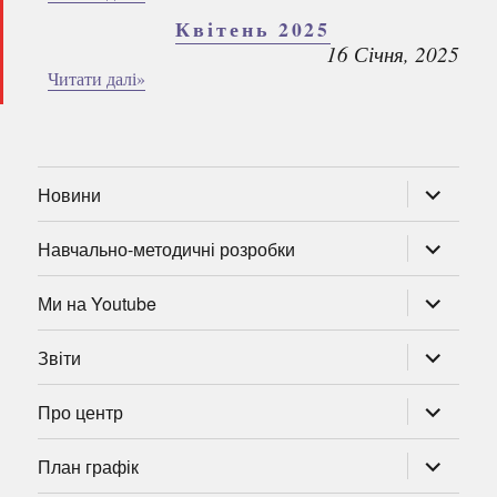
Квітень 2025
16 Січня, 2025
Читати далі»
розгорну
Новини
підменю
розгорну
Навчально-методичні розробки
підменю
розгорну
Ми на Youtube
підменю
розгорну
Звіти
підменю
розгорну
Про центр
підменю
розгорну
План графік
підменю