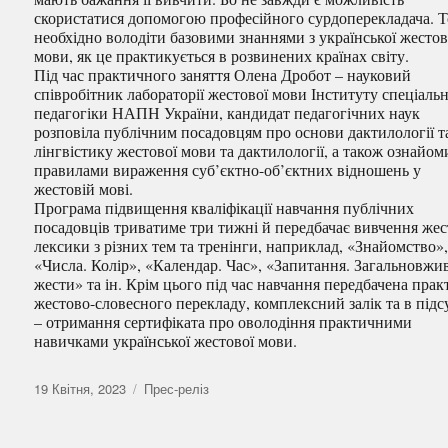
скористатися допомогою професійного сурдоперекладача. 
необхідно володіти базовими знаннями з української жестов
мови, як це практикується в розвинених країнах світу.
Під час практичного заняття Олена Дробот – науковий
співробітник лабораторії жестової мови Інституту спеціальн
педагогіки НАПН України, кандидат педагогічних наук
розповіла публічним посадовцям про основи дактилології т
лінгвістику жестової мови та дактилології, а також ознайом
правилами вираження суб’єктно-об’єктних відношень у
жестовій мові.
Програма підвищення кваліфікації навчання публічних
посадовців триватиме три тижні й передбачає вивчення жес
лексики з різних тем та тренінги, наприклад, «Знайомство»
«Числа. Колір», «Календар. Час», «Запитання. Загальновжи
жести» та ін. Крім цього під час навчання передбачена прак
жестово-словесного перекладу, комплексний залік та в під
– отримання сертифіката про оволодіння практичними
навичками української жестової мови.
Оприлюднено
Категорії
19 Квітня, 2023
Прес-реліз