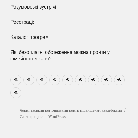
Розумовські зустрічі
Реєстрація
Каталог програм
Які безоплатні обстеження можна пройти у
сімейного лікаря?
Новини
Навчально-
Ми
Звіти
Про
План
Розумовські
Реєстрація
Катал
методичні
на
центр
графік
зустрічі
прогр
розробки
Youtube
Які
безоплатні
обстеження
можна
Чернігівський регіональний центр підвищення кваліфікації
пройти
Сайт працює на WordPress
у
сімейного
лікаря?