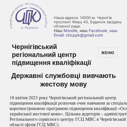
Наша адреса: 14000 м. Чернігів
проспект Миру 43, Будинок засідань
обласної ради.
Наш
Moodle
, наш
Facebook
, наш
Email: chcppk@gmail.com
Чернігівський
регіональний центр
МЕНЮ
підвищення кваліфікації
Державні службовці вивчають
жестову мову
18 квітня 2023 року Чернігівський регіональний центр
підвищення кваліфікації розпочав очне навчання за спеціа
короткостроковою програмою підвищення кваліфікації «Ос
української жестової мови». Цільова аудиторія – адміністра
Регіонального сервісного центру ГСЦ МВС в Чернігівській
області (філія ГСЦ МВС).