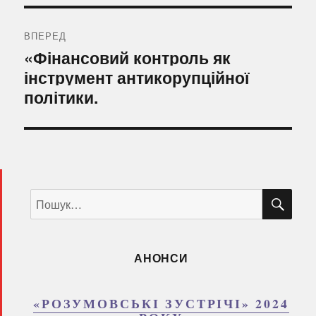
ВПЕРЕД
Наступний
«Фінансовий контроль як
запис:
інструмент антикорупційної
політики.
ШУ
Пошук
за
запитом:
АНОНСИ
«РОЗУМОВСЬКІ ЗУСТРІЧІ» 2024