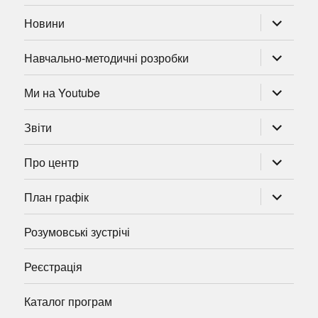
розгорну
Новини
підменю
розгорну
Навчально-методичні розробки
підменю
розгорну
Ми на Youtube
підменю
розгорну
Звіти
підменю
розгорну
Про центр
підменю
розгорну
План графік
підменю
Розумовські зустрічі
Реєстрація
Каталог програм