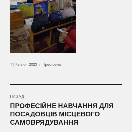
Оприлюднено
Категорії
11 Квітня, 2023
Прес-реліз
Навігація
записів
НАЗАД
Попередній
ПРОФЕСІЙНЕ НАВЧАННЯ ДЛЯ
запис:
ПОСАДОВЦІВ МІСЦЕВОГО
САМОВРЯДУВАННЯ