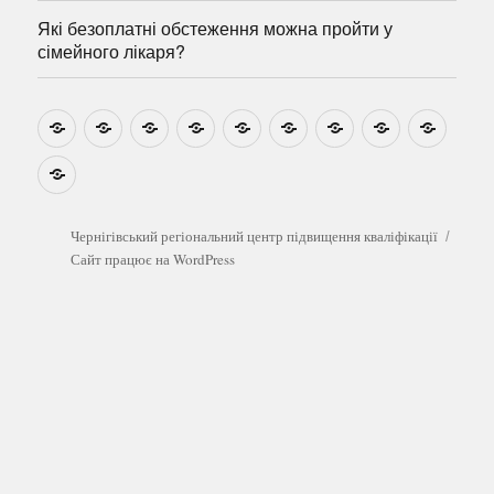
Які безоплатні обстеження можна пройти у
сімейного лікаря?
Новини
Навчально-
Ми
Звіти
Про
План
Розумовські
Реєстрація
Катал
методичні
на
центр
графік
зустрічі
прогр
розробки
Youtube
Які
безоплатні
обстеження
можна
Чернігівський регіональний центр підвищення кваліфікації
пройти
Сайт працює на WordPress
у
сімейного
лікаря?