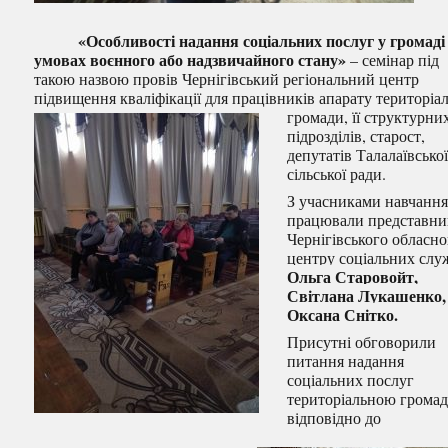
«Особливості надання соціальних послуг у громаді
умовах воєнного або надзвичайного стану»
– семінар під
такою назвою провів Чернігівський регіональний центр
підвищення кваліфікації для працівників апарату територіа
громади, її стр
уктурни
підрозділів, старост,
депутатів Талалаївсько
сільської ради.
З учасниками навчанн
працювали представн
Чернігівського обласно
центру соціальних слу
Ольга Старовойт,
Світлана Лукашенко,
Оксана Снітко.
Присутні обговорили
питання надання
соціальних послуг
територіальною грома
відповідно до