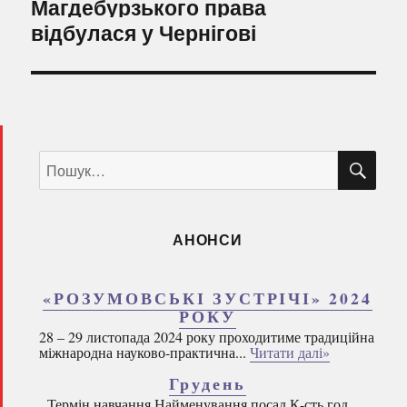
Магдебурзького права
відбулася у Чернігові
ШУ
Пошук
за
запитом:
АНОНСИ
«РОЗУМОВСЬКІ ЗУСТРІЧІ» 2024
РОКУ
28 – 29 листопада 2024 року проходитиме традиційна
міжнародна науково-практична...
Читати далі»
Грудень
Термін навчання Найменування посад К-сть год.