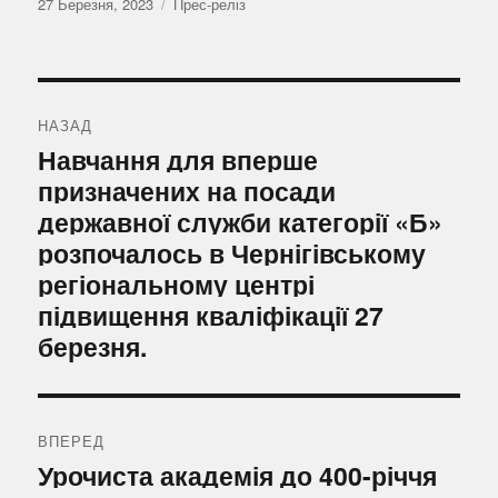
Оприлюднено
Категорії
27 Березня, 2023
Прес-реліз
Навігація
записів
НАЗАД
Попередній
Навчання для вперше
запис:
призначених на посади
державної служби категорії «Б»
розпочалось в Чернігівському
регіональному центрі
підвищення кваліфікації 27
березня.
ВПЕРЕД
Наступний
Урочиста академія до 400-річчя
запис: