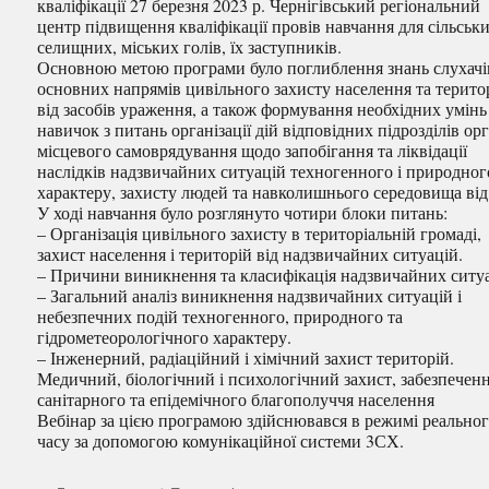
кваліфікації 27 березня 2023 р. Чернігівський регіональний
центр підвищення кваліфікації провів навчання для сільськи
селищних, міських голів, їх заступників.
Основною метою програми було поглиблення знань слухачі
основних напрямів цивільного захисту населення та територ
від засобів ураження, а також формування необхідних умінь 
навичок з питань організації дій відповідних підрозділів ор
місцевого самоврядування щодо запобігання та ліквідації
наслідків надзвичайних ситуацій техногенного і природног
характеру, захисту людей та навколишнього середовища від
У ході навчання було розглянуто чотири блоки питань:
– Організація цивільного захисту в територіальній громаді,
захист населення і територій від надзвичайних ситуацій.
– Причини виникнення та класифікація надзвичайних ситуа
– Загальний аналіз виникнення надзвичайних ситуацій і
небезпечних подій техногенного, природного та
гідрометеорологічного характеру.
– Інженерний, радіаційний і хімічний захист територій.
Медичний, біологічний і психологічний захист, забезпечен
санітарного та епідемічного благополуччя населення
Вебінар за цією програмою здійснювався в режимі реально
часу за допомогою комунікаційної системи 3СХ.