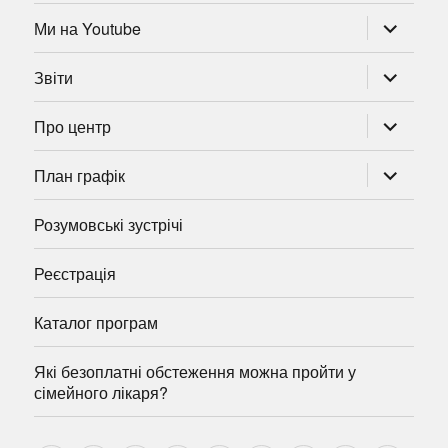
розгорну
Ми на Youtube
підменю
розгорну
Звіти
підменю
розгорну
Про центр
підменю
розгорну
План графік
підменю
Розумовські зустрічі
Реєстрація
Каталог програм
Які безоплатні обстеження можна пройти у
сімейного лікаря?