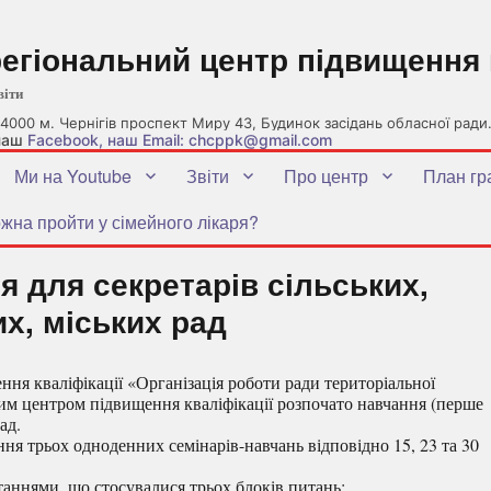
регіональний центр підвищення 
віти
4000 м. Чернігів проспект Миру 43, Будинок засідань обласної ради
 наш
Facebook
, наш Email: chcppk@gmail.com
Ми на Youtube
Звіти
Про центр
План гр
жна пройти у сімейного лікаря?
 для секретарів сільських,
х, міських рад
я кваліфікації «Організація роботи ради територіальної
ним центром підвищення кваліфікації розпочато навчання (перше
ад.
ня трьох одноденних семінарів-навчань відповідно 15, 23 та 30
аннями, що стосувалися трьох блоків питань: