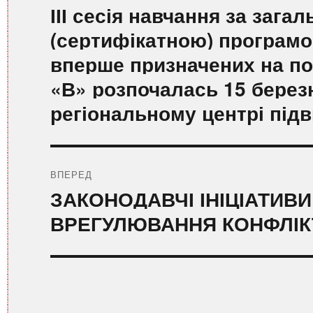
Попередній
ІІІ сесія навчання за заг
запис:
(сертифікатною) програмо
вперше призначених на по
«В» розпочалась 15 берез
регіональному центрі підв
ВПЕРЕД
Наступний
ЗАКОНОДАВЧІ ІНІЦІАТИВ
запис:
ВРЕГУЛЮВАННЯ КОНФЛІКТ