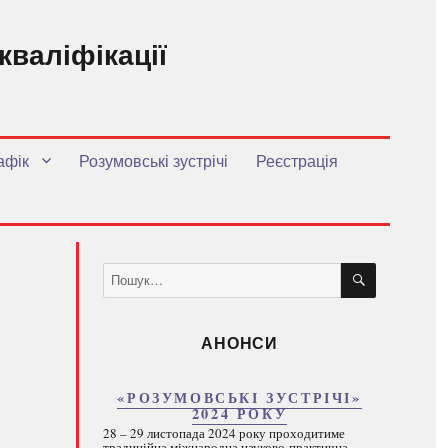
кваліфікації
.
афік
Розумовські зустрічі
Реєстрація
ШУКАТИ
Пошук
за
запитом:
АНОНСИ
«РОЗУМОВСЬКІ ЗУСТРІЧІ»
2024 РОКУ
28 – 29 листопада 2024 року проходитиме
традиційна міжнародна науково-практична...