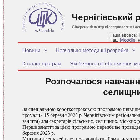
Чернігівський 
Сіверський центр післядипломної ос
Наша адреса: 1
Наш
Moodle
,
Новини
Навчально-методичні розробки
Каталог програм
Які безоплатні обстеження мо
Розпочалося навчання
селищни
За спеціальною короткостроковою програмою підвищенн
громади» 15 березня 2023 р. Чернігівським регіональ
заняття) для секретарів сільських, селищних, міських р
Перше заняття за цією програмою передбачає проведен
березня 2023 р.
У перший день вебінару посадовці ознайомилися з пит