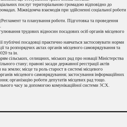
соціальних послуг територіальною громадою відповідно до
ромадах. Міжвідомча взаємодія при здійсненні соціальної роботи
. (Регламент та планування роботи. Підготовка та проведення
.
гулювання трудових відносин посадових осіб органів місцевого
ії публічні посадовці практично навчаться застосовувати норми
ії та розпорядчих актах органів місцевого самоврядування та
20 та ін.
рям сільських, селищних, міських рад про новації Міністерства
ільного стану; правові засади державної реєстрації актів
 на землю; місце та роль старост в системі місцевого
 органів місцевого самоврядування; застосування інформаційних
ання; організацію роботи депутатів місцевих рад тощо.
ального часу за допомогою комунікаційної системи 3СХ.