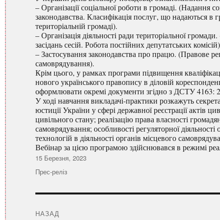
– Організації соціальної роботи в громаді. (Надання 
законодавства. Класифікація послуг, що надаються в г
територіальній громаді).
– Організація діяльності ради територіальної громади
засідань сесій. Робота постійних депутатських комісій)
– Застосування законодавства про працю. (Правове ре
самоврядування).
Крім цього, у рамках програми підвищення кваліфікац
нового українського правопису в діловій кореспонденц
оформлювати окремі документи згідно з ДСТУ 4163: 20
У ході навчання викладачі-практики розкажуть секрета
юстиції України у сфері державної реєстрації актів цив
цивільного стану; реалізацію права власності громадян
самоврядування; особливості регуляторної діяльності
технологій в діяльності органів місцевого самоврядув
Вебінар за цією програмою здійснювався в режимі ре
Оприлюднено
15 Березня, 2023
Категорії
Прес-реліз
Навігація
записів
НАЗАД