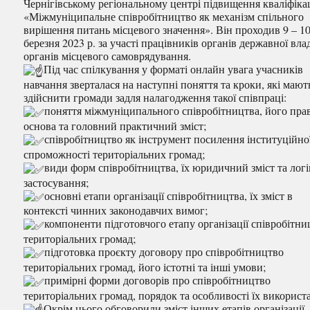
Чернігівському регіональному центрі підвищення кваліфікац
«Міжмуніципальне співробітництво як механізм спільного
вирішення питань місцевого значення». Він проходив 9 – 1
березня 2023 р. за участі працівників органів державної вла
органів місцевого самоврядування.
Під час спілкування у форматі онлайн увага учасників
навчання зверталася на наступні поняття та кроки, які мают
здійснити громади задля налагодження такої співпраці:
поняття міжмуніципального співробітництва, його пра
основа та головний практичний зміст;
співробітництво як інструмент посилення інституційно
спроможності територіальних громад;
види форм співробітництва, їх юридичний зміст та логі
застосування;
основні етапи організації співробітництва, їх зміст в
контексті чинних законодавчих вимог;
компоненти підготовчого етапу організації співробітни
територіальних громад;
підготовка проєкту договору про співробітництво
територіальних громад, його істотні та інші умови;
примірні форми договорів про співробітництво
територіальних громад, порядок та особливості їх використ
Окрім цього обговорили зміст інших етапів організації