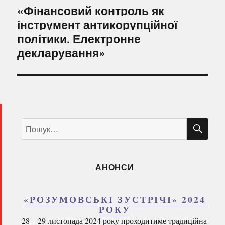
Наступний
«Фінансовий контроль як
запис:
інструмент антикорупційної
політики. Електронне
декларування»
ШУ
Пошук
за
запитом:
АНОНСИ
«РОЗУМОВСЬКІ ЗУСТРІЧІ» 2024
РОКУ
28 – 29 листопада 2024 року проходитиме традиційна