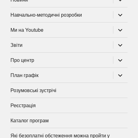
підменю
розгорну
Навчально-методичні розробки
підменю
розгорну
Ми на Youtube
підменю
розгорну
Звіти
підменю
розгорну
Про центр
підменю
розгорну
План графік
підменю
Розумовські зустрічі
Реєстрація
Каталог програм
Які безоплатні обстеження можна пройти у