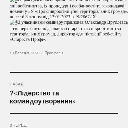
співробітництва, їх процедурні особливості та законодавчі
новели у ЗУ «Про співробітництво територіальних громад»
внесені Законом від 12.01.2023 р. №2867-ІХ.
З учасниками семінару працював Олександр Врублевс
‒ експерт з питань діяльності старост та співробітництва
територіальних громад, директор адміністрації веб-сайту
«Староста Профі».
Оприлюднено
Категорії
10 Березня, 2023
Прес-реліз
Навігація
записів
НАЗАД
Попередній
?«Лідерство та
запис:
командоутворення»
ВПЕРЕД