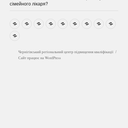
сімейного лікаря?
Новини
Навчально-
Ми
Звіти
Про
План
Розумовські
Реєстрація
Катал
методичні
на
центр
графік
зустрічі
прогр
розробки
Youtube
Які
безоплатні
обстеження
можна
Чернігівський регіональний центр підвищення кваліфікації
пройти
Сайт працює на WordPress
у
сімейного
лікаря?