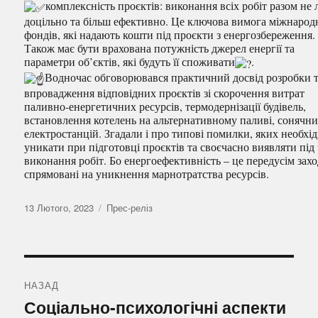
комплексність проєктів: виконання всіх робіт разом не
доцільно та більш ефективно. Це ключова вимога міжнарод
фондів, які надають кошти під проєкти з енергозбереження.
Також має бути врахована потужність джерел енергії та
параметри об’єктів, які будуть її споживати
.
Водночас обговорювався практичний досвід розробки 
впровадження відповідних проєктів зі скорочення витрат
паливно-енергетичних ресурсів, термодернізації будівель,
встановлення котелень на альтернативному паливі, сонячн
електростанцій. Згадали і про типові помилки, яких необхі
уникати при підготовці проєктів та своєчасно виявляти під
виконання робіт. Бо енергоефективність – це передусім захо
спрямовані на уникнення марнотратства ресурсів.
Оприлюднено
Категорії
13 Лютого, 2023
Прес-реліз
Навігація
записів
НАЗАД
Попередній
Соціально-психологічні аспекти
запис: