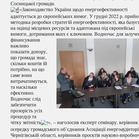
Сосницької громади.
«Законодавство України щодо енергоефективності
адаптується до європейських вимог. У грудні 2022 р. прийн
методика розробки стратегій енергоефективності, яка базує
на оцінці місцевих ресурсів та адаптована під європейські
вимоги, дотримання яких є ключовим. Водночас для
залуче
фінансування
важливо
показати донору,
що громада знає,
скільки коштів їй
потрібно, на що
саме вони
витрачатимуться,
та наскільки
ефективно.
Водночас слід
забезпечити
прозорість усіх
процедур та
чітку звітність
», ‒ наголосив експерт семінару, керівник
осередку громадського об’єднання Асоціації енергоаудиторі
Чернігівській області, керівників проєктів науково-виробни