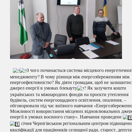
З чого починається система місцевого енергетично
менеджменту? В чому різниця між енергозбереженням між
енергоефективністю? Як діяти громадам, щоб не залишитис
джерел енергії в умовах блекауту
? Як залучити кошти
українських та міжнародних фондів на проєкти утеплення
будівель, систем енергоощадного освітлення, опалення, ‒
обговорювали під час виїзного навчання «Енергозбереженн
Можливості використання місцевих відновлювальних джер
енергії в умовах воєнного стану». Навчання проведене
січня Чернігівським регіональним центром підвищенн
кваліфікації для працівників селищної ради, старост, депута