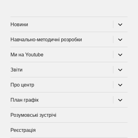
розгорну
Новини
підменю
розгорну
Навчально-методичні розробки
підменю
розгорну
Ми на Youtube
підменю
розгорну
Звіти
підменю
розгорну
Про центр
підменю
розгорну
План графік
підменю
Розумовські зустрічі
Реєстрація