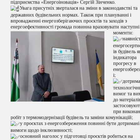
підприємства «Енергоіновація» Сергій Зінченко.
Увага присутніх зверталася на зміни в законодавстві та
державних будівельних нормах. Також при плануванні і
впровадженні енергозберігаючих проєктів та заходів з
енергоефективності громада повинна враховувати наступні
моменти:
наявніс
енергосерти
ів будівель я
індикатора
прогресу в
енергозбер
і;
дотрим
технологічн
вимог та ви
до матеріалі
застосовуют
при виконан
робіт з термомодернізації будівель та заміни комунікацій;
у проєктах з енергозбереження повинні бути дотримані
вимоги щодо інклюзивності;
основний наголос у підготовці проєктів робиться на