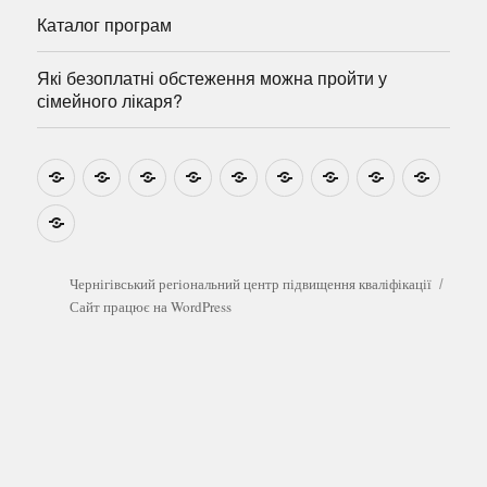
Каталог програм
Які безоплатні обстеження можна пройти у
сімейного лікаря?
Новини
Навчально-
Ми
Звіти
Про
План
Розумовські
Реєстрація
Катал
методичні
на
центр
графік
зустрічі
прогр
розробки
Youtube
Які
безоплатні
обстеження
можна
Чернігівський регіональний центр підвищення кваліфікації
пройти
Сайт працює на WordPress
у
сімейного
лікаря?