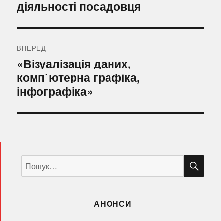
діяльності посадовця
ВПЕРЕД
Наступний
«Візуалізація даних,
запис:
комп`ютерна графіка,
інфографіка»
ШУ
Пошук
за
запитом:
АНОНСИ