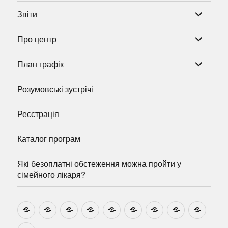
розгорну
Звіти
підменю
розгорну
Про центр
підменю
розгорну
План графік
підменю
Розумовські зустрічі
Реєстрація
Каталог програм
Які безоплатні обстеження можна пройти у
сімейного лікаря?
Новини
Навчально-
Ми
Звіти
Про
План
Розумовські
Реєстрація
Катал
методичні
на
центр
графік
зустрічі
прогр
розробки
Youtube
Які