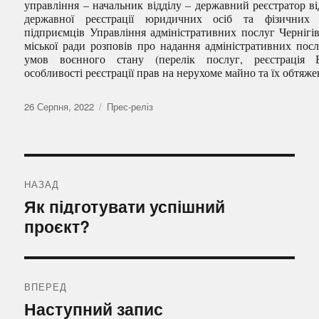
управління – начальник відділу – державний реєстратор ві
державної реєстрації юридичних осіб та фізичних 
підприємців Управління адміністративних послуг Чернігів
міської ради розповів про надання адміністративних посл
умов воєнного стану (перелік послуг, реєстрація 
особливості реєстрації прав на нерухоме майно та їх обтяже
Оприлюднено
Категорії
26 Серпня, 2022
Прес-реліз
Навігація
записів
НАЗАД
Попередній
Як підготувати успішний
запис:
проєкт?
ВПЕРЕД
Наступний
Наступний запис
запис: