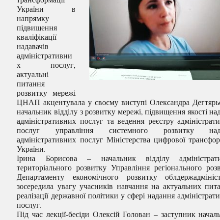
України в
напрямку
підвищення
кваліфікації
надавачів
адміністративни
х послуг,
актуальні
питання
розвитку мережі
ЦНАП акцентувала у своєму виступі Олександра Дегтярь
начальник відділу з розвитку мережі, підвищення якості на
адміністративних послуг та ведення реєстру адміністрат
послуг управління системного розвитку над
адміністративних послуг Міністерства цифрової трансфор
України.
Ірина Борисова – начальник відділу адміністрати
територіального розвитку Управління регіонального роз
Департаменту економічного розвитку облдержадмініст
зосередила увагу учасників навчання на актуальних пит
реалізації державної політики у сфері надання адміністрат
послуг.
Під час лекції-бесіди Олексій Голован – заступник начал