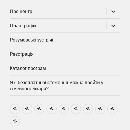
підменю
розгорну
Про центр
підменю
розгорну
План графік
підменю
Розумовські зустрічі
Реєстрація
Каталог програм
Які безоплатні обстеження можна пройти у
сімейного лікаря?
Новини
Навчально-
Ми
Звіти
Про
План
Розумовські
Реєстрація
Катал
методичні
на
центр
графік
зустрічі
прогр
розробки
Youtube
Які
безоплатні
обстеження