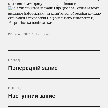
місцевого самоврядування Чернігівщини.
Із учасниками навчання працювала Тетяна Білоока,
викладач інформатики та комп’ютерної техніки коледжу
економіки і технологій Національного університету
«Чернігівська політехніка»
Оприлюднено
Категорії
27 Липня, 2022
Прес-реліз
Навігація
записів
НАЗАД
Попередній
Попередній запис
запис:
ВПЕРЕД
Наступний
Наступний запис
запис: