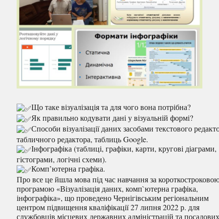
Що таке візуалізація та для чого вона потрібна?
Як правильно кодувати дані у візуальній формі?
Способи візуалізації даних засобами текстового редакт
табличного редактора, таблиць Google.
Інфографіка (таблиці, графіки, карти, кругові діаграми,
гістограми, логічні схеми).
Комп’ютерна графіка.
Про все це йшла мова під час навчання за короткостроково
програмою «Візуалізація даних, комп`ютерна графіка,
інфографіка», що проведено Чернігівським регіональним
центром підвищення кваліфікації 27 липня 2022 р. для
службовців місцевих державних адміністрацій та посадових