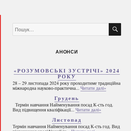
ШУ
Пошук
за
запитом:
АНОНСИ
«РОЗУМОВСЬКІ ЗУСТРІЧІ» 2024
РОКУ
28 – 29 листопада 2024 року проходитиме традиційна
міжнародна науково-практична...
Читати далі»
Грудень
Термін навчання Найменування посад К-сть год.
Вид підвищення кваліфікації...
Читати далі»
Листопад
Термін навчання Найменування посад К-сть год. Вид