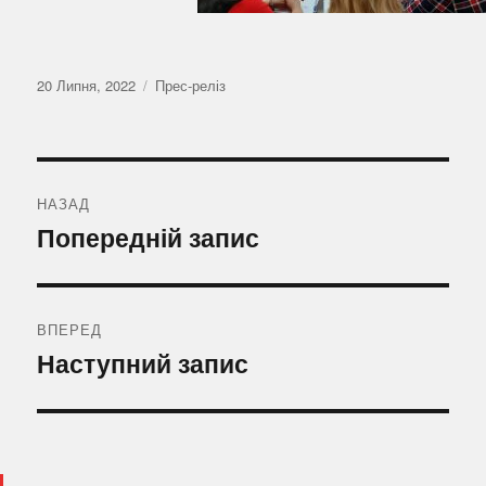
Оприлюднено
Категорії
20 Липня, 2022
Прес-реліз
Навігація
записів
НАЗАД
Попередній
Попередній запис
запис:
ВПЕРЕД
Наступний
Наступний запис
запис: