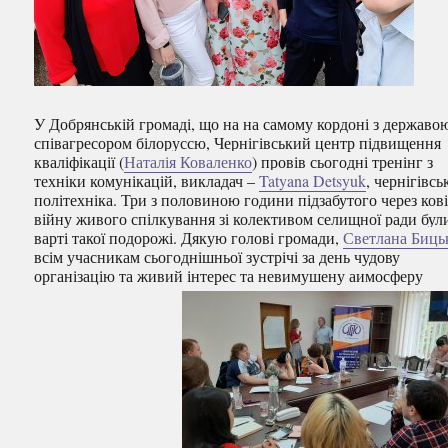
У Добрянській громаді, що на на самому кордоні з державо
співагресором білоруссю, Чернігівський центр підвищення
кваліфікації (
Наталія Коваленко
) провів сьогодні тренінг з
техніки комунікацій, викладач –
Tatyana Detsyuk
, чернігівсь
політехніка. Три з половиною години підзабутого через кові
війну живого спілкування зі колективом селищної ради бул
варті такої подорожі. Дякую голові громади,
Светлана Биць
всім учасникам сьогоднішньої зустрічі за день чудову
організацію та живий інтерес та невимушену аимосферу