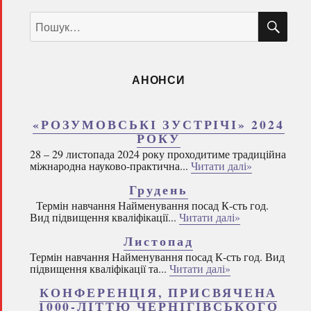
ШУ
Пошук
за
запитом:
АНОНСИ
«РОЗУМОВСЬКІ ЗУСТРІЧІ» 2024
РОКУ
28 – 29 листопада 2024 року проходитиме традиційна
міжнародна науково-практична...
Читати далі»
Грудень
Термін навчання Найменування посад К-сть год.
Вид підвищення кваліфікації...
Читати далі»
Листопад
Термін навчання Найменування посад К-сть год. Вид
підвищення кваліфікації та...
Читати далі»
КОНФЕРЕНЦІЯ, ПРИСВЯЧЕНА
1000-ЛІТТЮ ЧЕРНІГІВСЬКОГО