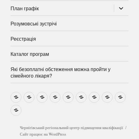
розгорну
План графік
підменю
Розумовські зустрічі
Реєстрація
Каталог програм
Які безоплатні обстеження можна пройти у
сімейного лікаря?
Новини
Навчально-
Ми
Звіти
Про
План
Розумовські
Реєстрація
Катал
методичні
на
центр
графік
зустрічі
прогр
розробки
Youtube
Які
безоплатні
обстеження
можна
Чернігівський регіональний центр підвищення кваліфікації
пройти
Сайт працює на WordPress
у