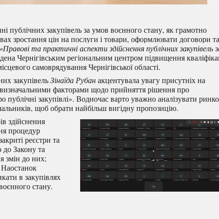
і публічних закупівель за умов воєнного стану, як грамотно
овах зростання цін на послуги і товари, оформлювати договори т
«Правові та практичні аспекти здійснення публічних закупівель з
едена Чернігівським регіональним центром підвищення кваліфіка
ісцевого самоврядування Чернігівської області.
чних закупівель
Зінаїда Рубан
акцентувала увагу присутніх на
 є визначальними факторами щодо прийняття рішення про
о публічні закупівлі». Водночас варто уважно аналізувати ринко
чальників, щоб обрати найбільш вигідну пропозицію.
ів здійснення
ння процедур
закриті реєстри та
 до Закону та
 змін до них;
. Наостанок
икати в закупівлях
воєнного стану.