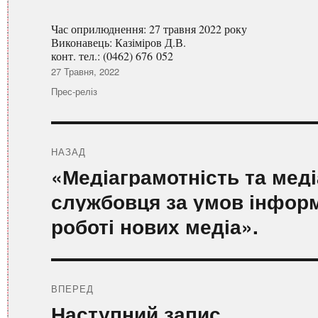
Час оприлюднення: 27 травня 2022 року
Виконавець: Казіміров Д.В.
конт. тел.: (0462) 676 052
Оприлюднено
27 Травня, 2022
Категорії
Прес-реліз
Навігація
записів
НАЗАД
Попередній
«Медіаграмотність та мед
запис:
службовця за умов інформ
роботі нових медіа».
ВПЕРЕД
Наступний
Наступний запис