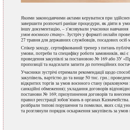
Якими законодавчими актами керуватися при здійсненн
завершити розпочаті раніше процедури, як діяти в ум
іншу документацію, – з’ясовували учасники навчання
умов воєнного стану»
. Зустріч у форматі онлайн пров
27 травня для державних службовців, посадових осіб м
Спікер заходу, сертифікований тренер з питань публі
умови, потреби та специфіку роботи замовників, які
проведення закупівлі за постановою № 169 або ЗУ «Пр
пропозиції та надсилати запити до потенційних поста
Учасники зустрічі отримали рекомендації щодо способ
закупівель, вартістю до та вище 50 тис. грн.; проведе
відкритих торгів за умов воєнного стану (враховуючи 
санкційні обмеження); укладання договорів відповідно
постанови № 169; призупинення договорів та внесення
правил реєстрації зобов’язань в органах Казначейства
розібрали типові порушення та помилки, яких слід ун
та розглянули порядок оскарження закупівель за умов 