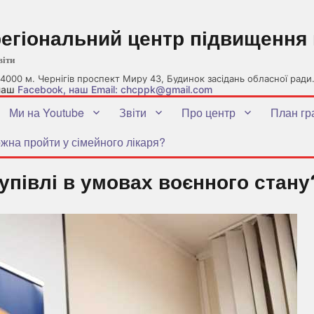
регіональний центр підвищення 
віти
4000 м. Чернігів проспект Миру 43, Будинок засідань обласної ради
 наш
Facebook
, наш Email: chcppk@gmail.com
Ми на Youtube
Звіти
Про центр
План гр
жна пройти у сімейного лікаря?
упівлі в умовах воєнного стану