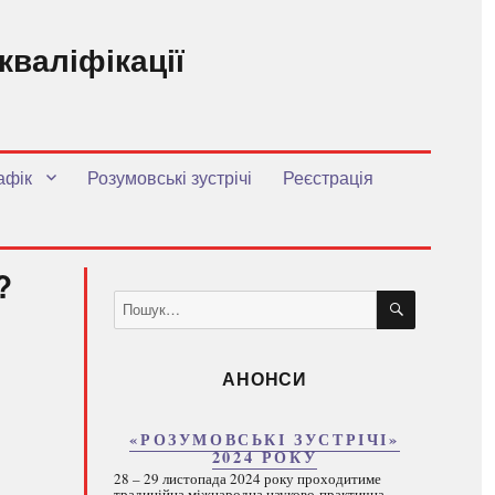
кваліфікації
.
афік
Розумовські зустрічі
Реєстрація
?
ШУКАТИ
Пошук
за
запитом:
АНОНСИ
«РОЗУМОВСЬКІ ЗУСТРІЧІ»
2024 РОКУ
28 – 29 листопада 2024 року проходитиме
традиційна міжнародна науково-практична...