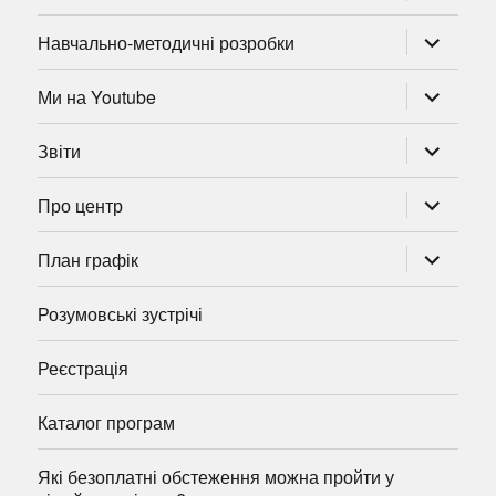
розгорну
Навчально-методичні розробки
підменю
розгорну
Ми на Youtube
підменю
розгорну
Звіти
підменю
розгорну
Про центр
підменю
розгорну
План графік
підменю
Розумовські зустрічі
Реєстрація
Каталог програм
Які безоплатні обстеження можна пройти у