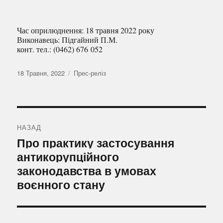
Час оприлюднення: 18 травня 2022 року
Виконавець: Підгайний П.М.
конт. тел.: (0462) 676 052
Оприлюднено
Категорії
18 Травня, 2022
Прес-реліз
Навігація
записів
НАЗАД
Попередній
Про практику застосування
запис:
антикорупційного
законодавства в умовах
воєнного стану