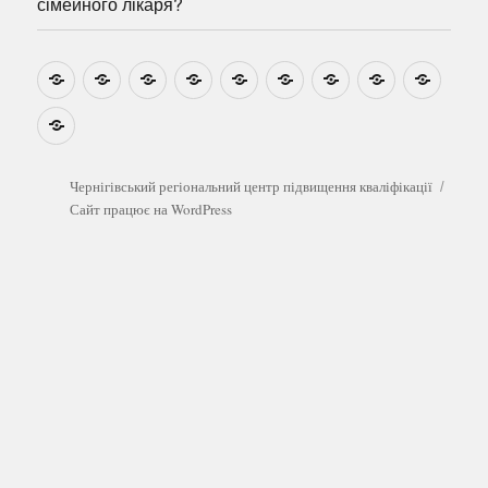
сімейного лікаря?
Новини
Навчально-
Ми
Звіти
Про
План
Розумовські
Реєстрація
Катал
методичні
на
центр
графік
зустрічі
прогр
розробки
Youtube
Які
безоплатні
обстеження
можна
Чернігівський регіональний центр підвищення кваліфікації
пройти
Сайт працює на WordPress
у
сімейного
лікаря?