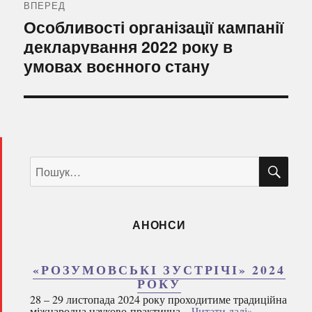
ВПЕРЕД
Наступний
Особливості організації кампанії
запис:
декларування 2022 року в
умовах воєнного стану
ШУ
Пошук
за
запитом:
АНОНСИ
«РОЗУМОВСЬКІ ЗУСТРІЧІ» 2024
РОКУ
28 – 29 листопада 2024 року проходитиме традиційна
міжнародна науково-практична...
Читати далі»