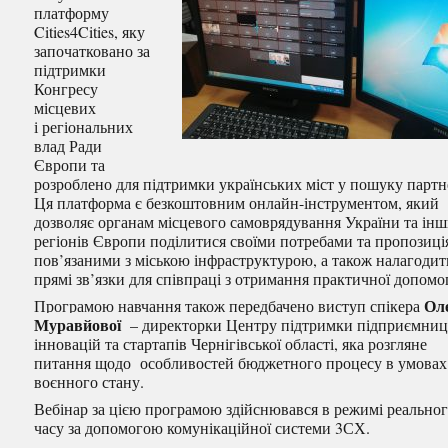
платформу
Cities4Cities, яку
започатковано за
підтримки
Конгресу
місцевих
і регіональних
влад Ради
Європи та
розроблено для підтримки українських міст у пошуку партн
Ця платформа є безкоштовним онлайн-інструментом, який
дозволяє органам місцевого самоврядування України та ін
регіонів Європи поділитися своїми потребами та пропозиці
пов’язаними з міською інфраструктурою, а також налагоди
прямі зв’язки для співпраці з отримання практичної допомо
Ол
Програмою навчання також передбачено виступ спікера
Муравйової
– директорки Центру підтримки підприємниц
інновацій та стартапів Чернігівської області, яка розгляне
питання щодо особливостей бюджетного процесу в умовах
воєнного стану.
Вебінар за цією програмою здійснювався в режимі реально
часу за допомогою комунікаційної системи 3СХ.