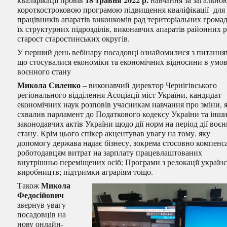
короткостроковою програмою підвищення кваліфікації для
працівників апаратів виконкомів рад територіальних громад
їх структурних підрозділів, виконавчих апаратів районних р
старост старостинських округів.
У перший день вебінару посадовці ознайомилися з питання
що стосувалися економіки та економічних відносини в умо
воєнного стану
Микола Силенко
– виконавчий директор Чернігівського
регіонального відділення Асоціації міст України, кандидат
економічних наук розповів учасникам навчання про зміни, я
схвалив парламент до Податкового кодексу України та інш
законодавчих актів України щодо дії норм на період дії воє
стану. Крім цього спікер акцентував увагу на тому, яку
допомогу держава надає бізнесу, зокрема стосовно компенса
роботодавцям витрат на зарплату працевлаштованих
внутрішньо переміщених осіб; Програми з релокації україн
виробництв; підтримки аграріям тощо.
Микола
Також
Федосійович
звернув увагу
посадовців на
нову онлайн-