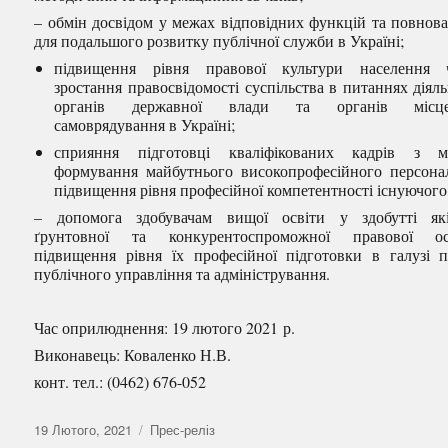
– обмін досвідом у межах відповідних функцій та повнов
для подальшого розвитку публічної служби в Україні;
підвищення рівня правової культури населення 
зростання правосвідомості суспільства в питаннях діяль
органів державної влади та органів місце
самоврядування в Україні;
сприяння підготовці кваліфікованих кадрів з м
формування майбутнього високопрофесійного персона
підвищення рівня професійної компетентності існуючого
– допомога здобувачам вищої освіти у здобутті які
ґрунтовної та конкурентоспроможної правової осв
підвищення рівня їх професійної підготовки в галузі п
публічного управління та адміністрування.
Час оприлюднення: 19 лютого 2021 р.
Виконавець: Коваленко Н.В.
конт. тел.: (0462) 676-052
Оприлюднено
Категорії
19 Лютого, 2021
Прес-реліз