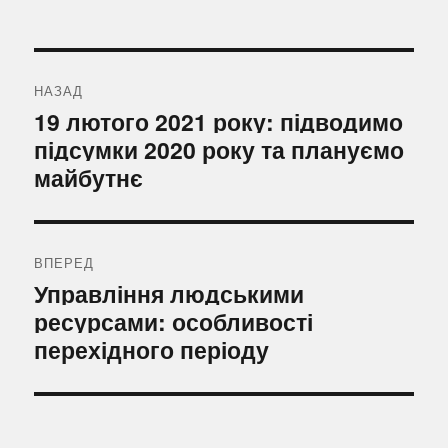
Навігація
записів
НАЗАД
Попередній
19 лютого 2021 року: підводимо
запис:
підсумки 2020 року та плануємо
майбутнє
ВПЕРЕД
Наступний
Управління людськими
запис:
ресурсами: особливості
перехідного періоду