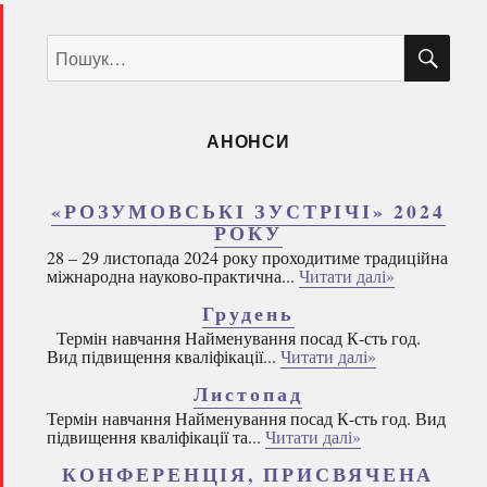
ШУ
Пошук
за
запитом:
АНОНСИ
«РОЗУМОВСЬКІ ЗУСТРІЧІ» 2024
РОКУ
28 – 29 листопада 2024 року проходитиме традиційна
міжнародна науково-практична...
Читати далі»
Грудень
Термін навчання Найменування посад К-сть год.
Вид підвищення кваліфікації...
Читати далі»
Листопад
Термін навчання Найменування посад К-сть год. Вид
підвищення кваліфікації та...
Читати далі»
КОНФЕРЕНЦІЯ, ПРИСВЯЧЕНА