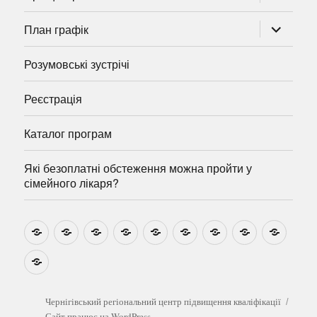
підменю
розгорну
План графік
підменю
Розумовські зустрічі
Реєстрація
Каталог програм
Які безоплатні обстеження можна пройти у
сімейного лікаря?
Новини
Навчально-
Ми
Звіти
Про
План
Розумовські
Реєстрація
Катал
методичні
на
центр
графік
зустрічі
прогр
розробки
Youtube
Які
безоплатні
обстеження
можна
Чернігівський регіональний центр підвищення кваліфікації
пройти
Сайт працює на WordPress