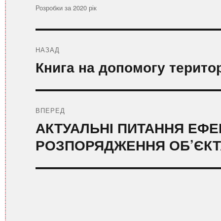
Категорії
Розробки за 2020 рік
Навігація
записів
НАЗАД
Попередній
Книга на допомогу терит
запис:
ВПЕРЕД
Наступний
АКТУАЛЬНІ ПИТАННЯ ЕФЕ
запис:
РОЗПОРЯДЖЕННЯ ОБ’ЄКТ