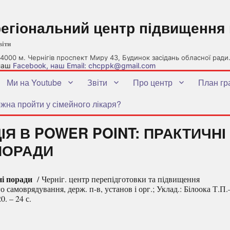
регіональний центр підвищення 
віти
4000 м. Чернігів проспект Миру 43, Будинок засідань обласної ради
 наш
Facebook
, наш Email: chcppk@gmail.com
Ми на Youtube
Звіти
Про центр
План гр
жна пройти у сімейного лікаря?
Я В POWER POINT: ПРАКТИЧНІ
ПОРАДИ
ні поради
/ Черніг. центр перепідготовки та підвищення
о самоврядування, держ. п-в, установ і орг.; Уклад.: Білоока Т.П.
. – 24 с.