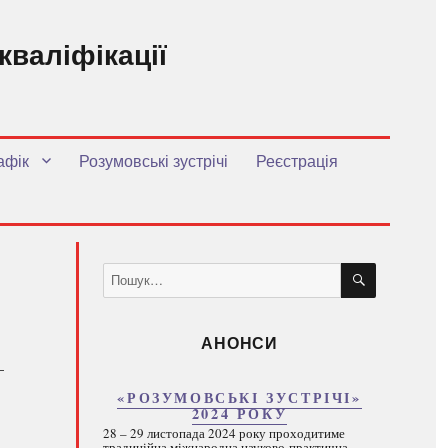
кваліфікації
.
афік
Розумовські зустрічі
Реєстрація
ШУКАТИ
Пошук
за
запитом:
АНОНСИ
–
«РОЗУМОВСЬКІ ЗУСТРІЧІ»
2024 РОКУ
28 – 29 листопада 2024 року проходитиме
традиційна міжнародна науково-практична...