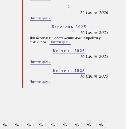
2
22 Січня, 2026
Читати далі»
Березень 2025
16 Січня, 2025
Які безоплатні обстеження можна пройти у
сімейного...
Читати далі»
Квітень 2025
16 Січня, 2025
Читати далі»
Квітень 2025
16 Січня, 2025
Читати далі»
овини
Навчально-
Ми
Звіти
Про
План
Розумовські
Реєстрація
Каталог
Які
методичні
на
центр
графік
зустрічі
програм
безоплатні