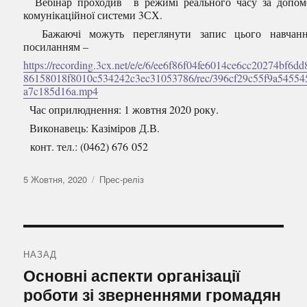
Вебінар проходив в режимі реального часу за допо
комунікаційної системи 3СХ.
Бажаючі можуть переглянути запис цього навчанн
посиланням –
https://recording.3cx.net/e/e/6/ee6f86f04fe6014ce6cc20274bf6dd
86158018f8010c534242c3ec31053786/rec/396cf29c55f9a54554
a7c185d16a.mp4
Час оприлюднення: 1 жовтня 2020 року.
Виконавець: Казіміров Д.В.
конт. тел.: (0462) 676 052
Оприлюднено
Категорії
5 Жовтня, 2020
Прес-реліз
Навігація
записів
НАЗАД
Попередній
Основні аспекти організації
запис:
роботи зі зверненнями громадян