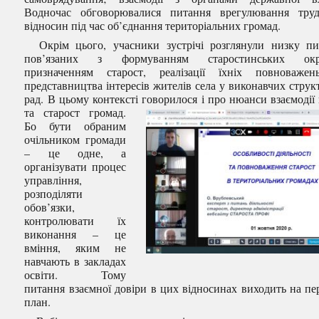
Водночас обговорювалися питання врегулювання тру
відносин під час об’єднання територіальних громад.
Окрім цього, учасники зустрічі розглянули низку пи
пов’язаних з формуванням старостинських окру
призначенням старост, реалізації їхніх повноваже
представництва інтересів жителів села у виконавчих струк
рад. В цьому контексті говорилося і про нюанси взаємодії 
та
старост громад.
Бо бути обраним
очільником громади
– це одне, а
організувати процес
управління,
розподіляти
обов’язки,
контролювати їх
виконання – це
вміння, яким не
навчають в закладах
освіти. Тому
питання взаємної довіри в цих відносинах виходить на п
план.