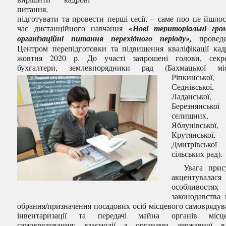
питання,
підготувати та провести перші сесії, – саме про це йшлос
час дистанційного навчання
«Нові територіальні гро
організаційні питання перехідного періоду»,
провед
Центром перепідготовки та підвищення кваліфікації кад
жовтня 2020 р. До участі запрошені голови, секре
бухгалтери, землевпорядники рад
(Бахмацької міс
Ріпкинської,
Седнівської,
Ладанської,
Березнянської
селищних,
Яблунівської,
Крутянської,
Дмитрівської
сільських рад).
Увага прису
акцентувалас
особливостях
законодавства
обрання/призначення посадових осіб місцевого самоврядув
інвентаризації та передачі майна органів місце
самоврядування; взаємодії з органами державної в