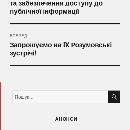
та забезпечення доступу до
публічної інформації
ВПЕРЕД
Наступний
Запрошуємо на IX Розумовські
запис:
зустрічі!
ШУ
Пошук
за
запитом:
АНОНСИ