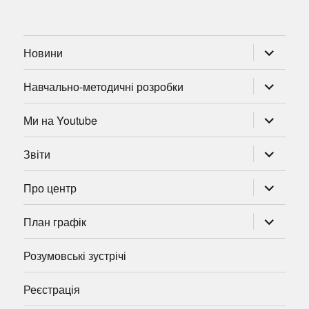
розгорну
Новини
підменю
розгорну
Навчально-методичні розробки
підменю
розгорну
Ми на Youtube
підменю
розгорну
Звіти
підменю
розгорну
Про центр
підменю
розгорну
План графік
підменю
Розумовські зустрічі
Реєстрація