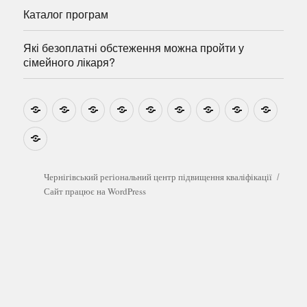
Каталог програм
Які безоплатні обстеження можна пройти у
сімейного лікаря?
Новини
Навчально-
Ми
Звіти
Про
План
Розумовські
Реєстрація
Катал
методичні
на
центр
графік
зустрічі
прогр
розробки
Youtube
Які
безоплатні
обстеження
можна
Чернігівський регіональний центр підвищення кваліфікації
пройти
Сайт працює на WordPress
у
сімейного
лікаря?