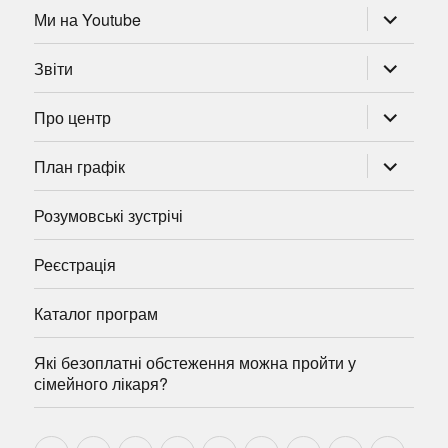
розгорну
Ми на Youtube
підменю
розгорну
Звіти
підменю
розгорну
Про центр
підменю
розгорну
План графік
підменю
Розумовські зустрічі
Реєстрація
Каталог програм
Які безоплатні обстеження можна пройти у
сімейного лікаря?
Новини
Навчально-
Ми
Звіти
Про
План
Розумовські
Реєстрація
Катал