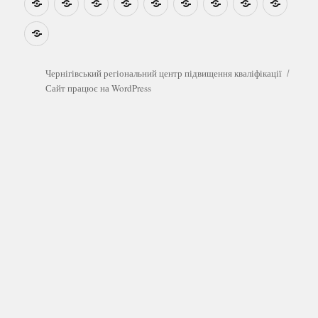
методичні
на
центр
графік
зустрічі
прогр
розробки
Youtube
Які
безоплатні
обстеження
можна
Чернігівський регіональний центр підвищення кваліфікації
пройти
Сайт працює на WordPress
у
сімейного
лікаря?