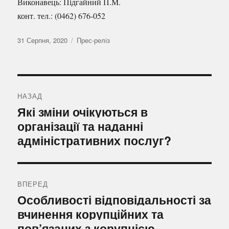
Виконавець: Підгайний П.М.
конт. тел.: (0462) 676-052
Оприлюднено
Категорії
31 Серпня, 2020
Прес-реліз
Навігація
записів
НАЗАД
Попередній
Які зміни очікуються в
запис:
організації та наданні
адміністративних послуг?
ВПЕРЕД
Наступний
Особливості відповідальності за
запис:
вчинення корупційних та
пов’язаних з корупцією