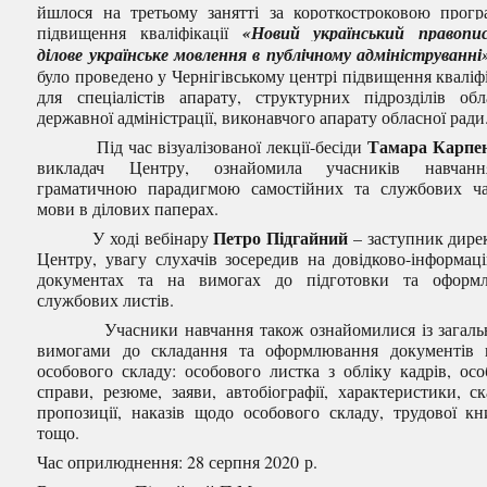
йшлося на третьому занятті за короткостроковою прог
підвищення кваліфікації
«Новий український правопи
ділове українське мовлення в публічному адмініструванні
було проведено у Чернігівському центрі підвищення кваліфі
для спеціалістів апарату, структурних підрозділів обл
державної адміністрації, виконавчого апарату обласної ради
Тамара Карпе
Під час візуалізованої лекції-бесіди
викладач Центру, ознайомила учасників навчан
граматичною парадигмою самостійних та службових ч
мови в ділових паперах.
Петро Підгайний
У ході вебінару
– заступник дире
Центру, увагу слухачів зосередив на довідково-інформац
документах та на вимогах до підготовки та оформл
службових листів.
Учасники навчання також ознайомилися із загаль
вимогами до складання та оформлювання документів
особового складу: особового листка з обліку кадрів, осо
справи, резюме, заяви, автобіографії, характеристики, ск
пропозиції, наказів щодо особового складу, трудової к
тощо.
Час оприлюднення: 28 серпня 2020 р.