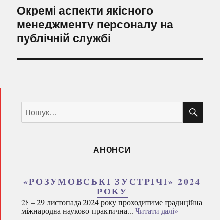
Наступний
Окремі аспекти якісного
запис:
менеджменту персоналу на
публічній службі
ШУ
Пошук
за
запитом:
АНОНСИ
«РОЗУМОВСЬКІ ЗУСТРІЧІ» 2024
РОКУ
28 – 29 листопада 2024 року проходитиме традиційна
міжнародна науково-практична...
Читати далі»