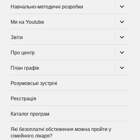
розгорну
Навчально-методичні розробки
підменю
розгорну
Ми на Youtube
підменю
розгорну
Звіти
підменю
розгорну
Про центр
підменю
розгорну
План графік
підменю
Розумовські зустрічі
Реєстрація
Каталог програм
Які безоплатні обстеження можна пройти у
сімейного лікаря?