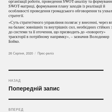
організації роботи, проведення SWOT-аналізу та формуван
SWOT-матриці, формування плану заходів із реалізації й
особливості проведення громадського обговорення та ухва
стратегії.
«Суть стратегічного управління полягає у внесенні, через 
на баланс зовнішніх та внутрішніх сил, необхідних стійких 
до системи та її оточення, що призводить до «повороту»
траєкторії в потрібному напрямку», – зазначив Володимир
Бойко.
Оприлюднено
Категорії
26 Серпня, 2020
Прес-реліз
Навігація
записів
НАЗАД
Попередній
Попередній запис
запис:
ВПЕРЕД