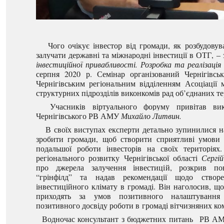
Чого очікує інвестор від громади, як розбудовува
залучати державні та міжнародні інвестиції в ОТГ, 
інвестиційної привабливості. Розробка та реалізаці
серпня 2020 р. Семінар організований Чернігівсь
Чернігівським регіональним відділенням Асоціації 
структурних підрозділів виконкомів рад об’єднаних т
Учасників віртуального форуму привітав ви
Чернігівського РВ АМУ
Михайло Литвин.
В своїх виступах експерти детально зупинилися на
зробити громади, щоб створити сприятливі умови 
подальшої роботи інвесторів на своїх територіях
регіонального розвитку Чернігівської області
Сергі
про джерела залучення інвестицій, розкрив пон
“грінфілд” та надав рекомендації щодо створе
інвестиційного клімату в громаді. Він наголосив, що 
приходять за умов позитивного налаштування
позитивного досвіду роботи в громаді вітчизняних ко
Водночас консультант з бюджетних питань РВ А