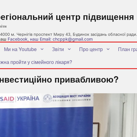
регіональний центр підвищення 
віти
4000 м. Чернігів проспект Миру 43, Будинок засідань обласної ради
 наш
Facebook
, наш Email: chcppk@gmail.com
Ми на Youtube
Звіти
Про центр
План гр
жна пройти у сімейного лікаря?
інвестиційно привабливою?