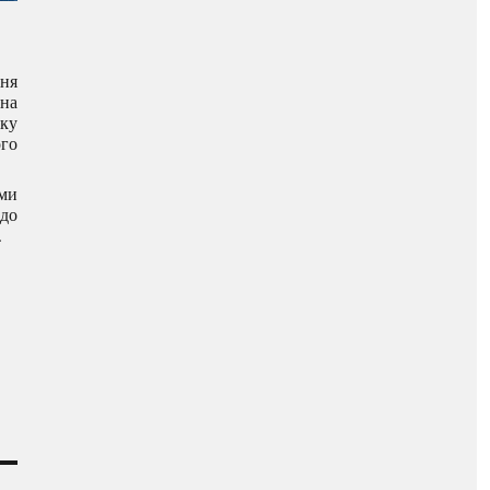
ня
на
ку
ого
ами
одо
.