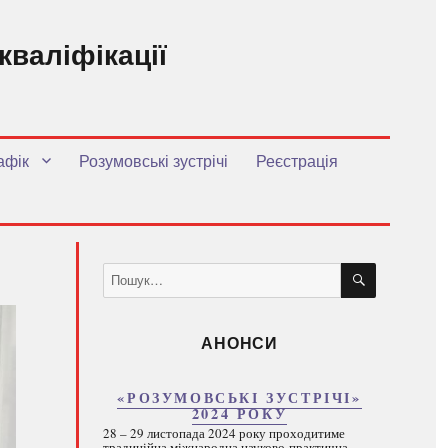
кваліфікації
.
афік
Розумовські зустрічі
Реєстрація
ШУКАТИ
Пошук
за
запитом:
АНОНСИ
«РОЗУМОВСЬКІ ЗУСТРІЧІ»
2024 РОКУ
28 – 29 листопада 2024 року проходитиме
традиційна міжнародна науково-практична...