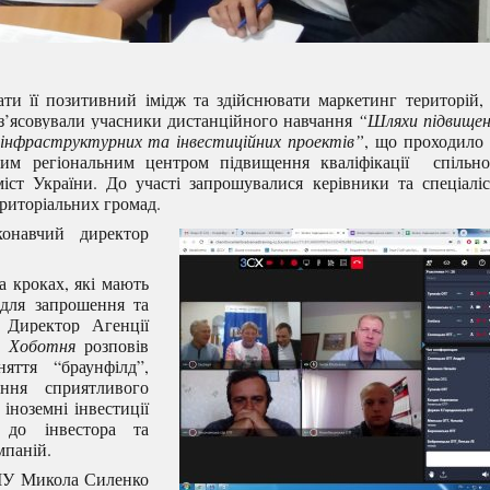
ти її позитивний імідж та здійснювати маркетинг територій,
‒ з’ясовували учасники дистанційного навчання
“Шляхи підвищен
я інфраструктурних та інвестиційних проектів”
, що проходило
ким регіональним центром підвищення кваліфікації спільно
міст України. До участі запрошувалися керівники та спеціалі
ериторіальних громад.
конавчий директор
 кроках, які мають
для запрошення та
. Директор Агенції
й Хоботня
розповів
яття “браунфілд”,
ння сприятливого
іноземні інвестиції
 до інвестора та
мпаній.
МУ Микола Силенко