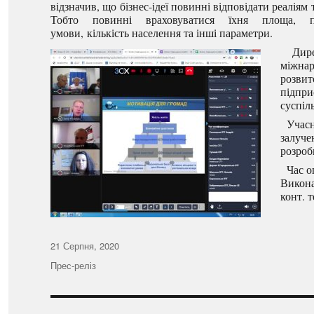
відзначив, що бізнес-ідеї повинні відповідати реаліям 
Тобто повинні враховуватися їхня площа, при
умови, кількість населення та інші параметри.
Дир
міжнар
розвит
підпри
суспіл
Учасни
залуче
розроб
Час оп
Викона
конт. т
Оприлюднено
21 Серпня, 2020
Категорії
Прес-реліз
Навігація