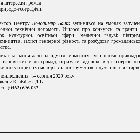
та інтересам громад.
родо-географічні
ектор Центру
Володимир Бойко
зупинився на умовах залучен
одної технічної допомоги. Йшлося про конкурси та гранти 
ок культурної, освітньої сфери, медичної галузі; підтрим
ємництва; захист гендерної рівності та розбудову громадянськ
ьства.
ки навчання мали нагоду ознайомитися з успішними приклад
ння інвестицій до громад, отримати відповіді від експертів щ
ки інвестиційних паспортів та інструментів залучення інвесторів
рилюднення: 14 серпня 2020 року
вець: Казіміров Д.В.
ел.: (0462) 676 052