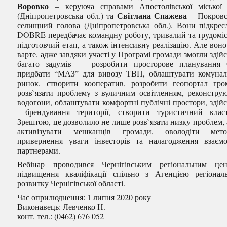
Воровко
– керуюча справами Апостолівської міської
Світлана Спажева
(Дніпропетровська обл.) та
– Покров
селищний голова (Дніпропетровська обл.). Вони підкрес
DOBRE передбачає командну роботу, тривалий та трудомі
підготовчий етап, а також інтенсивну реалізацію. Але воно
варте, адже завдяки участі у Програмі громади змогли здій
багато задумів — розробити просторове планування
придбати “МАЗ” для вивозу ТВП, облаштувати комуна
ринок, створити кооператив, розробити геопортал гро
розв`язати проблему з вуличним освітленням, реконстру
водогони, облаштувати комфортні публічні простори, здій
брендування території, створити туристичний клас
Зрештою, це дозволило не лише розв`язати низку проблем, 
активізувати мешканців громади, оволодіти мето
привернення уваги інвесторів та налагодження взаємо
партнерами.
Вебінар проводився Чернігівським регіональним це
підвищення кваліфікації спільно з Агенцією регіонал
розвитку Чернігівської області.
Час оприлюднення: 1 липня 2020 року
Виконавець: Левченко Н.
конт. тел.: (0462) 676 052