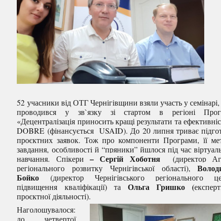
52 учасники від ОТГ Чернігівщини взяли участь у семінарі,
проводився у зв`язку зі стартом в регіоні Прог
«Децентралізація приносить кращі результати та ефективніс
DOBRE (фінансується USAID). До 20 липня триває підго
проєктних заявок. Тож про компоненти Програми, її ме
завдання, особливості й “пряники” йшлося під час віртуал
–
Сергій Хоботня
навчання. Спікери
(директор Аге
Волод
регіонального розвитку Чернігівської області),
Бойко
(директор Чернігівського регіонального це
Ольга Гришко (
підвищення кваліфікації) та
експер
проєктної діяльності).
Наголошувалося:
до четвертої