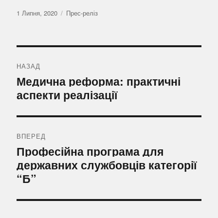
Оприлюднено
Категорії
1 Липня, 2020
Прес-реліз
Навігація
записів
НАЗАД
Попередній
Медична реформа: практичні
запис:
аспекти реалізації
ВПЕРЕД
Наступний
Професійна програма для
запис:
державних службовців категорії
“Б”