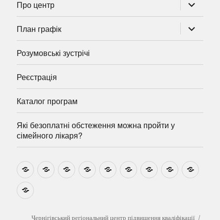
розгорну
Про центр
підменю
розгорну
План графік
підменю
Розумовські зустрічі
Реєстрація
Каталог програм
Які безоплатні обстеження можна пройти у
сімейного лікаря?
Новини
Навчально-
Ми
Звіти
Про
План
Розумовські
Реєстрація
Катал
методичні
на
центр
графік
зустрічі
прогр
розробки
Youtube
Які
безоплатні
обстеження
можна
Чернігівський регіональний центр підвищення кваліфікації