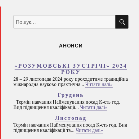
ШУ
Пошук
за
запитом:
АНОНСИ
«РОЗУМОВСЬКІ ЗУСТРІЧІ» 2024
РОКУ
28 – 29 листопада 2024 року проходитиме традиційна
міжнародна науково-практична...
Читати далі»
Грудень
Термін навчання Найменування посад К-сть год.
Вид підвищення кваліфікації...
Читати далі»
Листопад
Термін навчання Найменування посад К-сть год. Вид
підвищення кваліфікації та...
Читати далі»