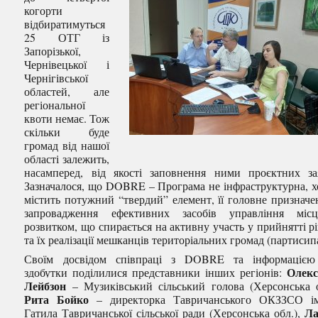
когорти
відбиратимуться
25 ОТГ із
Запорізької,
Чернівецької і
Чернігівської
областей, але
регіональної
квоти немає. Тож
скільки буде
громад від нашої
області залежить,
насамперед, від якості заповнення ними проєктних за
Зазначалося, що DOBRE – Програма не інфраструктурна, х
містить потужний “твердий” елемент, її головне призначе
запровадження ефективних засобів управління місц
розвитком, що спирається на активну участь у прийнятті р
та їх реалізації мешканців територіальних громад (партисипа
Своїм досвідом співпраці з DOBRE та інформацією
Олекс
здобутки поділилися представники інших регіонів:
Лейбзон
– Музиківський сільський голова (Херсонська о
Рита Бойко
– директорка Тавричанського ОКЗЗСО ім
Ла
Гатила Тавричанської сільської ради (Херсонська обл.),