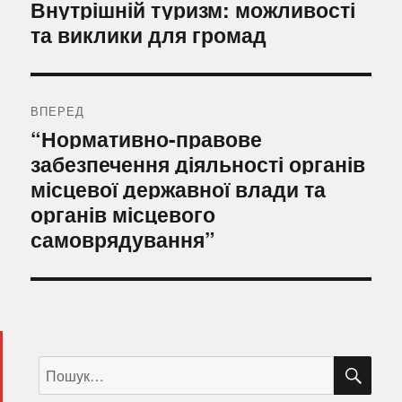
Попередній
Внутрішній туризм: можливості
запис:
та виклики для громад
ВПЕРЕД
Наступний
“Нормативно-правове
запис:
забезпечення діяльності органів
місцевої державної влади та
органів місцевого
самоврядування”
ШУ
Пошук
за
запитом: