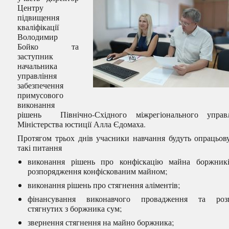
Центру
підвищення
кваліфікації
Володимир
Бойко та
заступник
начальника
управління
забезпечення
примусового
виконання
рішень Північно-Східного міжрегіонального управл
Міністерства юстиції Алла Єдомаха.
Протягом трьох днів учасники навчання будуть опрацьов
такі питання
виконання рішень про конфіскацію майна боржник
розпорядження конфіскованим майном;
виконання рішень про стягнення аліментів;
фінансування виконавчого провадження та розп
стягнутих з боржника сум;
звернення стягнення на майно боржника;