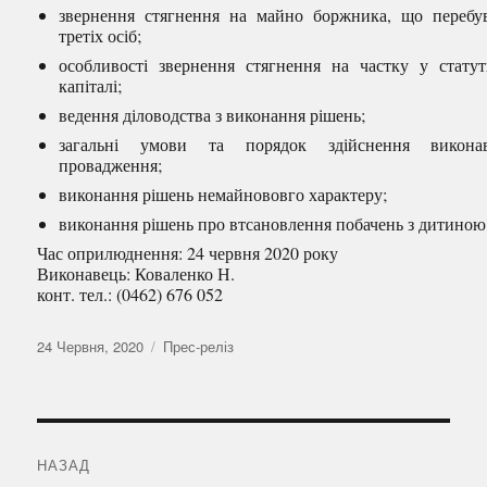
звернення стягнення на майно боржника, що перебу
третіх осіб;
особливості звернення стягнення на частку у стату
капіталі;
ведення діловодства з виконання рішень;
загальні умови та порядок здійснення виконав
провадження;
виконання рішень немайнововго характеру;
виконання рішень про втсановлення побачень з дитиною
Час оприлюднення: 24 червня 2020 року
Виконавець: Коваленко Н.
конт. тел.: (0462) 676 052
Оприлюднено
Категорії
24 Червня, 2020
Прес-реліз
Навігація
записів
НАЗАД