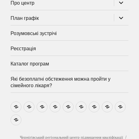
розгорну
Про центр
підменю
розгорну
План графік
підменю
Розумовські зустрічі
Реєстрація
Каталог програм
Які безоплатні обстеження можна пройти у
сімейного лікаря?
Новини
Навчально-
Ми
Звіти
Про
План
Розумовські
Реєстрація
Катал
методичні
на
центр
графік
зустрічі
прогр
розробки
Youtube
Які
безоплатні
обстеження
можна
Чернігівський регіональний центр підвищення кваліфікації