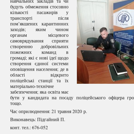
навчальних закладів та чи
будуть обмеження стосовно
кількості пасажирів у
транспорті після
пом’якшених карантинних
заходів; яким чином
органам місцевого
самоврядування сприяти
створенню добровільних
пожежних команд в
громаді; які є нові ідеї щодо
створення єдиної системи
оповіщення населення; де в
області відкрито
поліцейські станції та їх
матеріально-технічне
забезпечення; яка освіта має
бути у кандидата на посаду поліцейського офіцера гр
тощо.
Час оприлюднення: 21 травня 2020 р.
Виконавець: Підгайний П.
конт. тел.: 676-052