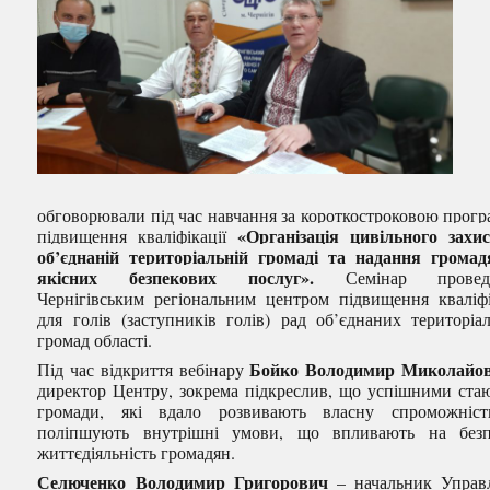
обговорювали під час навчання за короткостроковою прог
«Організація цивільного захи
підвищення кваліфікації
об’єднаній територіальній громаді та надання грома
якісних безпекових послуг».
Семінар провед
Чернігівським регіональним центром підвищення кваліфі
для голів (заступників голів) рад об’єднаних територіа
громад області.
Бойко Володимир Миколайо
Під час відкриття вебінару
директор Центру, зокрема підкреслив, що успішними стаю
громади, які вдало розвивають власну спроможніст
поліпшують внутрішні умови, що впливають на безп
життєдіяльність громадян.
Селюченко Володимир Григорович
– начальник Управ