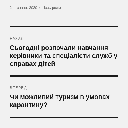
Оприлюднено
Категорії
21 Травня, 2020
Прес-реліз
Навігація
записів
НАЗАД
Попередній
Сьогодні розпочали навчання
запис:
керівники та спеціалісти служб у
справах дітей
ВПЕРЕД
Наступний
Чи можливий туризм в умовах
запис:
карантину?