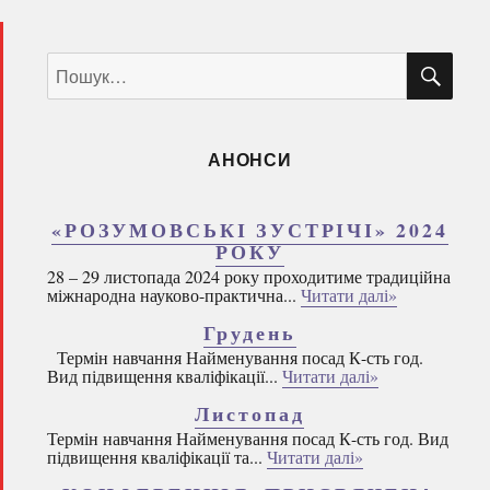
ШУ
Пошук
за
запитом:
АНОНСИ
«РОЗУМОВСЬКІ ЗУСТРІЧІ» 2024
РОКУ
28 – 29 листопада 2024 року проходитиме традиційна
міжнародна науково-практична...
Читати далі»
Грудень
Термін навчання Найменування посад К-сть год.
Вид підвищення кваліфікації...
Читати далі»
Листопад
Термін навчання Найменування посад К-сть год. Вид
підвищення кваліфікації та...
Читати далі»