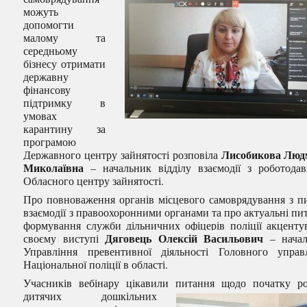
можуть
допомогти
малому та
середньому
бізнесу отримати
державну
фінансову
підтримку в
умовах
карантину за
програмою
Лисобикова Люд
Державного центру зайнятості розповіла
Миколаївна
– начальник відділу взаємодії з роботода
Обласного центру зайнятості.
Про повноваження органів місцевого самоврядування з п
взаємодії з правоохоронними органами та про актуальні пи
формування служби дільничних офіцерів поліції акценту
Дяговець Олексій Васильович
своєму виступі
– начал
Управління превентивної діяльності Головного управ
Національної поліції в області.
Учасників вебінару цікавили питання щодо
початку р
дитячих дошкільних