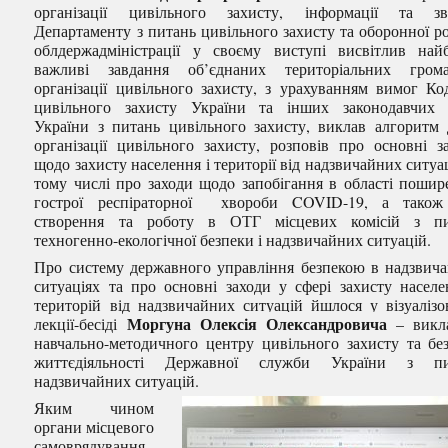
організації цивільного захисту, інформації та зв
Департаменту з питань цивільного захисту та оборонної р
облдержадміністрації у своєму виступі висвітлив най
важливі завдання об’єднаних територіальних гром
організації цивільного захисту, з урахуванням вимог Ко
цивільного захисту України та інших законодавчих 
України з питань цивільного захисту, виклав алгоритм 
організації цивільного захисту, розповів про основні з
щодо захисту населення і території від надзвичайних ситуац
тому числі про заходи щодo запобiгання в області поши
гострої респіраторної хвороби COVID-19, а також
створення та роботу в ОТГ місцевих комісій з пи
техногенно-екологічної безпеки і надзвичайних ситуацій.
Про систему державного управління безпекою в надзвич
ситуаціях та про основні заходи у сфері захисту населе
територій від надзвичайних ситуацій йшлося у візуалізо
Моргуна Олексія Олександровича
лекції-бесіді
– викла
навчально-методичного центру цивільного захисту та бе
життєдіяльності Державної служби України з пи
надзвичайних ситуацій.
Яким чином
органи місцевого
самоврядування