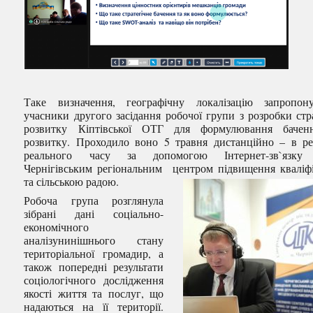
Таке визначення, географічну локалізацію запропон
учасники другого засідання робочої групи з розробки стра
розвитку Кіптівської ОТГ для формулювання баченн
розвитку. Проходило воно 5 травня дистанційно – в р
реального часу за допомогою Інтернет-зв`язку
Чернігівським регіональним центром підвищення кваліфі
та сільською радою.
Робоча група розглянула
зібрані дані соціально-
економічного
аналізунинішнього стану
територіальної громадир, а
також попередні результати
соціологічного дослідження
якості життя та послуг, що
надаються на її території.