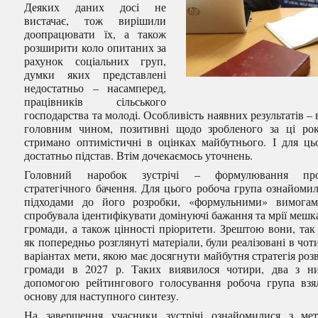
Деяких даних досі не
вистачає, тож вирішили
доопрацювати їх, а також
розширити коло опитаних за
рахунок соціальних груп,
думки яких представлені
недостатньо – насамперед,
працівників сільського
господарства та молоді. Особливість наявних результатів – 
головним чином, позитивні щодо зробленого за ці ро
стримано оптимістичні в оцінках майбутнього. І для ць
достатньо підстав. Втім дочекаємось уточнень.
Головний наробок зустрічі – формулювання про
стратегічного бачення. Для цього робоча група ознайомил
підходами до його розробки, «формульними» вимога
спробувала ідентифікувати домінуючі бажання та мрії мешк
громади, а також цінності пріоритети. Зрештою вони, так
як попередньо розглянуті матеріали, були реалізовані в чот
варіантах мети, якою має досягнути майбутня стратегія роз
громади в 2027 р. Таких виявилося чотири, два з н
допомогою рейтингового голосування робоча група взя
основу для наступного синтезу.
На завершення учасники зустрічі ознайомилися з ме