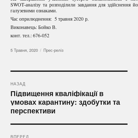
SWOT-аналізу та розподілили завдання для здійснення йо
галузевими ознаками.
Час оприлюднення: 5 травня 2020 р.
Виконавець: Бойко В.
конт. тел.: 676-052
Оприлюднено
Категорії
5 Травня, 2020
Прес-реліз
Навігація
записів
НАЗАД
Попередній
Підвищення кваліфікації в
запис:
умовах карантину: здобутки та
перспективи
ВПЕРЕД