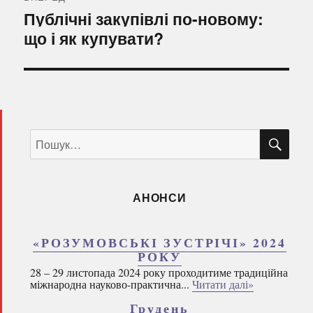
Наступний
Публічні закупівлі по-новому:
запис:
що і як купувати?
ШУ
Пошук
за
запитом:
АНОНСИ
«РОЗУМОВСЬКІ ЗУСТРІЧІ» 2024
РОКУ
28 – 29 листопада 2024 року проходитиме традиційна
міжнародна науково-практична...
Читати далі»
Грудень