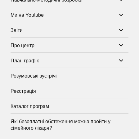
підменю
розгорну
Ми на Youtube
підменю
розгорну
Звіти
підменю
розгорну
Про центр
підменю
розгорну
План графік
підменю
Розумовські зустрічі
Реєстрація
Каталог програм
Які безоплатні обстеження можна пройти у
сімейного лікаря?