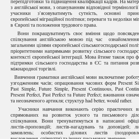
перепідготовки та підвищення кваліфікації кадрів. На матер
з англійської мови, з опануванням відповідної термінології
учасники з’ясовуватимуть сутність, основні прин
європейської міграційної політики; переваги та недоліки міг
в Європі та положення трудового права.
Вони покращуватимуть своє вміння щодо повсякден
спілкування англійською мовою під час ознайомлення
загальними цілями європейської сільськогосподарської полі
пріоритетними напрямками розвитку сільського господарс
контексті європейської інтеграції. Мова йтиме також про 
підтримки сільського господарства в ЄС та питання роз
міжнародної торгівлі.
Вивчення граматики англійської мови включатиме робот
узгодженням часів; опрацювання часових форм Present Si
Past Simple, Future Simple, Present Continuous, Past Contin
Present Perfect, Past Perfect та Future Perfect; вживання озна
та неозначеного артикля; структур had better, would rather.
Учасники навчання виконають серію практичних вп
спрямованих на розвиток усного та письмового діл
спілкування. Вони тренуватимуться в написанні офіц
листів-пропозицій; листів-нагадувань та доповідей; ли
замовлень; особистих ділових листів (поздоровле
висловлення, співчуття) та інших письмових звернень.