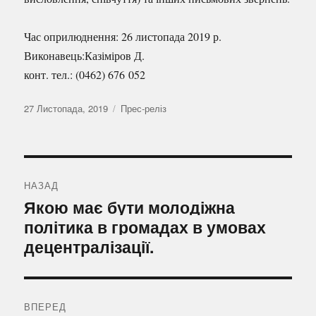
Час оприлюднення: 26 листопада 2019 р.
Виконавець:Казіміров Д.
конт. тел.: (0462) 676 052
Оприлюднено
Категорії
27 Листопада, 2019
Прес-реліз
Навігація
записів
НАЗАД
Попередній
Якою має бути молодіжна
запис:
політика в громадах в умовах
децентралізації.
ВПЕРЕД