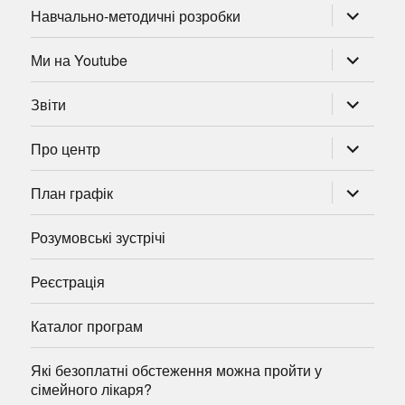
розгорну
Навчально-методичні розробки
підменю
розгорну
Ми на Youtube
підменю
розгорну
Звіти
підменю
розгорну
Про центр
підменю
розгорну
План графік
підменю
Розумовські зустрічі
Реєстрація
Каталог програм
Які безоплатні обстеження можна пройти у
сімейного лікаря?