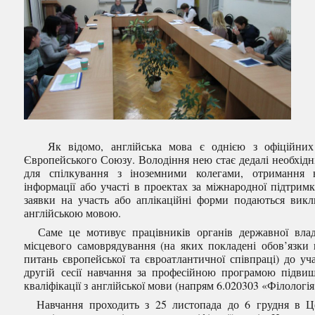
Як відомо, англійська мова є однією з офіційних
Європейського Союзу. Володіння нею стає дедалі необхід
для спілкування з іноземними колегами, отримання 
інформації або участі в проектах за міжнародної підтримк
заявки на участь або аплікаційні форми подаються вик
англійською мовою.
Саме це мотивує працівників органів державної вла
місцевого самоврядування (на яких покладені обов’язки
питань європейської та євроатлантичної співпраці) до уча
другій сесії навчання за професійною програмою підви
кваліфікації з англійської мови (напрям 6.020303 «Філологія
Навчання проходить з 25 листопада до 6 грудня в Ц