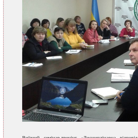
Виїзний семінар-тренінг «Дисциплінарна відпові