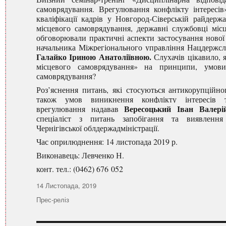
самоврядування. Врегулювання конфлікту інтересі
кваліфікації кадрів у Новгород-Сіверській райдерж
місцевого самоврядування, державні службовці міс
обговорювали практичні аспекти застосування нової
начальника Міжрегіонального управління Нацдержслуж
Галайко Іриною Анатоліївною.
Слухачів цікавило, 
місцевого самоврядування» на принципи, умов
самоврядування?
Роз’яснення питань, які стосуються антикорупційно
також умов виникнення конфлікту інтересів 
Вересоцький Іван Валері
врегулювання надавав
спеціаліст з питань запобігання та виявлення
Чернігівської облдержадміністрації.
Час оприлюднення: 14 листопада 2019 р.
Виконавець: Левченко Н.
конт. тел.: (0462) 676 052
Оприлюднено
14 Листопада, 2019
Категорії
Прес-реліз