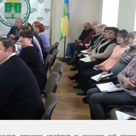
дальність державних службовців та посадових осіб місцево