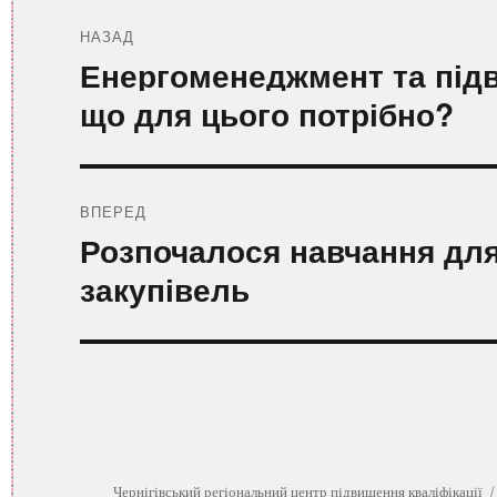
Навігація
записів
НАЗАД
Попередній
Енергоменеджмент та під
запис:
що для цього потрібно?
ВПЕРЕД
Наступний
Розпочалося навчання для
запис:
закупівель
Чернігівський регіональний центр підвищення кваліфікації