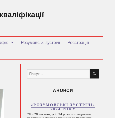
кваліфікації
.
афік
Розумовські зустрічі
Реєстрація
ШУКАТИ
Пошук
за
запитом:
АНОНСИ
«РОЗУМОВСЬКІ ЗУСТРІЧІ»
2024 РОКУ
28 – 29 листопада 2024 року проходитиме
традиційна міжнародна науково-практична...