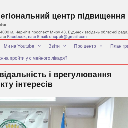
регіональний центр підвищення 
віти
4000 м. Чернігів проспект Миру 43, Будинок засідань обласної ради
 наш
Facebook
, наш Email: chcppk@gmail.com
Ми на Youtube
Звіти
Про центр
План гр
жна пройти у сімейного лікаря?
відальність і врегулювання
кту інтересів