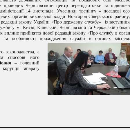
в» проводив Чернігівський центр перепідготовки та підвище
адміністрації 14 листопада. Учасники тренінгу – посадові ос
цевих органів виконавчої влади Новгород-Сіверського району
 редакції закону України «Про державну службу» із заступни
би у м. Києві, Київській, Чернігівській та Черкаській облас
як вплине прийняття нової редакції закону «Про службу в орга
и та особливості проходження служби в органах місцево
го законодавства, а
та способів його
йович
– головний
 корупції апарату