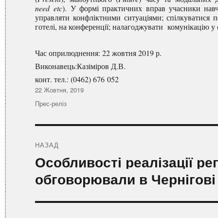
need
etc
). У формі практичних вправ учасники навч
управляти конфліктними ситуаціями; спілкуватися по 
готелі, на конференції; налагоджувати комунікацію у сф
Час оприлюднення: 22 жовтня 2019 р.
Виконавець:Казіміров Д.В.
конт. тел.: (0462) 676 052
Оприлюднено
22 Жовтня, 2019
Категорії
Прес-реліз
Навігація
записів
НАЗАД
Попередній
Особливості реалізації ре
запис:
обговорювали в Чернігові