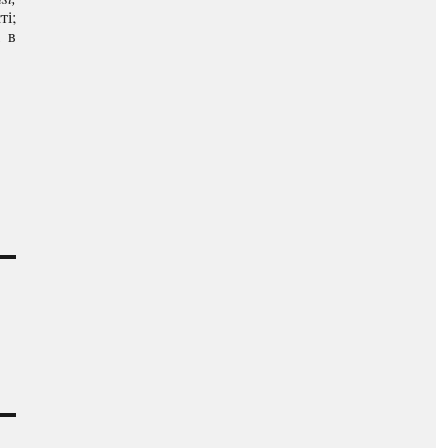
ті;
, в