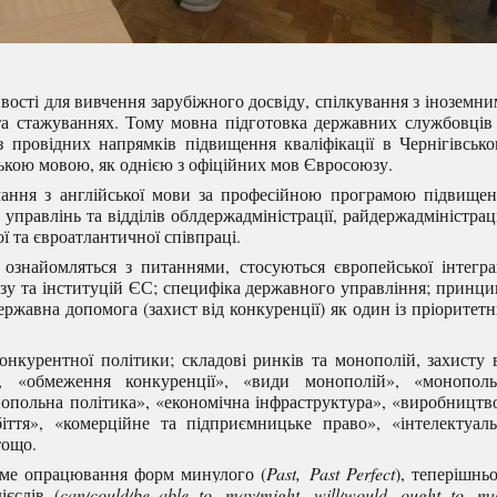
сті для вивчення зарубіжного досвіду, спілкування з іноземн
та стажуваннях. Тому мовна підготовка державних службовців
 провідних напрямків підвищення кваліфікації в Чернігівськ
ькою мовою, як однією з офіційних мов Євросоюзу.
ння з англійської мови за професійною програмою підвищен
, управлінь та відділів облдержадміністрації, райдержадміністрац
ї та євроатлантичної співпраці.
знайомляться з питаннями, стосуються європейської інтегра
зу та інституцій ЄС; специфіка державного управління; принц
ржавна допомога (захист від конкуренції) як один із пріоритет
онкурентної політики; складові ринків та монополій, захисту 
», «обмеження конкуренції», «види монополій», «монополь
нопольна політика», «економічна інфраструктура», «виробництв
іття», «комерційне та підприємницьке право», «інтелектуал
тощо.
име опрацювання форм минулого (
Past
,
Past
Perfect
), теперішнь
ієслів (
can
/
could
/
be
able
to
,
may
/
might
,
will
/
would
,
ought
to
,
mu