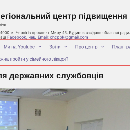
регіональний центр підвищення 
віти
4000 м. Чернігів проспект Миру 43, Будинок засідань обласної ради
 наш
Facebook
, наш Email: chcppk@gmail.com
Ми на Youtube
Звіти
Про центр
План гр
жна пройти у сімейного лікаря?
ля державних службовців