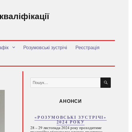
кваліфікації
.
афік
Розумовські зустрічі
Реєстрація
ШУКАТИ
Пошук
за
запитом:
АНОНСИ
«РОЗУМОВСЬКІ ЗУСТРІЧІ»
2024 РОКУ
28 – 29 листопада 2024 року проходитиме
традиційна міжнародна науково-практична...