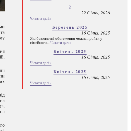
2
22 Січня, 2026
Читати далі»
ими
Березень 2025
 та
16 Січня, 2025
ому
Які безоплатні обстеження можна пройти у
сімейного...
Читати далі»
ня
Квітень 2025
ій,
16 Січня, 2025
Читати далі»
ції
Квітень 2025
ипи
16 Січня, 2025
них
Читати далі»
від
на
о»,
ьна
ого
st
,