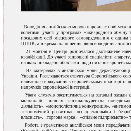
Володіння англійською мовою відкриває нові можливо
колегами, участі у програмах міжнародного обміну 
посадових осіб місцевого самоврядування є одним з
ЦППК, а зокрема поліпшення рівня володіння англійс
21 жовтня в Центрі розпочалося двотижневе навча
кваліфікації. До участі запрошені спеціалісти апарату
на яких покладено обов’язки щодо питань європейсько
На матеріалах з англійської мови держслужбовці о
України. Розглядаються структура Європейського сою
належного врядування в європейському просторі та де
напрямків європейської інтеграції.
Увага слухачів звертатиметься на загальні засади к
монополій; поняття «антиконкурентна поведінка
діяльність», «монополістична конкуренція», «антимо
«економічний розвиток», «спад економіки і безроб
власність», «торгова марка», «спільне підприємство» 
Робота з граматикою англійської мови передбачат
(
Present
), майбутнього (
Future
) часу та модальних д