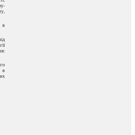
ру-
ту,
в в
від
гії
ня:
ого
» в
них