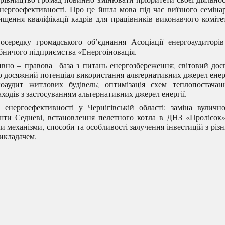
нергоефективності. Про це йшла мова під час виїзного семіна
щення кваліфікації кадрів для працівників виконавчого коміте
середку громадського об’єднання Асоціації енергоаудиторі
обничого підприємства «Енергоіновація.
вно – правова база з питань енергозбереження; світовий дос
о досяжний потенціал використання альтернативних джерел енер
ргоаудит житлових будівель; оптимізація схем теплопостачан
ходів з застосуванням альтернативних джерел енергії.
нергоефективності у Чернігівській області: заміна вуличн
ашти Седневі, встановлення пелетного котла в ДНЗ «Пролісок
механізми, способи та особливості залучення інвестицій з різ
викладачем.