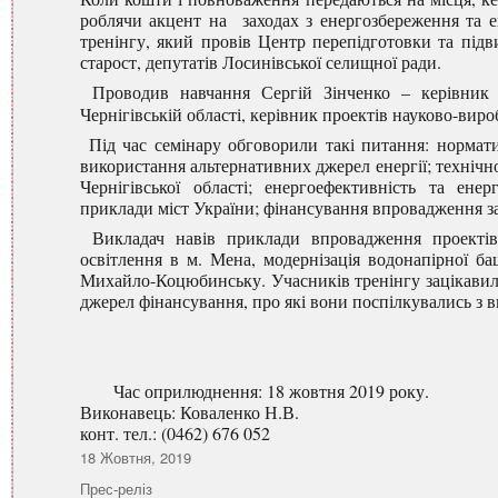
роблячи акцент на заходах з енергозбереження та е
тренінгу, який провів Центр перепідготовки та підви
старост, депутатів Лосинівської селищної ради.
Проводив навчання Сергій Зінченко – керівник о
Чернігівській області, керівник проектів науково-вир
Під час семінару обговорили такі питання: нормати
використання альтернативних джерел енергії; технічн
Чернігівської області; енергоефективність та ене
приклади міст України; фінансування впровадження за
Викладач навів приклади впровадження проектів е
освітлення в м. Мена, модернізація водонапірної б
Михайло-Коцюбинську. Учасників тренінгу зацікавили 
джерел фінансування, про які вони поспілкувались з 
Час оприлюднення: 18 жовтня 2019 року.
Виконавець: Коваленко Н.В.
конт. тел.: (0462) 676 052
Оприлюднено
18 Жовтня, 2019
Категорії
Прес-реліз