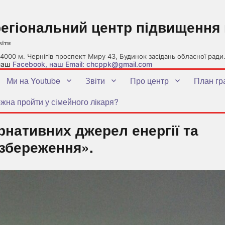
регіональний центр підвищення 
віти
4000 м. Чернігів проспект Миру 43, Будинок засідань обласної ради
 наш
Facebook
, наш Email: chcppk@gmail.com
Ми на Youtube
Звіти
Про центр
План гр
жна пройти у сімейного лікаря?
нативних джерел енергії та
збереження».