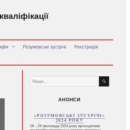
кваліфікації
.
афік
Розумовські зустрічі
Реєстрація
ШУКАТИ
Пошук
за
запитом:
АНОНСИ
«РОЗУМОВСЬКІ ЗУСТРІЧІ»
2024 РОКУ
28 – 29 листопада 2024 року проходитиме
традиційна міжнародна науково-практична...