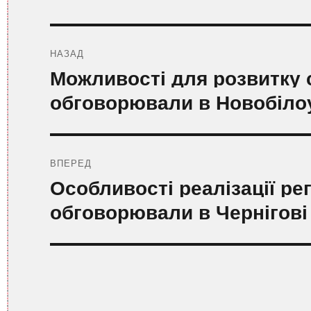
Навігація
записів
НАЗАД
Попередній
Можливості для розвитку 
запис:
обговорювали в Новобілоу
ВПЕРЕД
Наступний
Особливості реалізації ре
запис:
обговорювали в Чернігові