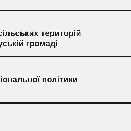
сільських територій
ській громаді
гіональної політики