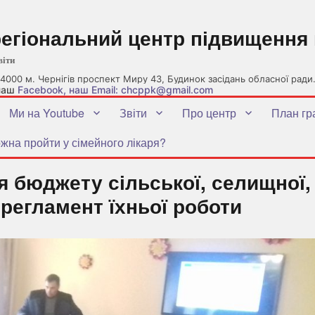
регіональний центр підвищення 
віти
4000 м. Чернігів проспект Миру 43, Будинок засідань обласної ради
 наш
Facebook
, наш Email: chcppk@gmail.com
Ми на Youtube
Звіти
Про центр
План гр
жна пройти у сімейного лікаря?
 бюджету сільської, селищної,
 регламент їхньої роботи