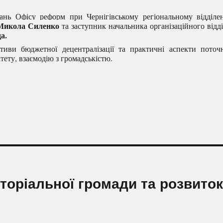
нь Офісу реформ при Чернігівському регіональному відділе
Микола Силенко
та заступник начальника організаційного відд
д
а.
иви бюджетної децентралізації та практичні аспекти поточ
мітету, взаємодію з громадськістю.
торіальної громади та розвиток