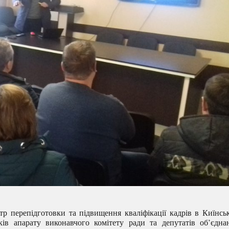
р перепідготовки та підвищення кваліфікації кадрів в Киїнсь
ків апарату виконавчого комітету ради та депутатів об’єдна