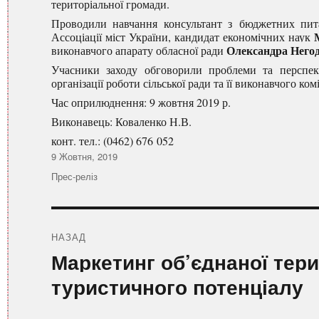
територіальної громади.
Проводили навчання консультант з бюджетних пита
Ассоціації міст України, кандидат економічних наук
Олександр
а
Него
виконавчого апарату обласної ради
Учасники заходу обговорили проблеми та перспект
організації роботи сільської ради та її виконавчого ко
Час оприлюднення: 9 жовтня 2019 р.
Виконавець: Коваленко Н.В.
конт. тел.: (0462) 676 052
Оприлюднено
9 Жовтня, 2019
Категорії
Прес-реліз
Навігація
записів
НАЗАД
Попередній
Маркетинг об’єднаної тери
запис:
туристичного потенціалу