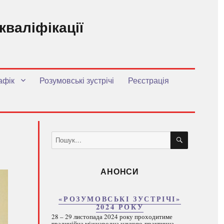
кваліфікації
.
афік
Розумовські зустрічі
Реєстрація
ШУКАТИ
Пошук
за
запитом:
АНОНСИ
«РОЗУМОВСЬКІ ЗУСТРІЧІ»
2024 РОКУ
28 – 29 листопада 2024 року проходитиме
традиційна міжнародна науково-практична...