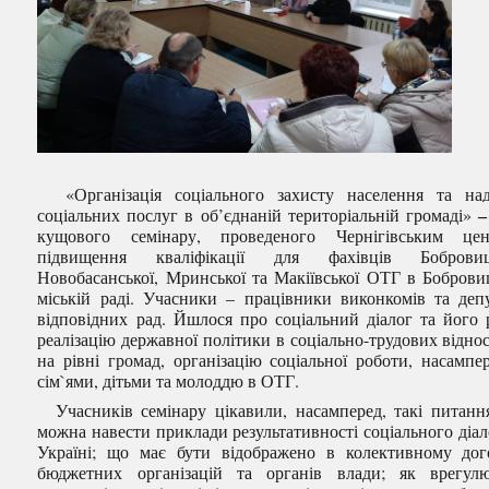
«Організація соціального захисту населення та на
соціальних послуг в об’єднаній територіальній громаді»
кущового семінару, проведеного Чернігівським цен
підвищення кваліфікації для фахівців Бобровиць
Новобасанської, Мринської та Макіївської ОТГ в Боброви
міській раді. Учасники – працівники виконкомів та деп
відповідних рад. Йшлося про соціальний діалог та його р
реалізацію державної політики в соціально-трудових відно
на рівні громад, організацію соціальної роботи, насампер
сім`ями, дітьми та молоддю в ОТГ.
Учасників семінару цікавили, насамперед, такі питання
можна навести приклади результативності соціального діал
Україні; що має бути відображено в колективному дог
бюджетних організацій та органів влади; як врегул