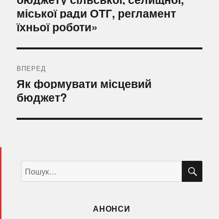
міської ради ОТГ, регламент
їхньої роботи»
ВПЕРЕД
Наступний
Як формувати місцевий
запис:
бюджет?
ШУ
Пошук
за
запитом:
АНОНСИ