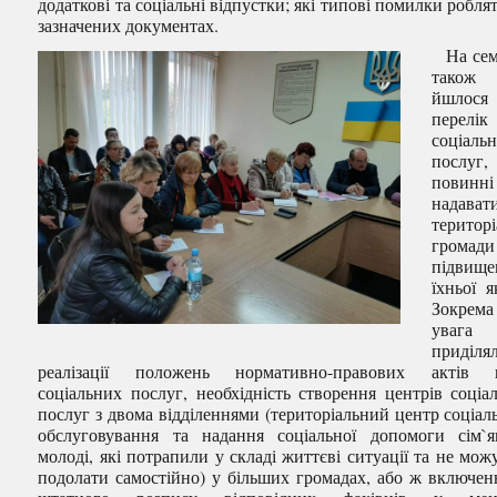
додаткові та соціальні відпустки; які типові помилки роблят
зазначених документах.
На сем
також
йшлося
перелік
соціаль
послуг
повинні
надават
територі
громад
підвище
їхньої я
Зокрема
увага
приділя
реалізації положень нормативно-правових актів 
соціальних послуг, необхідність створення центрів соціа
послуг з двома відділеннями (територіальний центр соціал
обслуговування та надання соціальної допомоги сім`
молоді, які потрапили у складі життєві ситуації та не можу
подолати самостійно) у більших громадах, або ж включен