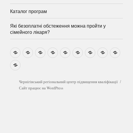
Каталог програм
Які безоплатні обстеження можна пройти у
сімейного лікаря?
Новини
Навчально-
Ми
Звіти
Про
План
Розумовські
Реєстрація
Катал
методичні
на
центр
графік
зустрічі
прогр
розробки
Youtube
Які
безоплатні
обстеження
можна
Чернігівський регіональний центр підвищення кваліфікації
пройти
Сайт працює на WordPress
у
сімейного
лікаря?