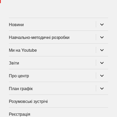
розгорну
Новини
підменю
розгорну
Навчально-методичні розробки
підменю
розгорну
Ми на Youtube
підменю
розгорну
Звіти
підменю
розгорну
Про центр
підменю
розгорну
План графік
підменю
Розумовські зустрічі
Реєстрація