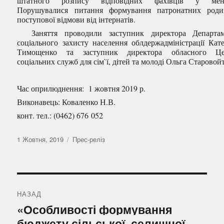
штатного розпису відповідних фахівців у мен
Порушувалися питання формування патронатних роди
поступової відмови від інтернатів.
Заняття проводили заступник директора Департам
соціального захисту населення облдержадміністрації Кат
Тимощенко та заступник директора обласного Це
соціальних служб для сім`ї, дітей та молоді Ольга Старовойт
Час оприлюднення: 1 жовтня 2019 р.
Виконавець: Коваленко Н.В.
конт. тел.: (0462) 676 052
Оприлюднено
Категорії
1 Жовтня, 2019
Прес-реліз
Навігація
записів
НАЗАД
Попередній
«Особливості формування
запис:
бюджету сільської, селищної,