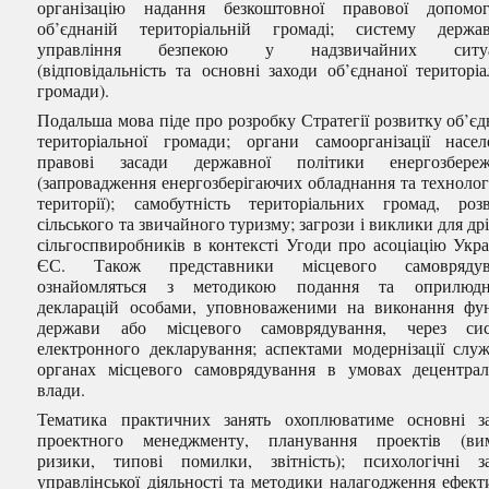
організацію надання безкоштовної правової допомо
об’єднаній територіальній громаді; систему держа
управління безпекою у надзвичайних ситуа
(відповідальність та основні заходи об’єднаної територіа
громади).
Подальша мова піде про розробку Стратегії розвитку об’єд
територіальної громади; органи самоорганізації насел
правові засади державної політики енергозбереж
(запровадження енергозберігаючих обладнання та технолог
території); самобутність територіальних громад, роз
сільського та звичайного туризму; загрози і виклики для др
сільгоспвиробників в контексті Угоди про асоціацію Укра
ЄС. Також представники місцевого самоврядув
ознайомляться з методикою подання та оприлюдн
декларацій особами, уповноваженими на виконання фу
держави або місцевого самоврядування, через сис
електронного декларування; аспектами модернізації слу
органах місцевого самоврядування в умовах децентралі
влади.
Тематика практичних занять охоплюватиме основні з
проектного менеджменту, планування проектів (вим
ризики, типові помилки, звітність); психологічні з
управлінської діяльності та методики налагодження ефект