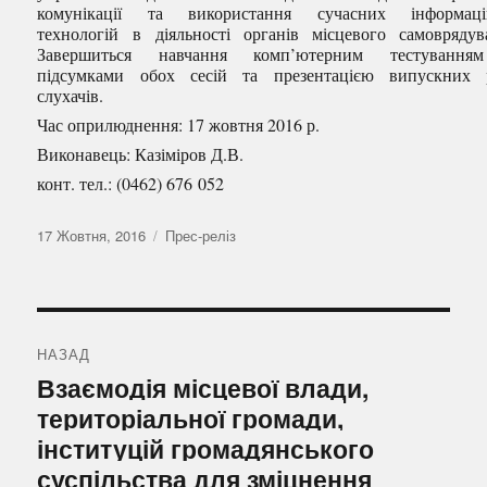
комунікації та використання сучасних інформаці
технологій в діяльності органів місцевого самоврядув
Завершиться навчання комп’ютерним тестування
підсумками обох сесій та презентацією випускних 
слухачів.
Час оприлюднення: 17 жовтня 2016 р.
Виконавець: Казіміров Д.В.
конт. тел.: (0462) 676 052
Оприлюднено
Категорії
17 Жовтня, 2016
Прес-реліз
Навігація
записів
НАЗАД
Попередній
Взаємодія місцевої влади,
запис:
територіальної громади,
інституцій громадянського
суспільства для зміцнення