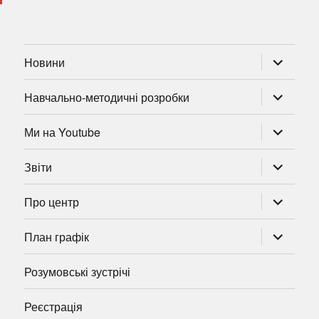
розгорну
Новини
підменю
розгорну
Навчально-методичні розробки
підменю
розгорну
Ми на Youtube
підменю
розгорну
Звіти
підменю
розгорну
Про центр
підменю
розгорну
План графік
підменю
Розумовські зустрічі
Реєстрація