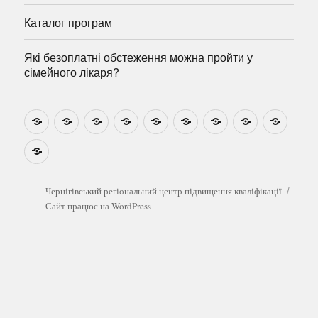
Каталог програм
Які безоплатні обстеження можна пройти у
сімейного лікаря?
Новини
Навчально-
Ми
Звіти
Про
План
Розумовські
Реєстрація
Катал
методичні
на
центр
графік
зустрічі
прогр
розробки
Youtube
Які
безоплатні
обстеження
можна
Чернігівський регіональний центр підвищення кваліфікації
пройти
Сайт працює на WordPress
у
сімейного
лікаря?