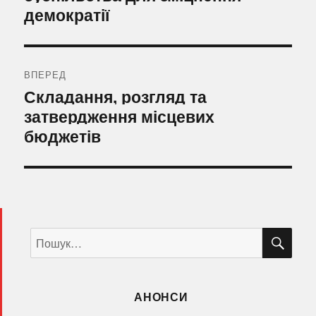
демократії
ВПЕРЕД
Наступний
Складання, розгляд та
запис:
затвердження місцевих
бюджетів
ШУ
Пошук
за
запитом:
АНОНСИ