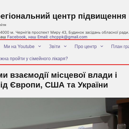
регіональний центр підвищення 
віти
4000 м. Чернігів проспект Миру 43, Будинок засідань обласної ради
 наш
Facebook
, наш Email: chcppk@gmail.com
Ми на Youtube
Звіти
Про центр
План гр
жна пройти у сімейного лікаря?
и взаємодії місцевої влади і
ід Європи, США та України