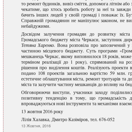
то ремонт будинків, вивіз сміття, допомога літнім або
чекатиме, що хтось зробить роботу за неї та завжди
бачить інших людей у своїй громаді і поважає їх. Б
Справжній громадянин не маніпулює законом, не вик
небайдужими.
Досвідом залучення громадян до розвитку міста
Громадського бюджету міста Черкаси, заступник дире
Тетяна Харенко
. Вона розповіла про запозичений у
частиною місцевого бюджету. Суть програми «Гром
мешканець Черкас, якому виповнилося 18 років, може п
терміном реалізації до 1 року), спрямований на р
рішення про виділення коштів. Реалізують проекти ві
подано 108 проектів загальною вартістю 59 млн. 
естетичне облаштування міста, ремонт тротуарів та д
міста та залучити частину мешканців до впливу на бю
Обговорюючи виступи, учасники заходу поділилися
позитивну тенденцію в тому, що громадськість де
впроваджуються нові інструменти та механізми взаємо
13 жовтня 2016 року
Лілія Халавка, Дмитро Казіміров, тел. 676-052
Оприлюднено
13 Жовтня, 2016