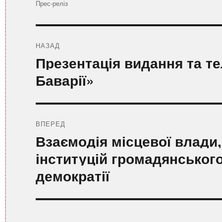
Категорії
Прес-реліз
Навігація
записів
НАЗАД
Попередній
Презентація видання та те
запис:
Баварії»
ВПЕРЕД
Наступний
Взаємодія місцевої влади,
запис:
інституцій громадянськог
демократії