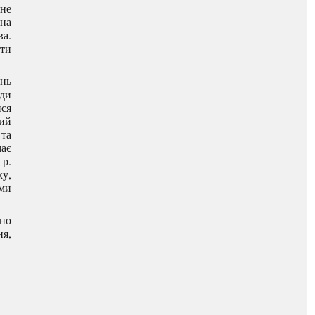
 не
ина
ва.
ути
нь
ади
ися
кий
 та
має
 р.
ку,
еми
ено
я,