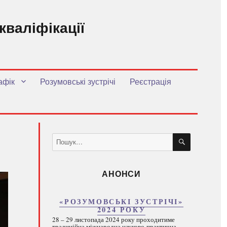
кваліфікації
.
афік
Розумовські зустрічі
Реєстрація
ШУКАТИ
Пошук
за
запитом:
АНОНСИ
«РОЗУМОВСЬКІ ЗУСТРІЧІ»
2024 РОКУ
28 – 29 листопада 2024 року проходитиме
традиційна міжнародна науково-практична...