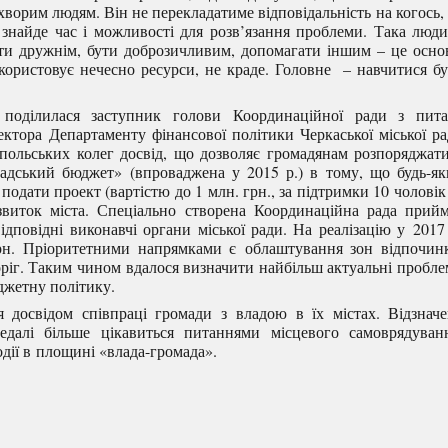
 хворим людям. Він не перекладатиме відповідальність на когось,
 знайде час і можливості для розв’язання проблеми. Така люд
ути дружнім, бути доброзичливим, допомагати іншим – це осно
ористовує нечесно ресурси, не краде. Головне
– навчитися б
 поділилася заступник голови Координаційної ради з пита
ктора Департаменту фінансової політики Черкаської міської р
 польських колег досвід, що дозволяє громадянам розпоряджат
адський бюджет» (впроваджена у 2015 р.) в тому, що будь-я
одати проект (вартістю до 1 млн. грн., за підтримки 10 чоловік
озвиток міста. Спеціально створена Координаційна рада прий
дповідні виконавчі органи міської ради. На реалізацію у 2017
грн. Пріоритетними напрямками є облаштування зон відпочин
оріг. Таким чином вдалося визначити найбільш актуальні пробл
джетну політику.
 досвідом співпраці громади з владою в їх містах. Відзнач
далі більше цікавиться питаннями місцевого самоврядуванн
дії в площині «влада-громада».