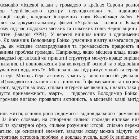
аємодію місцевої влади з громадою в країнах Європи розпо
тор Чернігівського центру перепідготовки та підвищен
ікації кадрів, кандидат історичних наук
Володимир Бойко
. 
вся на документальному фільмі «Українські голови в Баварі
тому під час подорожі міських та сільських голів Чернігівщини
мптен (Баварія, ФРН). У вересні вийшла книга з однойменн
. Як зазначив Володимир Бойко, учасники візиту намагалися д
ідь, як місцеве самоврядування та громадськість працюють 
занням проблем громади. Наприклад, якщо місцева влада вваж
мадські організації чи приватні структури можуть краще виріш
питання, ці повноваження (на конкурсній основі та з відповід
уванням) віддають їм. Місцева влада підтримує малий та серед
 сфері. Молодь бере активну участь у волонтерській діяльнос
. «Громадянська активність є цінністю. Її формуванню та підтри
от, відчуття зв’язку, спільні інтереси мешканців, і навіть така 
дчуття приналежності, азарт», – підкреслив Володимир Бойко
омади вигідно проявляти активність, а місцевій владі вигі
иль життя, основні риси свідомого і відповідального громадян
. За його словами, на створення сильної громади впливає ни
ої та культурної сфер, спільне розуміння історії, спільно переж
ратією, це основний елемент, завдяки якому можна відчути с
 стоятиме осторонь проблем, а докладе зусиль, щоб їх вирішити: