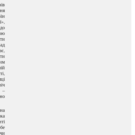
вів
ня
Він
ї»,
 до
ою
ати
над
ає,
ити
ним
ній
ті,
мці
річ
. –
дно
ина
зка
иті
ебе
 чи