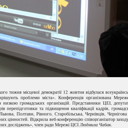
ого тижня місцевої демократії 12 жовтня відбулася всеукраїнс
ирішують проблеми міста». Конференція організована Мереж
 з низкою громадських організацій. Представники ЦЕІ, депута
ів перепідготовки та підвищення кваліфікації кадрів, громадс
Львова, Полтави, Рівного, Старобільська, Чернівців, Чернігова
их цінностей. Відкрила веб-конференцію співорганізатор заход
ьних досліджень», член ради Мережі ЦЄІ
Людмила Чабак
.