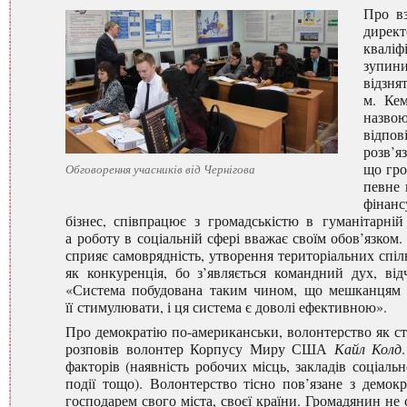
Про вз
дирек
кваліф
зупини
відзня
м. Ке
назвою
відпов
розв’я
що гро
Обговорення учасників від Чернігова
певне 
фінанс
бізнес, співпрацює з громадськістю в гуманітарній
а роботу в соціальній сфері вважає своїм обов’язком
сприяє самоврядність, утворення територіальних спільн
як конкуренція, бо з’являється командний дух, ві
«Система побудована таким чином, що мешканцям гр
її стимулювати, і ця система є доволі ефективною».
Про демократію по-американськи, волонтерство як ст
розповів волонтер Корпусу Миру США
Кайл Колд
факторів (наявність робочих місць, закладів соціальн
події тощо). Волонтерство тісно пов’язане з демок
господарем свого міста, своєї країни. Громадянин не