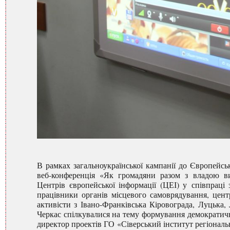
В рамках загальноукраїнської кампанії до Європейськ
веб-конференція «Як громадяни разом з владою в
Центрів європейської інформації (ЦЕІ) у співпраці
працівники органів місцевого самоврядування, центр
активісти з Івано-Франківська Кіровограда, Луцька, 
Черкас спілкувалися на тему формування демократичн
директор проектів ГО «Сіверський інститут регіонал