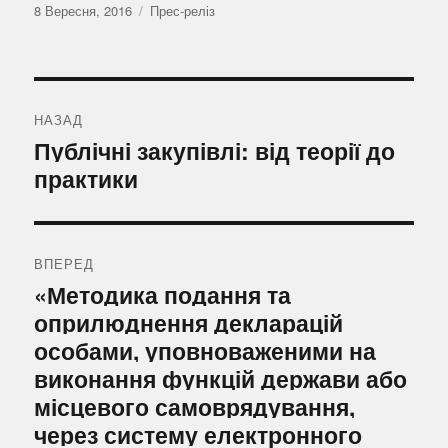
Оприлюднено
Категорії
8 Вересня, 2016
Прес-реліз
Навігація
записів
НАЗАД
Попередній
Публічні закупівлі: від теорії до
запис:
практики
ВПЕРЕД
Наступний
«Методика подання та
запис:
оприлюднення декларацій
особами, уповноваженими на
виконання функцій держави або
місцевого самоврядування,
через систему електронного