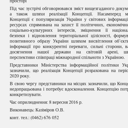
просторі
Під час зустрічі обговорювався зміст вищезгаданого докум
а також шляхи реалізації Концепції. Насамперед м
Концепції є популяризація України у світових інформац
ресурсах спрямована на захист її політичних, економічн
соціально-культурних інтересів, зміцнення її націона
безпеки і відновлення територіальної цілісності, форму
позитивного образу України шляхом висвітлення об’єкт
інформації про конкурентні переваги, сильні сторони, в
досягнення нашої держави на світовій арені, ши
перспективи співпраці міжнародної спільноти з Україною.
Представники Міністерства інформаційної політики Ук
зазначили, що реалізація Концепції розрахована на пері
2020 року.
В свою чергу представники на місцях зазначили, що Конц
недопрацьована і потребує вдосконалення. Концепцію пот
конкретизувати.
Час оприлюднення: 8 вересня 2016 р.
Виконавець: Казіміров О.В.
конт. тел.: (0462) 676 052