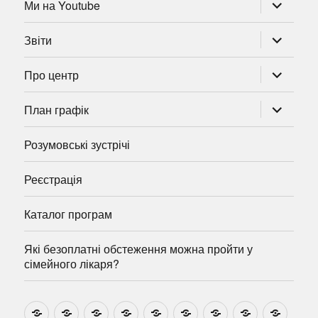
розгорну
Ми на Youtube
підменю
розгорну
Звіти
підменю
розгорну
Про центр
підменю
розгорну
План графік
підменю
Розумовські зустрічі
Реєстрація
Каталог програм
Які безоплатні обстеження можна пройти у
сімейного лікаря?
Новини
Навчально-
Ми
Звіти
Про
План
Розумовські
Реєстрація
Катал