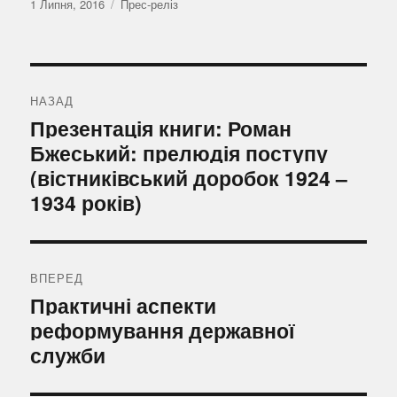
Оприлюднено
Категорії
1 Липня, 2016
Прес-реліз
Навігація
записів
НАЗАД
Попередній
Презентація книги: Роман
запис:
Бжеський: прелюдія поступу
(вістниківський доробок 1924 –
1934 років)
ВПЕРЕД
Наступний
Практичні аспекти
запис:
реформування державної
служби