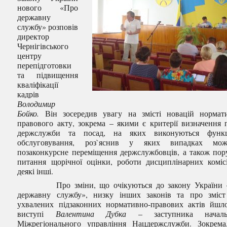
нового «Про
державну
службу» розповів
директор
Чернігівського
центру
перепідготовки
та підвищення
кваліфікації
кадрів
Володимир
Бойко.
Він зосередив увагу на змісті новацій нормат
правового акту, зокрема – якими є критерії визначення 
держслужби та посад, на яких виконуються функц
обслуговування, роз`яснив у яких випадках мож
позаконкурсне переміщення держслужбовців, а також по
питання щорічної оцінки, роботи дисциплінарних коміс
деякі інші.
Про зміни, що очікуються до закону України 
державну службу», низку інших законів та про зміс
ухвалених підзаконних нормативно-правових актів йшл
виступі
Валентина Дубка
– заступника началь
Міжрегіонального управління Нацдержслужби. Зокрема