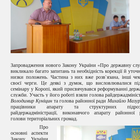
Запровадження нового Закону України «Про державну сл
викликало багато запитань та необхідність корекції й уточ
низки положень. Частина з них вже розв`язана, інші че
своєї черги. Це деякі з думок, що висловлювалися пі
семінару у Коропі, який присвячувався реформуванні держ
служби. Участь у його роботі взяли голова райдержадмініст
Володимир Куніцин
та голова районної ради
Михайло Мазур
працівники апарату та структурних підрозд
райдержадміністрації, виконавчого апарату районної 
голови територіальних громад.
Про
основні аспекти
Закону України