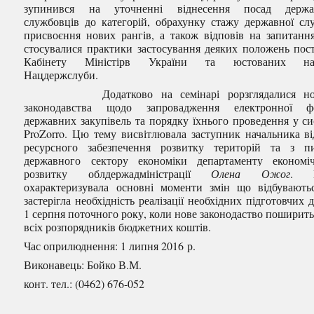
зупинився на уточненні віднесення посад держа
службовців до категорій, обрахунку стажу державної сл
присвоєння нових рангів, а також відповів на запитанн
стосувалися практики застосування деяких положень пос
Кабінету Міністірв України та юстованих нак
Нацдержслуби.
Додатково на семінарі рорзглядалися нов
законодавства щодо запровадження електронної ф
державних закупівель та порядку їхнього проведення у си
ProZorro. Цю тему висвітлювала заступник начальника ві
ресурсного забезпечення розвитку територій та з п
державного сектору економіки департаменту економі
розвитку облдержадміністрації
Олена Ожог
. 
охарактеризувала основні моменти змін що відбувають
застерігла необхідність реалізації необхідних підготовчих д
1 серпня поточного року, коли нове законодаство поширить
всіх розпорядників бюджетних коштів.
Час оприлюднення: 1 липня 2016 р.
Виконавець: Бойко В.М.
конт. тел.: (0462) 676-052