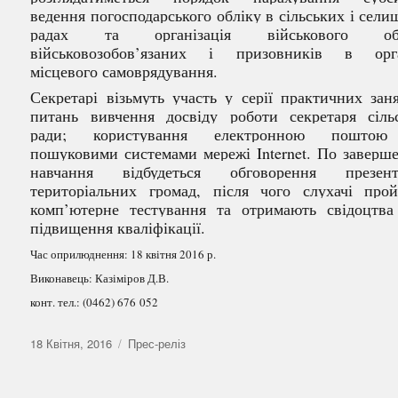
ведення погосподарського обліку в сільських і сел
радах та організація військового
о
військовозобов’язаних і призовників в орг
місцевого самоврядування.
Секретарі візьмуть участь у серії практичних зан
питань вивчення досвіду роботи секретаря сільс
ради; користування електронною пошто
пошуковими системами мережі
Internet
.
По заверш
навчання відбудеться обговорення презент
територіальних громад, після чого слухачі прой
комп’ютерне тестування та отримають свідоцтва
підвищення кваліфікації.
Час оприлюднення: 18 квітня 2016 р.
Виконавець: Казіміров Д.В.
конт. тел.: (0462) 676
052
Оприлюднено
Категорії
18 Квітня, 2016
Прес-реліз