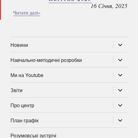
16 Січня, 2025
Читати далі»
розгорну
Новини
підменю
розгорну
Навчально-методичні розробки
підменю
розгорну
Ми на Youtube
підменю
розгорну
Звіти
підменю
розгорну
Про центр
підменю
розгорну
План графік
підменю
Розумовські зустрічі