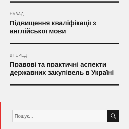
Навігація
записів
НАЗАД
Попередній
Підвищення кваліфікації з
запис:
англійської мови
ВПЕРЕД
Наступний
Правові та практичні аспекти
запис:
державних закупівель в Україні
ШУ
Пошук
за
запитом: