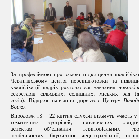
За професійною програмою підвищення кваліфікац
Чернігівському центрі перепідготовки та підвищ
кваліфікації кадрів розпочалося навчання новообр
секретарів сільських, селищних, міських рад (д
сесія). Відкрив навчання директор Центру
Волод
Бойко
.
Впродовж 18 – 22 квітня слухачі візьмуть участь у 
тематичних зустрічей, присвячених юриди
аспектам
об’єднання територіальних гро
особливостям бюджетної децентралізації; осно