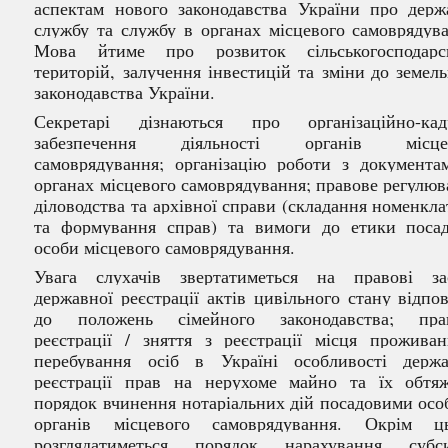
аспектам
нового законодавства України про держ
службу та службу в органах місцевого самоврядува
Мова йтиме про розвиток
сільськогосподар
територій, залучення інвестицій та зміни
до земел
законодавства України.
Секретарі дізнаються про організаційно-кад
забезпечення діяльності органів місце
самоврядування; організацію роботи з документа
органах місцевого самоврядування; правове регулю
діловодства та архівної справи (складання номенкл
та формування справ) та вимоги до етики посад
особи місцевого самоврядування.
Увага слухачів звертатиметься на правові за
державної реєстрації актів цивільного стану відпо
до положень сімейного законодавства; п
ра
реєстрації / зняття з реєстрації місця проживан
перебування осіб в Україні
особливості держа
реєстрації
прав на нерухоме майно та їх обтяж
п
орядок вчинення нотаріальних дій посадовими ос
органів місцевого самоврядування. Окрім ць
розглядатиметься
порядок нарахування субси