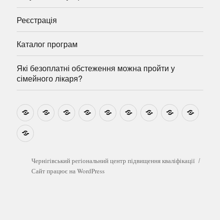
Реєстрація
Каталог програм
Які безоплатні обстеження можна пройти у
сімейного лікаря?
Новини
Навчально-
Ми
Звіти
Про
План
Розумовські
Реєстрація
Катал
методичні
на
центр
графік
зустрічі
прогр
розробки
Youtube
Які
безоплатні
обстеження
можна
Чернігівський регіональний центр підвищення кваліфікації
пройти
Сайт працює на WordPress
у
сімейного
лікаря?