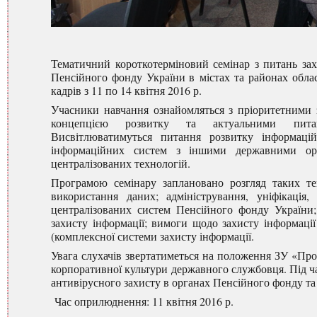
Тематичний короткотерміновий семінар з питань захи
Пенсійного фонду України в містах та районах облас
кадрів з 11 по 14 квітня 2016 р.
Учасники навчання ознайомляться з пріоритетними з
концепцією розвитку та актуальними питанн
Висвітлюватимуться питання розвитку інформацій
інформаційних систем з іншими державними орг
централізованих технологій.
Програмою семінару заплановано розгляд таких те
використання даних; адміністрування, уніфікація
централізованих систем Пенсійного фонду України;
захисту інформації; вимоги щодо захисту інформаці
(комплексної системи захисту інформації.
Увага слухачів звертатиметься на положення ЗУ «Про
корпоративної культури державного службовця. Під ч
антивірусного захисту в органах Пенсійного фонду т
Час оприлюднення: 11 квітня 2016 р.