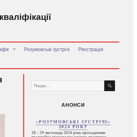
кваліфікації
.
афік
Розумовські зустрічі
Реєстрація
я
ШУКАТИ
Пошук
за
запитом:
АНОНСИ
«РОЗУМОВСЬКІ ЗУСТРІЧІ»
2024 РОКУ
28 – 29 листопада 2024 року проходитиме
традиційна міжнародна науково-практична...