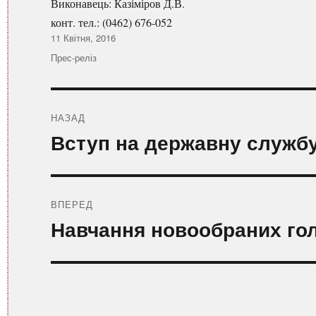
Виконавець: Казіміров Д.В.
конт. тел.: (0462) 676-052
Оприлюднено
11 Квітня, 2016
Категорії
Прес-реліз
Навігація
записів
НАЗАД
Попередній
Вступ на державну служб
запис:
ВПЕРЕД
Наступний
Навчання новообраних гол
запис: