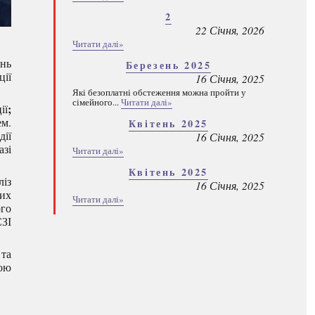
2
22 Січня, 2026
Читати далі»
інь
Березень 2025
ції
16 Січня, 2025
Які безоплатні обстеження можна пройти у
сімейного...
Читати далі»
;
ії
м.
Квітень 2025
ії
16 Січня, 2025
зі
Читати далі»
Квітень 2025
ліз
16 Січня, 2025
вих
Читати далі»
ого
СЗІ
 та
мою