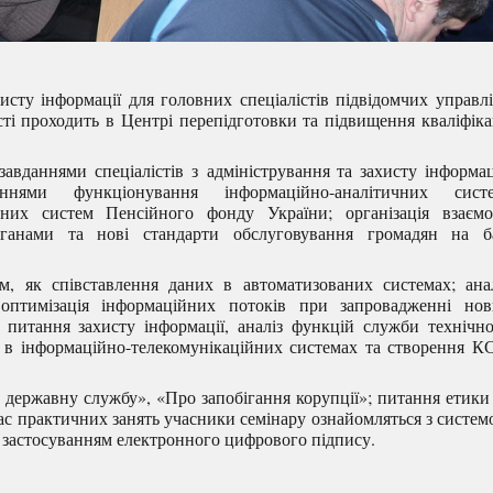
сту інформації для головних спеціалістів підвідомчих управл
ті проходить в Центрі перепідготовки та підвищення кваліфіка
авданнями спеціалістів з адміністрування та захисту інформац
ями функціонування інформаційно-аналітичних систе
них систем Пенсійного фонду України; організація взаємод
анами та нові стандарти обслуговування громадян на ба
м, як співставлення даних в автоматизованих системах; ана
, оптимізація інформаційних потоків при запровадженні но
 питання захисту інформації, аналіз функцій служби технічн
ї в інформаційно-телекомунікаційних системах та створення К
 державну службу», «Про запобігання корупції»; питання етики
ас практичних занять учасники семінару ознайомляться з систе
а застосуванням електронного цифрового підпису.