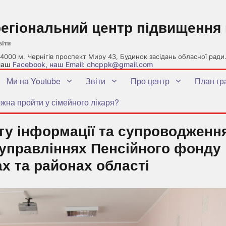
регіональний центр підвищення 
віти
4000 м. Чернігів проспект Миру 43, Будинок засідань обласної ради
 наш
Facebook
, наш Email: chcppk@gmail.com
Ми на Youtube
Звіти
Про центр
План гр
жна пройти у сімейного лікаря?
ту інформації та супроводженн
 управліннях Пенсійного фонду
ах та районах області