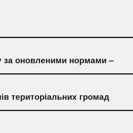
у за оновленими нормами –
ів територіальних громад