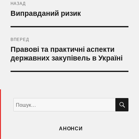
записів
НАЗАД
Попередній
Виправданий ризик
запис:
ВПЕРЕД
Наступний
Правові та практичні аспекти
запис:
державних закупівель в Україні
ШУ
Пошук
за
запитом:
АНОНСИ