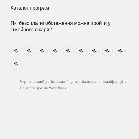
Каталог програм
Які безоплатні обстеження можна пройти у
сімейного лікаря?
Новини
Навчально-
Ми
Звіти
Про
План
Розумовські
Реєстрація
Катал
методичні
на
центр
графік
зустрічі
прогр
розробки
Youtube
Які
безоплатні
обстеження
можна
Чернігівський регіональний центр підвищення кваліфікації
пройти
Сайт працює на WordPress
у
сімейного
лікаря?