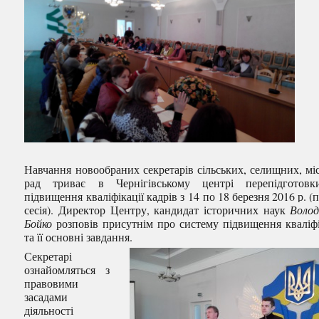
Навчання новообраних секретарів сільських, селищних, мі
рад триває в Чернігівському центрі перепідготовк
підвищення кваліфікації кадрів з 14 по 18 березня 2016 р. (
сесія). Директор Центру, кандидат історичних наук
Воло
Бойко
розповів присутнім про систему підвищення кваліфі
та її основні завдання.
Секретарі
ознайомляться з
правовими
засадами
діяльності