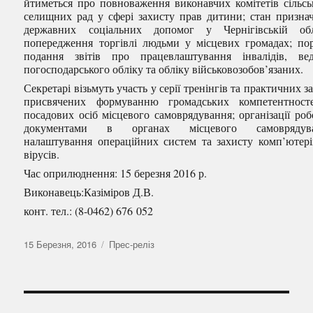
йтиметься про повноваження виконавчих комітетів сільсь
селищних рад у сфері захисту прав дитини; стан призна
державних соціальних допомог у Чернігівській обл
попередження торгівлі людьми у місцевих громадах; по
подання звітів про працевлаштування інвалідів, ве
погосподарського обліку та обліку військовозобов’язаних.
Секретарі візьмуть участь у серії тренінгів та практичних за
присвячених формуванню громадських компетентност
посадових осіб місцевого самоврядування; організації роб
документами в органах місцевого самоврядува
налаштування операційних систем та захисту комп’ютері
вірусів.
Час оприлюднення: 15 березня 2016 р.
Виконавець:Казіміров Д.В.
конт. тел.: (8-0462) 676 052
Оприлюднено
Категорії
15 Березня, 2016
Прес-реліз
Навігація