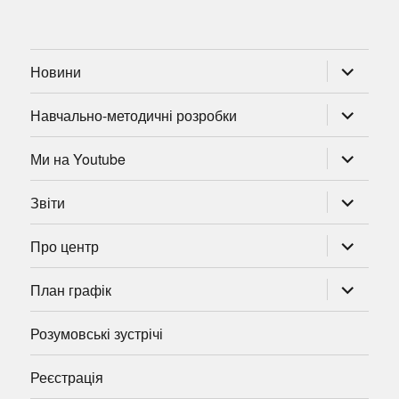
розгорну
Новини
підменю
розгорну
Навчально-методичні розробки
підменю
розгорну
Ми на Youtube
підменю
розгорну
Звіти
підменю
розгорну
Про центр
підменю
розгорну
План графік
підменю
Розумовські зустрічі
Реєстрація