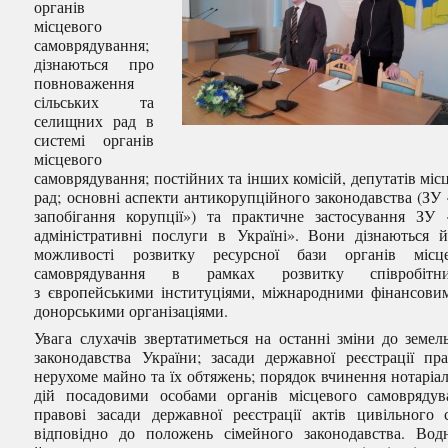
органів
місцевого
самоврядування;
дізнаються про
повноваження
сільських та
селищних рад в
системі органів
місцевого
самоврядування; постійних та інших комісій, депутатів міс
рад; основні аспекти антикорупційного законодавства (ЗУ
запобігання корупції») та практичне застосування ЗУ
адміністративні послуги в Україні». Вони дізнаються 
можливості розвитку ресурсної бази органів місце
самоврядування в рамках розвитку співробітни
з європейськими інституціями, міжнародними фінансови
донорськими організаціями.
Увага слухачів звертатиметься на останні зміни до земел
законодавства України; засади державної реєстрації пр
нерухоме майно та їх обтяжень; порядок вчинення нотаріа
дій посадовими особами органів місцевого самоврядув
правові засади державної реєстрації актів цивільного 
відповідно до положень сімейного законодавства. Вод