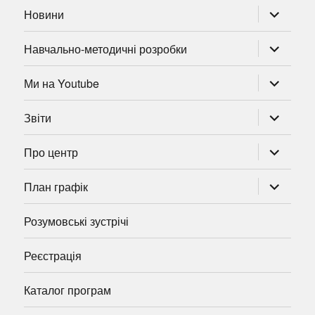
розгорну
Новини
підменю
розгорну
Навчально-методичні розробки
підменю
розгорну
Ми на Youtube
підменю
розгорну
Звіти
підменю
розгорну
Про центр
підменю
розгорну
План графік
підменю
Розумовські зустрічі
Реєстрація
Каталог програм