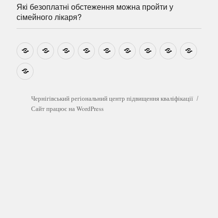
Які безоплатні обстеження можна пройти у
сімейного лікаря?
Новини
Навчально-
Ми
Звіти
Про
План
Розумовські
Реєстрація
Катал
методичні
на
центр
графік
зустрічі
прогр
розробки
Youtube
Які
безоплатні
обстеження
можна
Чернігівський регіональний центр підвищення кваліфікації
пройти
Сайт працює на WordPress
у
сімейного
лікаря?