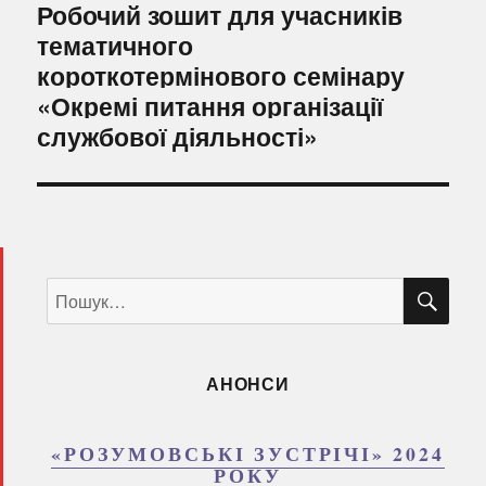
Наступний
Робочий зошит для учасників
запис:
тематичного
короткотермінового семінару
«Окремі питання організації
службової діяльності»
ШУ
Пошук
за
запитом:
АНОНСИ
«РОЗУМОВСЬКІ ЗУСТРІЧІ» 2024
РОКУ