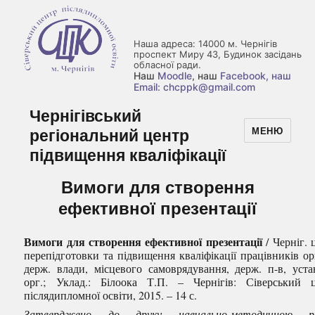
Наша адреса: 14000 м. Чернігів
проспект Миру 43, Будинок засідань
обласної ради.
Наш
Moodle
, наш
Facebook
, наш
Email: chcppk@gmail.com
Чернігівський
регіональний центр
МЕНЮ
підвищення кваліфікації
Вимоги для створення
ефективної презентації
Вимоги для створення ефективної презентації
/ Черніг. 
перепідготовки та підвищення кваліфікації працівників ор
держ. влади, місцевого самоврядування, держ. п-в, уста
орг.; Уклад.: Білоока Т.П. – Чернігів: Сіверський 
післядипломної освіти, 2015. – 14 с.
Затверджено до друку
навчально-методичною р