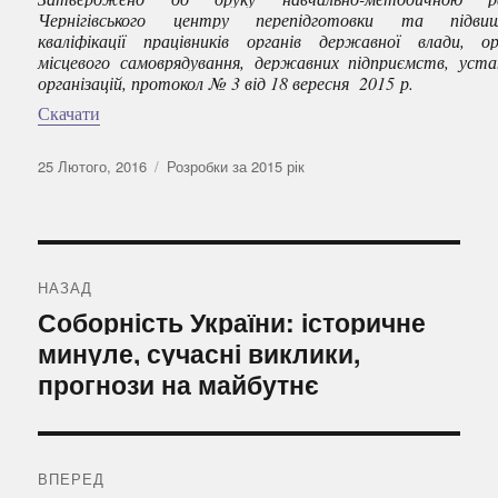
Чернігівського центру перепідготовки та підвищ
кваліфікації працівників органів державної влади, ор
місцевого самоврядування, державних підприємств, уста
організацій, протокол № 3 від
18
вересня 201
5
р.
Скачати
Оприлюднено
Категорії
25 Лютого, 2016
Розробки за 2015 рік
Навігація
записів
НАЗАД
Попередній
Соборність України: історичне
запис:
минуле, сучасні виклики,
прогнози на майбутнє
ВПЕРЕД