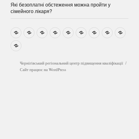
Які безоплатні обстеження можна пройти у
сімейного лікаря?
Новини
Навчально-
Ми
Звіти
Про
План
Розумовські
Реєстрація
Катал
методичні
на
центр
графік
зустрічі
прогр
розробки
Youtube
Які
безоплатні
обстеження
можна
Чернігівський регіональний центр підвищення кваліфікації
пройти
Сайт працює на WordPress
у
сімейного
лікаря?