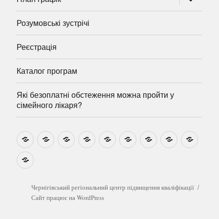
підменю
Розумовські зустрічі
Реєстрація
Каталог програм
Які безоплатні обстеження можна пройти у
сімейного лікаря?
Новини
Навчально-
Ми
Звіти
Про
План
Розумовські
Реєстрація
Катал
методичні
на
центр
графік
зустрічі
прогр
розробки
Youtube
Які
безоплатні
обстеження
можна
Чернігівський регіональний центр підвищення кваліфікації
пройти
Сайт працює на WordPress
у
сімейного