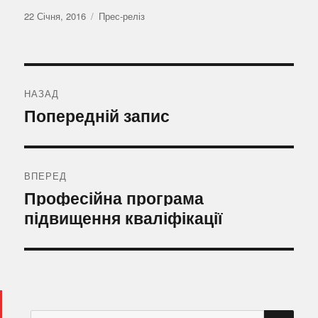
Оприлюднено
Категорії
22 Січня, 2016
Прес-реліз
Навігація
записів
НАЗАД
Попередній
Попередній запис
запис:
ВПЕРЕД
Наступний
Професійна програма
запис:
підвищення кваліфікації
ШУ
Пошук