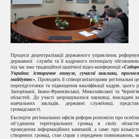
Процеси децентралізації державного управління, реформу
державної служби та її кадрового потенціалу обговорюв
під час вже традиційної щорічної відео-конференції
«Собор
України: історичне минуле, сучасні виклики, прогно
майбутнє».
Проводять її співорганізаторами регіональні ц
перепідготовки та підвищення кваліфікації кадрів, цього р
Запорізької, Івано-Франківської, Миколаївської та Чернігів
областей. До участі запрошувалися науковці, викладачі 
навчальних закладів, державні службовці, предста
громадськості.
Експерти регіональних офісів реформ розповіли про особли
об’єднання територіальних громад в своїх областя
проведення інформаційних кампаній, а саме: про кількіст
створених громад, стан справ з передачею повноважень, м