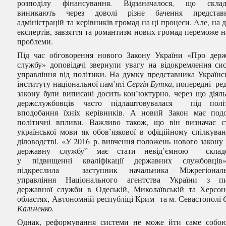
розподілу фінансування. Відзаначалося, що склад
виникають через доволі різне бачення представн
адміністрацій та керівників громад на ці процеси. Але, на 
експертів, завзяття та романтизм нових громад переможе н
проблеми.
Під час обговорення нового Закону України «Про дер
службу» доповідачі звернули увагу на відокремлення си
управління від політики. На думку представника Українс
інституту національної пам’яті
Сергія Бутка
, попередні ред
закону були виписані досить кон’юктурно, через що діяль
держслужбовців часто підлаштовувалася під політ
вподобання їхніх керівників. А новий Закон має под
політичні впливи. Важливо також, що він визначає с
української мови як обов’язкової в офіційному спілкуван
діловодстві. «У 2016 р. вивчення положень нового закону
державну службу” має стати невід’ємною склад
у підвищенні кваліфікації державних службовців
підкреслила заступник начальника Міжрегіональ
управління Національного агентства України з пи
державної служби в Одеській, Миколаївській та Херсон
областях, Автономній республіці Крим та м. Севастополі
Кальченко.
Однак, реформування системи не може йти саме собо