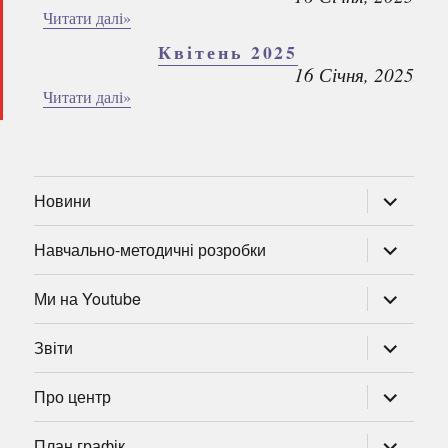
Читати далі»
Квітень 2025
16 Січня, 2025
Читати далі»
розгорну
Новини
підменю
розгорну
Навчально-методичні розробки
підменю
розгорну
Ми на Youtube
підменю
розгорну
Звіти
підменю
розгорну
Про центр
підменю
розгорну
План графік