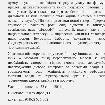
думку науковців, необхідно звернути увагу на форму
ідеології державотворення та якість людського потенціалу. 
основу має бути покладена ідея особистості, а прагнен
діяльності та змін повинно стати одним з критеріїв всту
державну службу. Під час підготовки нової генерації держ
службовців важливу роль слід відвести й виклад
суспільних наук (філософії, політології, права), але з по
національного інтересу», – підкреслив кандидат філософ
наук, доцент
Володимир Сабадуха
(донедавна – вик
Східноукраїнського національного універиситету
Володимира Даля).
Учасники обговорення порушили й низку інших аспектів, 
яких – масовий виїзд перспективної молоді за кор
необхідність створення гідних умови праці дерслужбо
налагодження дієвого контролю за органами влади з
громадськості тощо. Успішність нинішного реформу
системи влади та територіальної організації – зап
збереження єдності країни та її поступу.
Час оприлюднення: 22 січня 2016 р.
Виконавець: Казіміров Д.В.
конт. тел.: (0462) 676 052