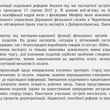
лізації податкової реформи йшлося під час експертної зустріч
о проходила 13 серпня 2015 р. В режимі веб-зв’язку на ба
я кваліфікації кадрів мали з фахівцями Мінфіну мали можливі
ловного управління Державної фіскальної служби в Чернігівсь
, в обговоренні брали участь експерти з Дніпропетровська, Льво
хід від наглядово-каральної функції фіскальних органів 
 податків. На думку експертів, ситуація у вітчизняній сист
ержави, так і безпосередніх виробників товарів та послуг. Війна
рочення експорту та тіньова економіка зумовлюють значні втр
вою чергу, для платників податків серйозні проблеми створю
аконодавства, значне навантаження на заробітну плату, вели
аплутаний механізм їх оплати.
 пропозицій щодо виправлення існуючих протиріч. Серед ни
механізму їх оплати, зокрема, шляхом впровадження електрон
пу до відповідної інформації. Зменшення податкового навантаже
егалізувати значну кількість робочих місць. Також представник
имання податків (право на користування природними ресурса
ових споруд тощо). Наостанок учасники зустрічі наголосили,
 процесів децентралізації, бюджетної, пенсійної реформ та ін