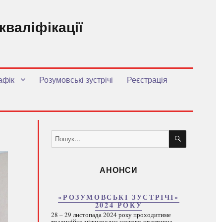
кваліфікації
.
афік
Розумовські зустрічі
Реєстрація
ШУКАТИ
Пошук
за
запитом:
АНОНСИ
«РОЗУМОВСЬКІ ЗУСТРІЧІ»
2024 РОКУ
28 – 29 листопада 2024 року проходитиме
традиційна міжнародна науково-практична...