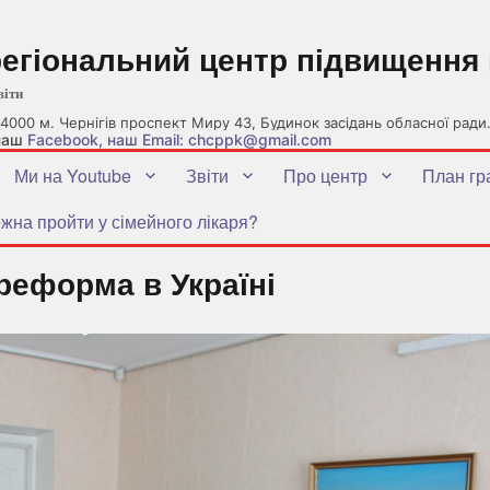
регіональний центр підвищення 
віти
4000 м. Чернігів проспект Миру 43, Будинок засідань обласної ради
 наш
Facebook
, наш Email: chcppk@gmail.com
Ми на Youtube
Звіти
Про центр
План гр
жна пройти у сімейного лікаря?
реформа в Україні