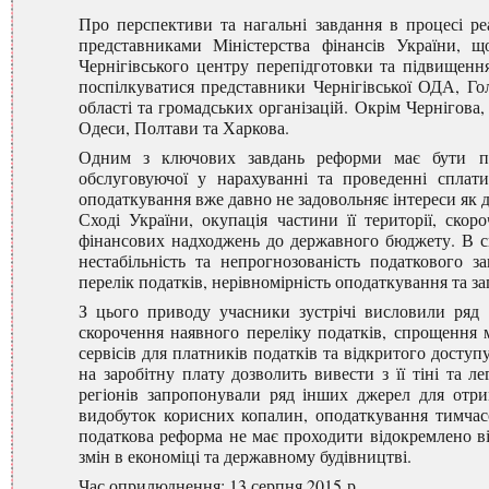
Про перспективи та нагальні завдання в процесі реа
представниками Міністерства фінансів України, щ
Чернігівського центру перепідготовки та підвищенн
поспілкуватися представники Чернігівської ОДА, Го
області та громадських організацій. Окрім Чернігова
Одеси, Полтави та Харкова.
Одним з ключових завдань реформи має бути пере
обслуговуючої у нарахуванні та проведенні сплати
оподаткування вже давно не задовольняє інтереси як д
Сході України, окупація частини її території, ско
фінансових надходжень до державного бюджету. В с
нестабільність та непрогнозованість податкового з
перелік податків, нерівномірність оподаткування та з
З цього приводу учасники зустрічі висловили ряд
скорочення наявного переліку податків, спрощення 
сервісів для платників податків та відкритого досту
на заробітну плату дозволить вивести з її тіні та л
регіонів запропонували ряд інших джерел для отр
видобуток корисних копалин, оподаткування тимчас
податкова реформа не має проходити відокремлено від
змін в економіці та державному будівництві.
Час оприлюднення: 13 серпня 2015 р.