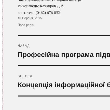
Виконавець: Казіміров Д.В.
конт. тел.: (0462) 676-052
Оприлюднено
13 Серпня, 2015
Категорії
Прес-реліз
Навігація
записів
НАЗАД
Попередній
Професійна програма підв
запис:
ВПЕРЕД
Наступний
Концепція інформаційної 
запис: