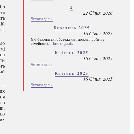
і з
2
зі
22 Січня, 2026
сть
Читати далі»
кій
Березень 2025
ва,
16 Січня, 2025
Які безоплатні обстеження можна пройти у
до
сімейного...
Читати далі»
емі
Квітень 2025
 на
16 Січня, 2025
ати
Читати далі»
ють
кий
Квітень 2025
16 Січня, 2025
х –
Читати далі»
них
ння
и з
ми,
 що
ших